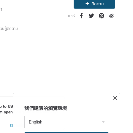
ติดตาม
21
แชร์
วนผู้ติดตาม
7
p to US$ 6.00 off shipping with mi
我們建議的瀏覽環境
 spend on your first Pinkoi app 
 within 7 days!
รายละเอียด