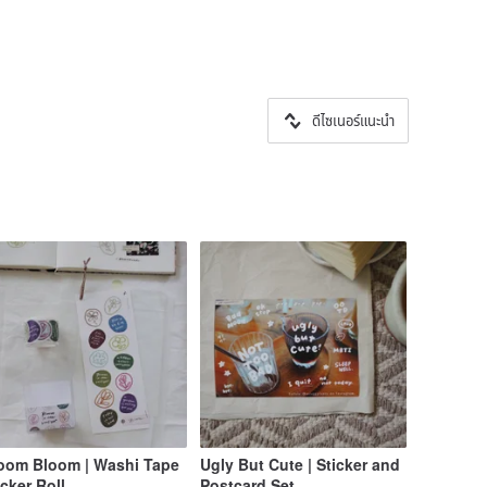
ดีไซเนอร์แนะนำ
oom Bloom | Washi Tape
Ugly But Cute | Sticker and
icker Roll
Postcard Set