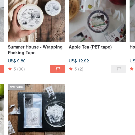
Summer House - Wrapping
Apple Tea (PET tape)
Packing Tape
US$ 9.80
US$ 12.92
US
5
(36)
5
(2)
ขายหมด