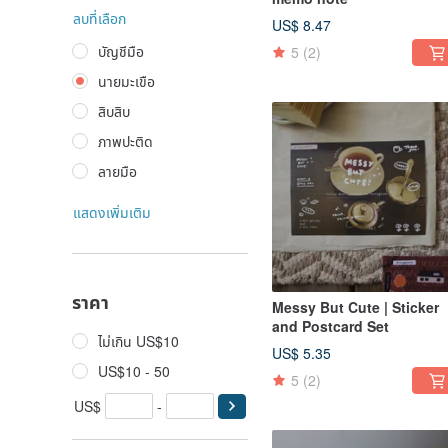
ลบที่เลือก
US$ 8.47
บัญชีมือ
5
(2)
นายมะเขือ
สิบสิบ
ภาพปะติด
ลายมือ
แสดงเพิ่มเติม
ราคา
Messy But Cute | Sticker
and Postcard Set
ไม่เกิน US$10
US$ 5.35
US$10 - 50
5
(2)
US$
-