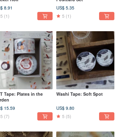
$ 8.91
US$ 5.35
5
(1)
5
(1)
ape: Plates in the
Washi Tape: Soft Spot
rden
$ 15.59
US$ 9.80
5
(7)
5
(5)