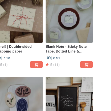
rci! | Double-sided
Blank Note - Sticky Note
apping paper
Tape, Dotted Line &
Tearable
$ 7.13
US$ 8.91
5
(1)
5
(11)