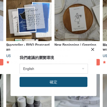
Storyteller - RISO Postcard
New Beginning | Greeting
Me
and tracing paper set
Card Sets
wr
US$ 6.69
US$ 2.68
US
我們建議的瀏覽環境
5
(2)
5
(3)
確定