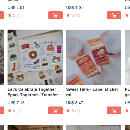
US$ 4.01
US$ 4.01
US
5
(1)
5
(1)
Let's Celebrate Together
Sweet Time - Label sticker
PET T
Spark Together - Transfer
roll
ga
Sticker Set ft. a kind of café
US$ 7.13
US$ 8.47
US
5
(1)
5
(1)