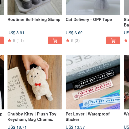
Routine: Self-Inking Stamp
Cat Delivery - OPP Tape
St
Ba
US$ 8.91
US$ 6.69
US
5
(11)
5
(3)
ap
Chubby Kitty | Plush Toy
Pet Lover | Waterproof
Wa
Keychain, Bag Charms.
Sticker
US$ 18.71
US$ 13.37
US