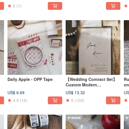
5
(1)
Daily Apple - OPP Tape
【Wedding Contract Set】
Ru
Custom Modern
on
Handwriting | European
US$ 6.69
US$ 13.32
US
Classical Textured Hot
4.9
(16)
5
(103)
Stamping | Hardcover
Folder
ขายหมด
ข