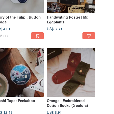
ory of the Tulip : Button
Handwriting Poster | Mr.
dge
Eggplants
$ 4.01
US$ 6.69
5
(1)
shi Tape: Peekaboo
Orange | Embroidered
Cotton Socks (2 colors)
$ 12.48
US$ 8.91