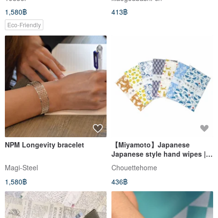
Pendant
1,580฿
413฿
Eco-Friendly
NPM Longevity bracelet
【Miyamoto】Japanese
Japanese style hand wipes |
Breathable and comfortable |
Magi-Steel
Chouettehome
Lightweight and easy to dry |
1,580฿
436฿
Limited sale