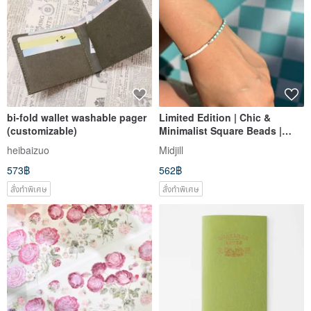
bi-fold wallet washable pager
Limited Edition | Chic &
(customizable)
Minimalist Square Beads |
Fresh White & Mint Tones |
heibaizuo
Midjill
925 Silver | Handmade |
573฿
562฿
Unique Design | Bracelet
สั่งทำพิเศษ
สั่งทำพิเศษ