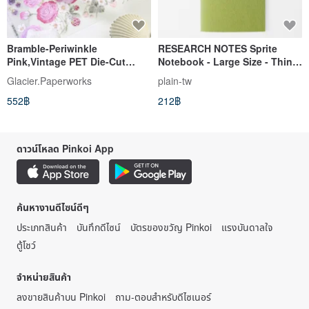
Bramble-Periwinkle
RESEARCH NOTES Sprite
Pink,Vintage PET Die-Cut
Notebook - Large Size - Thin-
Stickers,Washi Tape,for
See-Through Paper, Blank
Glacier.Paperworks
plain-tw
Journaling
Pages
552฿
212฿
ดาวน์โหลด Pinkoi App
ค้นหางานดีไซน์ดีๆ
ประเภทสินค้า
บันทึกดีไซน์
บัตรของขวัญ Pinkoi
แรงบันดาลใจ
ตู้โชว์
จำหน่ายสินค้า
ลงขายสินค้าบน Pinkoi
ถาม-ตอบสำหรับดีไซเนอร์