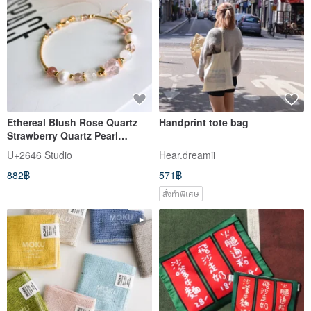
Ethereal Blush Rose Quartz
Handprint tote bag
Strawberry Quartz Pearl
Moonstone Romance Crystal
U+2646 Studio
Hear.dreamii
Natural Stone Bracelet Bangle
882฿
571฿
สั่งทำพิเศษ