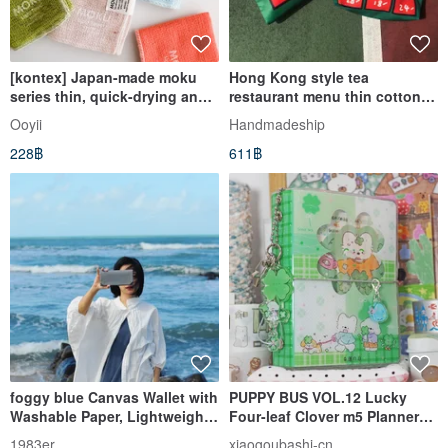
[kontex] Japan-made moku
Hong Kong style tea
series thin, quick-drying and
restaurant menu thin cotton
absorbent handkerchiefs
computer bag-handle-13 inch
Ooyii
Handmadeship
(eight colors)
228฿
611฿
foggy blue Canvas Wallet with
PUPPY BUS VOL.12 Lucky
Washable Paper, Lightweight,
Four-leaf Clover m5 Planner
Eco-friendly Material
Cover / Four-leaf Clover
1983er
xiaogoubashi-cn