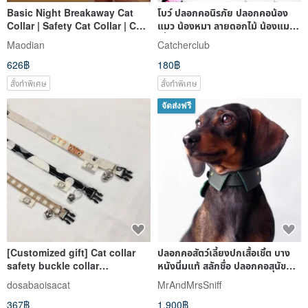
Basic Night Breakaway Cat
โบว์ ปลอกคอนิรภัย ปลอกคอน้อง
Collar | Safety Cat Collar | Cat
แมว น้องหมา ลายดอกไม้ น้องแมว
ID Tag Customized
ญี่ปุ่น
Maodian
Catcherclub
626฿
180฿
สั่งทำพิเศษ
สั่งทำพิเศษ
จัดส่งฟรี
[Customized gift] Cat collar
ปลอกคอสัตว์เลี้ยงปกเสื้อเชิ้ต บาง
safety buckle collar
หนังนิ่มแท้ สลักชื่อ ปลอกคอสุนัข
customized collar
ปลอกคอแมว
dosabaoisacat
MrAndMrsSniff
367฿
1,900฿