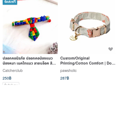
จัดส่งฟรี
ปลอกคอนิรภัย ปลอกคอน้องแมว
Custom/Original
น้องหมา เนคไทแมว ลายบล็อค สีสัน
Printing/Cotton Comfort | Dog
สดใสมาก
and Cat Collar-Chuxue
Catcherclub
pawsholic
Pawsholic Claw Fan
250฿
287฿
สั่งทำพิเศษ
จัดส่งฟรี