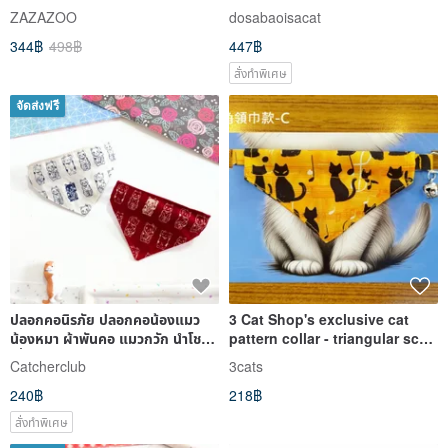
Collar - Cat Collar, Dog Collar,
ZAZAZOO
dosabaoisacat
Pet Collar
344฿
498฿
447฿
สั่งทำพิเศษ
จัดส่งฟรี
ปลอกคอนิรภัย ปลอกคอน้องแมว
3 Cat Shop's exclusive cat
น้องหมา ผ้าพันคอ แมวกวัก นำโชค
pattern collar - triangular scarf
ญี่ปุ่น
style C
Catcherclub
3cats
240฿
218฿
สั่งทำพิเศษ