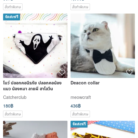
สั่งทำพิเศษ
สั่งทำพิเศษ
จัดส่งฟรี
โบว์ ปลอกคอนิรภัย ปลอกคอน้อง
Deacon collar
แมว น้องหมา ลายผี ฮาโลวีน
Catcherclub
meowcraft
180฿
436฿
สั่งทำพิเศษ
สั่งทำพิเศษ
จัดส่งฟรี