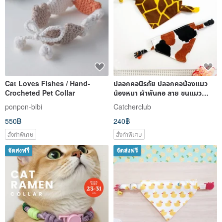
Cat Loves Fishes / Hand-
ปลอกคอนิรภัย ปลอกคอน้องแมว
Crocheted Pet Collar
น้องหมา ผ้าพันคอ ลาย ขนแมว
แมว3สี และ ยีราฟ
ponpon-bibi
Catcherclub
550฿
240฿
สั่งทำพิเศษ
สั่งทำพิเศษ
จัดส่งฟรี
จัดส่งฟรี