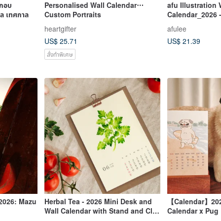
ะกอบ
Personalised Wall Calendar⋯
afu Illustration 
ุศล เทศกาล
Custom Portraits
Calendar_2026 
Reside / Journe
heartgifter
afulee
US$ 25.71
US$ 21.39
สั่งทำพิเศษ
2026: Mazu
Herbal Tea - 2026 Mini Desk and
【Calendar】2026
Wall Calendar with Stand and Clip
Calendar x Pug
as Hanger
Landmarks・Wo