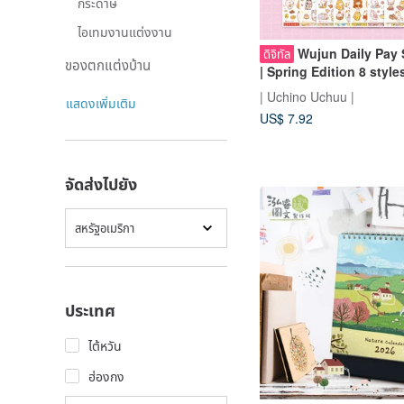
กระดาษ
ไอเทมงานแต่งงาน
Wujun Daily Pay 
ดิจิทัล
ของตกแต่งบ้าน
| Spring Edition 8 style
January to April/Electr
| Uchino Uchuu |
แสดงเพิ่มเติม
calendar material
US$ 7.92
จัดส่งไปยัง
สหรัฐอเมริกา
ประเทศ
ไต้หวัน
ฮ่องกง