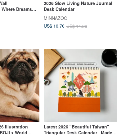
Wall
2026 Slow Living Nature Journal
- Where Dreams
Desk Calendar
y Collection
MINNAZOO
US$ 10.70
US$ 14.26
 Illustration
Latest 2026 "Beautiful Taiwan"
 BOJI x World
Triangular Desk Calendar | Made
oden Stand
in Taiwan | Corporate Gift | Desk