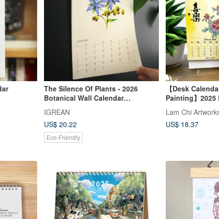
dar
The Silence Of Plants - 2026
【Desk Calendar
Botanical Wall Calendar
Painting】2025 
Christmas Gift
HK
IGREAN
Lam Chi Artwork
US$ 20.22
US$ 18.37
Eco-Friendly