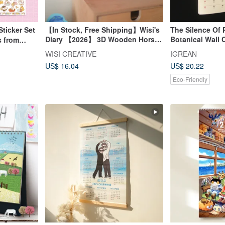
Sticker Set
【In Stock, Free Shipping】Wisi's
The Silence Of 
Diary 【2026】 3D Wooden Horse
Botanical Wall 
s from
Calendar Set / Box of 12
Christmas Gift
onic pocket
WISI CREATIVE
IGREAN
US$ 16.04
US$ 20.22
Eco-Friendly