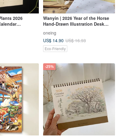
Plants 2026
Wanyin | 2026 Year of the Horse
Calendar
Hand-Drawn Illustration Desk
Calendar | Grid Notes | To-Do List
oneing
| Double-Sided Design
US$ 14.90
US$ 16.93
Eco-Friendly
-25%