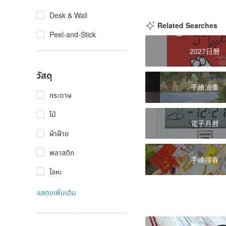
Desk & Wall
Related Searches
Peel-and-Stick
2027日曆
วัสดุ
手繪油畫
กระดาษ
ไม้
電子月曆
ผ้าฝ้าย
พลาสติก
手繪揮春
โลหะ
แสดงเพิ่มเติม