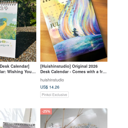
 Desk Calendar]
[Huishinstudio] Original 2026
dar: Wishing You
Desk Calendar - Comes with a free
New Year.
Christmas postcard of your
huishinstudio
choice
US$ 14.26
Pinkoi Exclusive
-25%