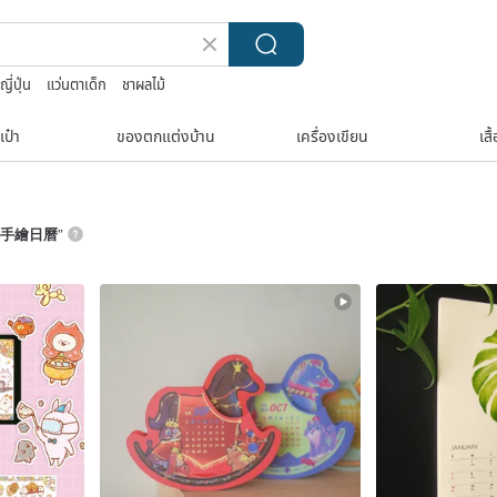
ญี่ปุ่น
แว่นตาเด็ก
ชาผลไม้
anties women
TEAK WOOD
เป๋า
ของตกแต่งบ้าน
เครื่องเขียน
เสื
手繪日曆
”