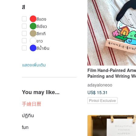
สี
สีแดง
สีเขียว
สีกากี
ขาว
สีน้ำเงิน
แสดงเพิ่มเติม
Film Hand-Painted Artw
Painting and Writing We
adayaloneoo
You may like...
US$ 15.31
Pinkoi Exclusive
手繪日曆
ปฏิทิน
fun