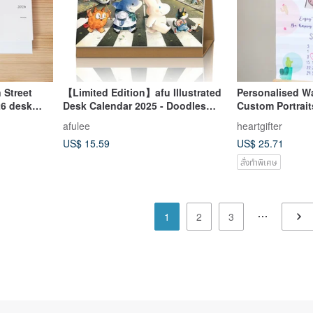
 Street
【Limited Edition】afu Illustrated
Personalised W
26 desk
Desk Calendar 2025 - Doodles
Custom Portrait
Wandering / Chapters of Time
afulee
heartgifter
US$ 15.59
US$ 25.71
สั่งทำพิเศษ
1
2
3