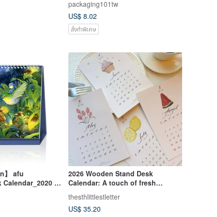
packaging101tw
Calendar | Illustration
US$ 8.02
สั่งทำพิเศษ
on】 afu
2026 Wooden Stand Desk
sk Calendar_2020 /
Calendar: A touch of fresh
illustration meets calligraphy
thesthlittlestletter
design.
US$ 35.20