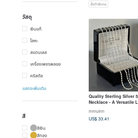
สั่งทำพิเศษ
วัสดุ
เงินแท้
โลหะ
สแตนเลส
เครื่องเพชรพลอย
คริสตัล
แสดงเพิ่มเติม
Quality Sterling Silver
Necklace - A Versatile 
mmuinn
สี
US$ 33.41
สีเงิน
สีทอง