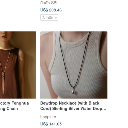
บิสมัท SBI
US$ 208.46
สั่งทำพิเศษ
ectory Fenghua
Dewdrop Necklace (with Black
ong Chain
Cord) Sterling Silver Water Drop
Pendant Design
happiner
US$ 141.65