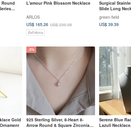
e Round
L'amour Pink Blossom Necklace
Surgical Stainle
Series
Slide Long Neckl
er Jewelry
Shape Long Lari
ARLOS
green-field
Friendly
US$ 39.39
US$ 165.26
US$ 236.08
สั่งทำพิเศษ
-3%
klace Gold
925 Sterling Silver, 8-Heart 8-
Serene Blue Rad
 Ornament
Arrow Round & Square Zirconia
Lazuli Necklace,
Necklace, Clavicle Chain, Long
Gift Choice