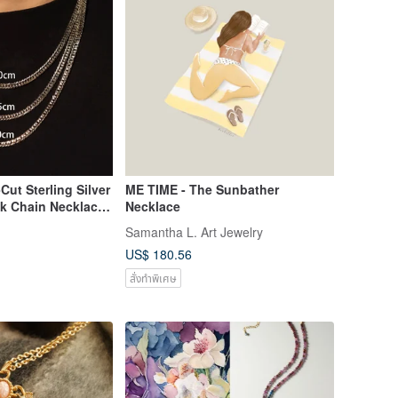
ut Sterling Silver
ME TIME - The Sunbather
nk Chain Necklace
Necklace
Gold plating -
Samantha L. Art Jewelry
in
US$ 180.56
สั่งทำพิเศษ