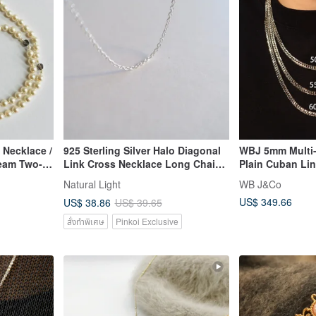
x Necklace /
925 Sterling Silver Halo Diagonal
WBJ 5mm Multi-C
eam Two-
Link Cross Necklace Long Chain
Plain Cuban Li
an
Short Chain Clavicle Chain Free
with 18K White 
Natural Light
WB J&Co
Packaging
Solid Silver Cha
US$ 349.66
US$ 38.86
US$ 39.65
สั่งทำพิเศษ
Pinkoi Exclusive