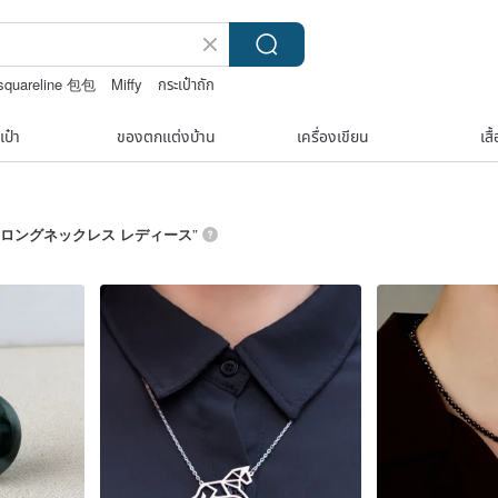
squareline 包包
Miffy
กระเป๋าถัก
เป๋า
ของตกแต่งบ้าน
เครื่องเขียน
เสื
ロングネックレス レディース
”