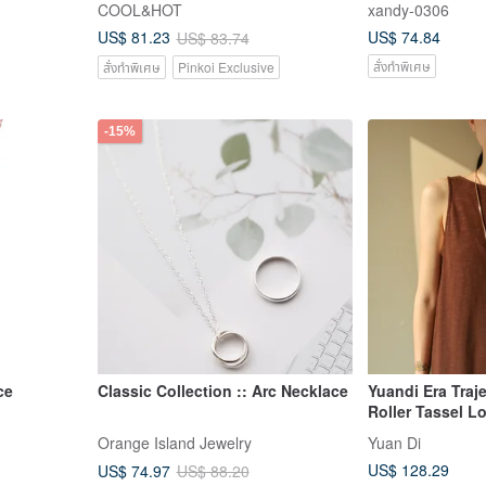
COOL&HOT
xandy-0306
Chain, Complimentary Gift
US$ 74.84
US$ 81.23
US$ 83.74
Wrapping
สั่งทำพิเศษ
สั่งทำพิเศษ
Pinkoi Exclusive
-15%
ce
Classic Collection :: Arc Necklace
Yuandi Era Traj
Roller Tassel L
Orange Island Jewelry
Yuan Di
US$ 128.29
US$ 74.97
US$ 88.20