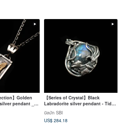
lection】Golden
【Series of Crystal】Black
silver pendant _
Labradorite silver pendant - Tides
from the deep ocean
บิสมัท SBI
US$ 284.18