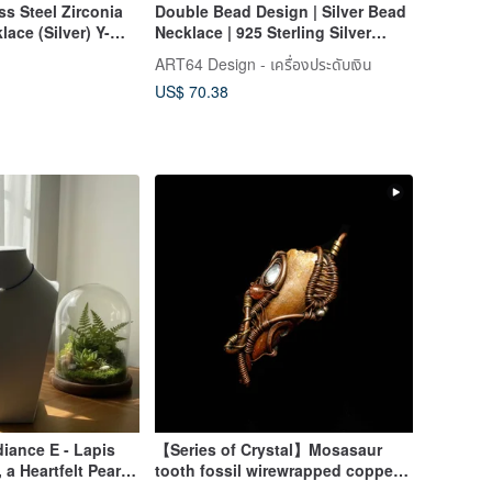
ss Steel Zirconia
Double Bead Design | Silver Bead
ace (Silver) Y-
Necklace | 925 Sterling Silver
at Allergy-
Necklace | Necklace for Women |
ART64 Design - เครื่องประดับเงิน
Accent Chain | Beaded Chain |
US$ 70.38
Pearl Chain
iance E - Lapis
【Series of Crystal】Mosasaur
 a Heartfelt Pearl
tooth fossil wirewrapped copper
double-sided pendant