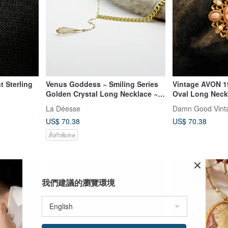
 Sterling
Venus Goddess ~ Smiling Series
Vintage AVON 1
Golden Crystal Long Necklace ~
Oval Long Neck
Custom Birthday Gift
La Déesse
US$ 70.38
US$ 70.38
สั่งทำพิเศษ
我們建議的瀏覽環境