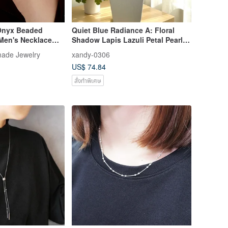
Onyx Beaded
Quiet Blue Radiance A: Floral
 Men's Necklace
Shadow Lapis Lazuli Petal Pearl
p
Clavicle Chain Graduation Season
ade Jewelry
xandy-0306
Gift
US$ 74.84
สั่งทำพิเศษ