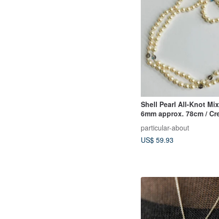
Shell Pearl All-Knot Mi
6mm approx. 78cm / Cr
Tone / R / Made in Jap
particular-about
US$ 59.93