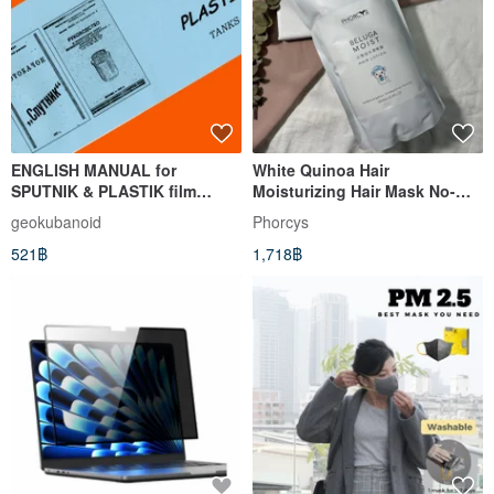
ENGLISH MANUAL for
White Quinoa Hair
SPUTNIK & PLASTIK film
Moisturizing Hair Mask No-
processing tank
rinse Strengthening Hair Care
geokubanoid
Phorcys
INSTRUCTION BOOKLET
Supplement Pack
521฿
1,718฿