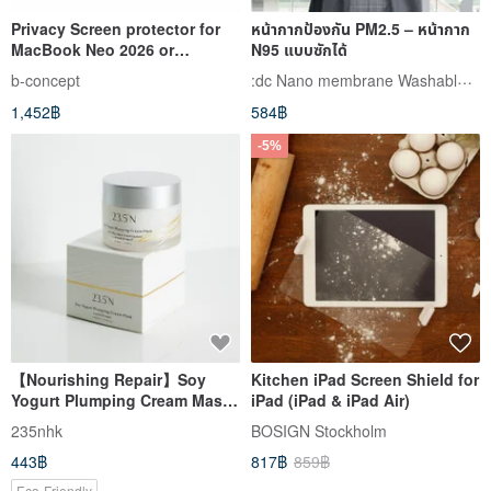
Privacy Screen protector for
หน้ากากป้องกัน PM2.5 – หน้ากาก
MacBook Neo 2026 or
N95 แบบซักได้
Macbook Air 13.6 or 15.3
:dc Nano membrane Washable Face Mask
b-concept
1,452฿
584฿
-5%
【Nourishing Repair】Soy
Kitchen iPad Screen Shield for
Yogurt Plumping Cream Mask
iPad (iPad & iPad Air)
100mL │ Hydrate. Brighten.
235nhk
BOSIGN Stockholm
Replenish.
443฿
817฿
859฿
Eco-Friendly