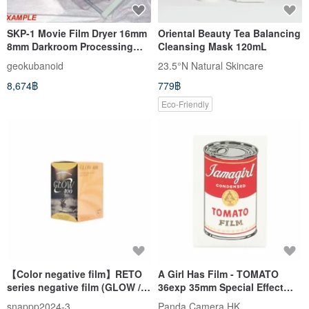
SKP-1 Movie Film Dryer 16mm
Oriental Beauty Tea Balancing
8mm Darkroom Processing
Cleansing Mask 120mL
USSR very rare IN BOX
geokubanoid
23.5°N Natural Skincare
8,674฿
779฿
Eco-Friendly
【Color negative film】RETO
A Girl Has Film - TOMATO
series negative film (GLOW /
36exp 35mm Special Effect
AQUA / MAPLE) 27 sheets
Color Negative Film
snappp2024-3
Panda Camera HK