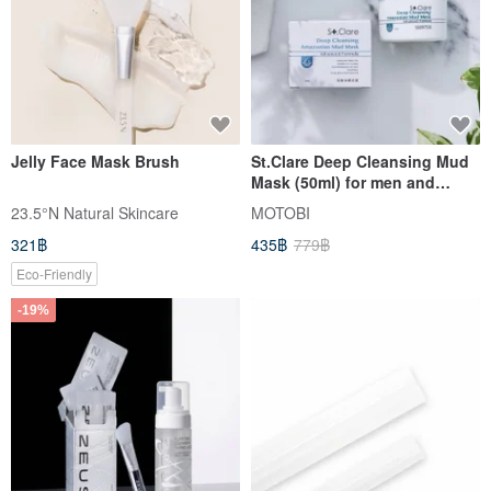
Jelly Face Mask Brush
St.Clare Deep Cleansing Mud
Mask (50ml) for men and
women
23.5°N Natural Skincare
MOTOBI
321฿
435฿
779฿
Eco-Friendly
-19%