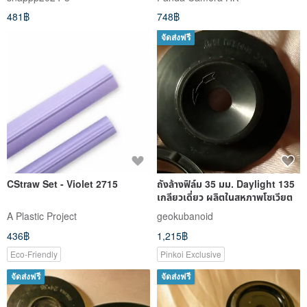
481฿
748฿
จัดส่งฟรี
CStraw Set - Violet 2715
ถังล้างฟิล์ม 35 มม. Daylight 135
เกลียวเดี่ยว ผลิตในสหภาพโซเวียต
A Plastic Project
geokubanoid
436฿
1,215฿
Eco-Friendly
Pinkoi Exclusive
จัดส่งฟรี
จัดส่งฟรี