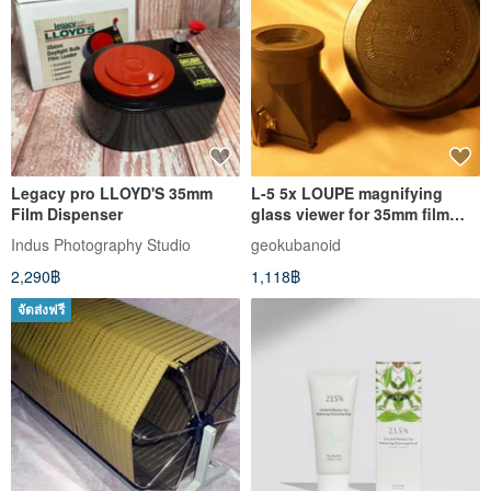
Legacy pro LLOYD'S 35mm
L-5 5x LOUPE magnifying
Film Dispenser
glass viewer for 35mm film
enlarger prints KMZ USSR
Indus Photography Studio
geokubanoid
case
2,290฿
1,118฿
จัดส่งฟรี