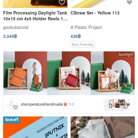
Film Processing Daylight Tank
CStraw Set - Yellow 113
10x15 cm 4x5 Holder Reels 10
Shits RARE
geokubanoid
A Plastic Project
3,049฿
436฿
Eco-Friendly
Spotlight
4
+
stemperaturehandmade
5.0
จัดส่งฟรี