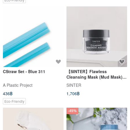
CStraw Set - Blue 311
【SINTER】Flawless
Cleansing Mask (Mud Mask)
150mL
A Plastic Project
SINTER
436฿
1,706฿
Eco-Friendly
-45%