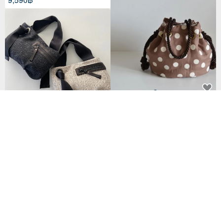
Linen Dot Marine Bag Marron B
rown
กระเป๋าโท้ทผ้าก้างปลาทวีตไซส์ S (รุ่น
3,182฿
ลิมิเต็ด Pom-Pom)
3,297฿
32 favorites