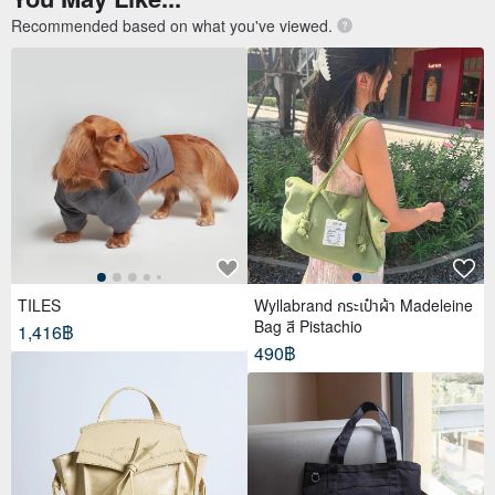
Recommended based on what you've viewed.
TILES
Wyllabrand กระเป๋าผ้า Madeleine
Bag สี Pistachio
1,416฿
490฿