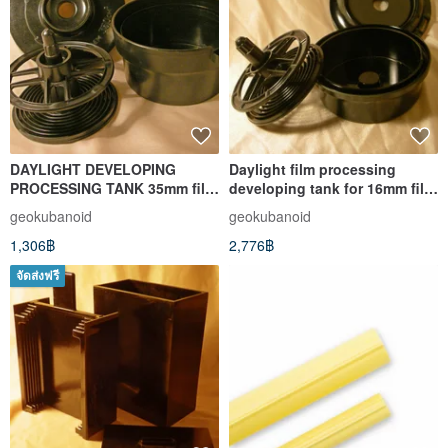
DAYLIGHT DEVELOPING
Daylight film processing
PROCESSING TANK 35mm film
developing tank for 16mm film
135 single spiral bakelite
Kiev Minolta Vega Narciss
geokubanoid
geokubanoid
USSR
1,306฿
2,776฿
จัดส่งฟรี