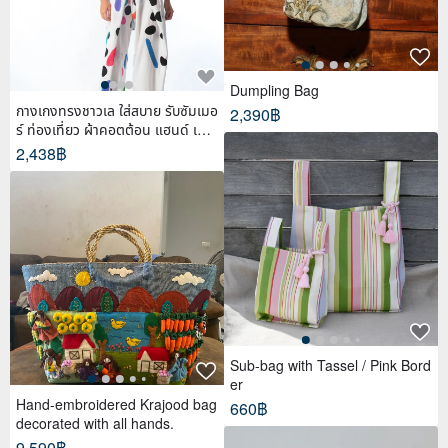
Dumpling Bag
กางเกงทรงชาวเล ใส่สบาย รับซัมเมอ
2,390฿
ร์ ท่องเที่ยว ผ้าคอตต้อน แฮนด์ เพ้น
ท์
2,438฿
Sub-bag with Tassel / Pink Bord
er
Hand-embroidered Krajood bag
660฿
decorated with all hands.
9,590฿