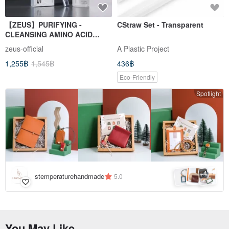
【ZEUS】PURIFYING -
CStraw Set - Transparent
CLEANSING AMINO ACID
MOUSSE 150ml + Clay Mask
zeus-official
A Plastic Project
with Brush
1,255฿
1,545฿
436฿
Eco-Friendly
Spotlight
4
+
stemperaturehandmade
5.0
You May Like...