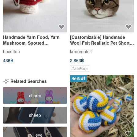
Handmade Yarn Food, Yarn
[Customizable] Handmade
Mushroom, Spotted
Wool Felt Realistic Pet Short-
Mushroom, Keychain,
haired Tabby Cat Keychain
bucotton
krmomofelt
Wedding Favors
436฿
2,863฿
สั่งทำพิเศษ
จัดส่งฟรี
Related Searches
charm
sheep
evil eye