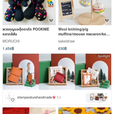
พวงกุญแจตุ๊กตาถัก POOKNIE
Wool knitting/pig
หลากสีสัน
muffins//mouse macaron/key
ring
MORUCHI
sakeidraw
1,454฿
630฿
Spotlight
4
+
stemperaturehandmade
5.0