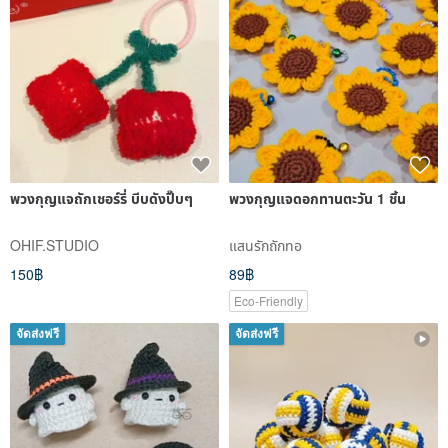
พวงกุญแจถักเชอร์รี่ บีบดังปิ๊บๆ
พวงกุญแจดอกทานตะวัน 1 ชิ้น
OHIF.STUDIO
แสนรักถักทอ
150฿
89฿
Eco-Friendly
จัดส่งฟรี
จัดส่งฟรี