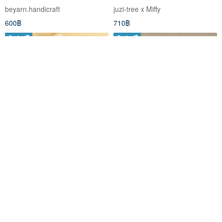
beyarn.handicraft
juzi-tree x Miffy
600฿
710฿
จัดส่งฟรี
จัดส่งฟรี
พวงกุญแจโมจิ ถักโครเชต์ พวง
พวงกุญแจลูกอมไหมพรม แคนดี้
กุญแจห้อยกระเป๋า
ไหมพรม
Nara Dolly
Nelameen
300฿
45฿
จัดส่งฟรี