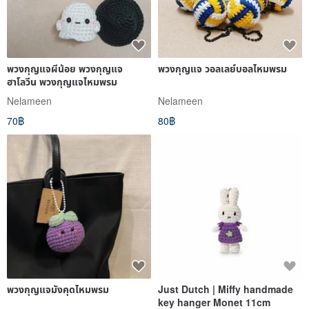
พวงกุญแจผีน้อย พวงกุญแจ
พวงกุญแจ วอลเลย์บอลไหมพรม
ฮาโลวีน พวงกุญแจไหมพรม
Nelameen
Nelameen
70฿
80฿
พวงกุญแจมังคุดไหมพรม
Just Dutch | Miffy handmade
key hanger Monet 11cm