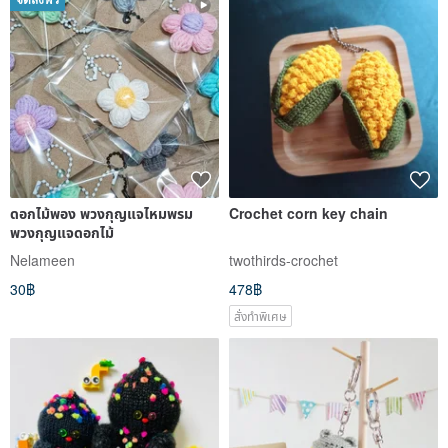
จัดส่งฟรี
ดอกไม้พอง พวงกุญแจไหมพรม
Crochet corn key chain
พวงกุญแจดอกไม้
Nelameen
twothirds-crochet
30฿
478฿
สั่งทำพิเศษ