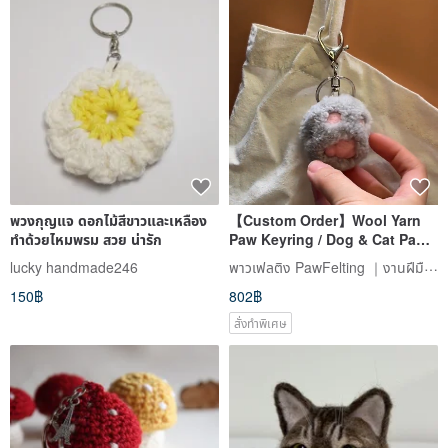
พวงกุญแจ ดอกไม้สีขาวและเหลือง
【Custom Order】Wool Yarn
ทำด้วยไหมพรม สวย น่ารัก
Paw Keyring / Dog & Cat Paw
Custom
พาวเฟลติง PawFelting ｜งานฝีมือสักหลาดขนสัตว์เลี้ยง
lucky handmade246
150฿
802฿
สั่งทำพิเศษ