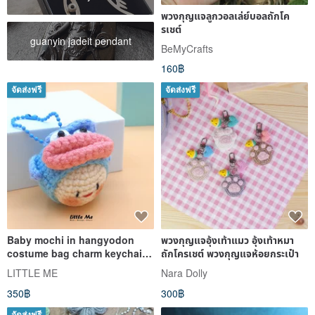
พวงกุญแจลูกวอลเล่ย์บอลถักโค
รเชต์
guanyin jadeit pendant
BeMyCrafts
160฿
จัดส่งฟรี
จัดส่งฟรี
Baby mochi in hangyodon
พวงกุญแจอุ้งเท้าแมว อุ้งเท้าหมา
costume bag charm keychain
ถักโครเชต์ พวงกุญแจห้อยกระเป๋า
Crochet handicraft
LITTLE ME
Nara Dolly
350฿
300฿