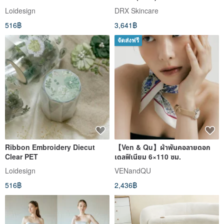
Loidesign
DRX Skincare
516฿
3,641฿
จัดส่งฟรี
Ribbon Embroidery Diecut
【Ven & Qu】ผ้าพันคอลายดอก
Clear PET
เดลฟิเนียม 6×110 ซม.
Loidesign
VENandQU
516฿
2,436฿