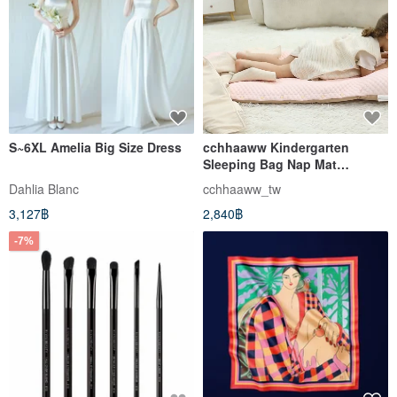
S~6XL Amelia Big Size Dress
cchhaaww Kindergarten
Sleeping Bag Nap Mat
Thickened 6cm Machine
Dahlia Blanc
cchhaaww_tw
Washable & Dryable In Stock
3,127฿
2,840฿
Made in Taiwan
-7%