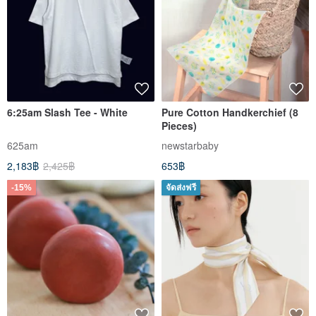
6:25am Slash Tee - White
Pure Cotton Handkerchief (8
Pieces)
625am
newstarbaby
2,183฿
2,425฿
653฿
-15%
จัดส่งฟรี