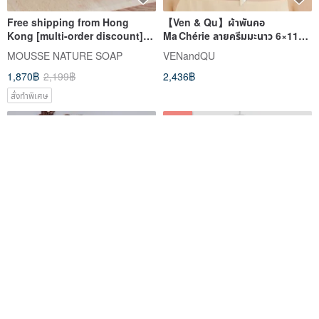
Free shipping from Hong
【Ven & Qu】ผ้าพันคอ
Kong [multi-order discount]
Ma Chérie ลายครีมมะนาว 6×110
Hot spring loofah and
ซม.
MOUSSE NATURE SOAP
VENandQU
geranium soap 6
1,870฿
2,199฿
2,436฿
pieces/whitening/exfoliating
สั่งทำพิเศษ
-10%
【Clearance】Kyoto Botanical
6:25am Long Sleeve Slash Tee
Dye Scarf - Solid Color (6
- Grey
Colors Available)
KORIKO ZAKKA
625am