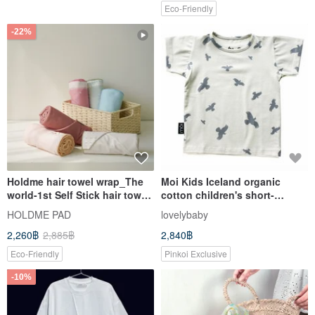
Eco-Friendly
-22%
Holdme hair towel wrap_The
Moi Kids Iceland organic
world-1st Self Stick hair towel
cotton children's short-
wrap
sleeved tops 5 to 6 years old
HOLDME PAD
lovelybaby
white
2,260฿
2,885฿
2,840฿
Eco-Friendly
Pinkoi Exclusive
-10%