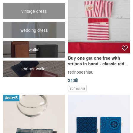
vintage dress
wedding dress
wallet
Buy one get one free with
stripes in hand - classic red
leather wallet
buy a cup set and get a
rednoseshiau
coaster
343฿
สั่งทำพิเศษ
จัดส่งฟรี