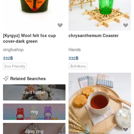
[Kyrgyz] Wool felt fox cup
chrysanthemum Coaster
cover-dark green
xingfushop
Hands
332฿
332฿
Eco-Friendly
สั่งทำพิเศษ
Related Searches
card holder
ring
daisy ring