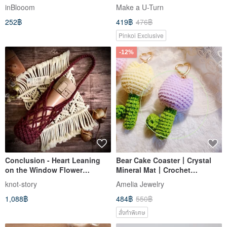
Crystal Blue-Green
ปักด้วยมือ ผ้าฝ้ายธรรมชาติ
inBlooom
Make a U-Turn
252฿
419฿
476฿
Pinkoi Exclusive
-12%
Conclusion - Heart Leaning
Bear Cake Coaster丨Crystal
on the Window Flower
Mineral Mat丨Crochet
Portable Kettle/Cup Cover -
Textured Mineral Mat丨
knot-story
Amelia Jewelry
Burgundy
Coaster丨Small Mats丨Small
1,088฿
484฿
550฿
Mat
สั่งทำพิเศษ