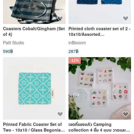
Coasters Cobalt/Gingham (Set
Printed cloth coaster set of 2 -
of 4)
10x10/Assorted
flowers/Taiwan Myna No.
Palit Studio
inBlooom
5/Glass Begonia
590฿
287฿
-12%
Printed Fabric Coaster Set of
เซตที่รองแก้ว Camping
Two - 10x10 / Glass Begonia /
collection 4 ชิ้น 4 แบบ วาดและ