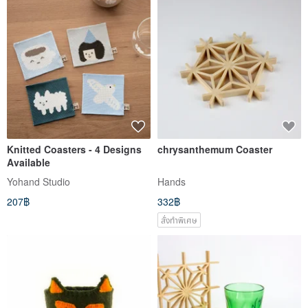
Knitted Coasters - 4 Designs
chrysanthemum Coaster
Available
Yohand Studio
Hands
207฿
332฿
สั่งทำพิเศษ