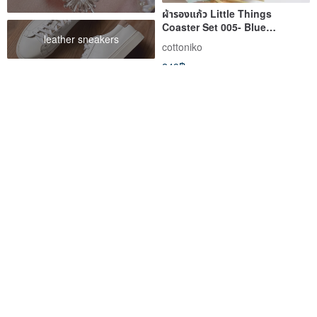
ผ้ารองแก้ว Little Things
Coaster Set 005- Blue
leather sneakers
Gingham (4 ชิ้น /Set )
cottoniko
249฿
Pinkoi Exclusive
-12%
【Custom Gift】Blessing Gift
ที่รองแก้วโดนัทแมว – เลือกได้ 3 สี
Ceramic Coaster, Placemat
Stephy
HOKKORI DONUT COASTER
262฿
508฿
577฿