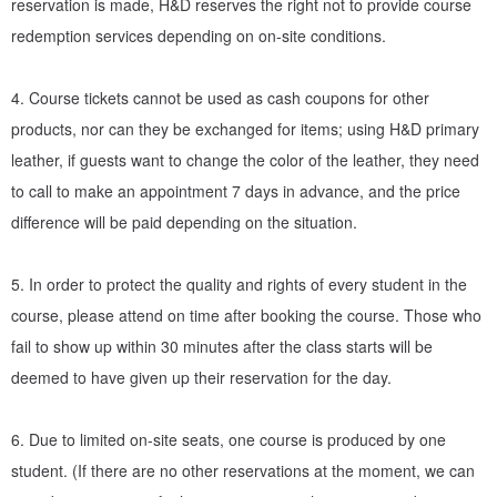
reservation is made, H&D reserves the right not to provide course
redemption services depending on on-site conditions.
[Customized hot stamping service]
4. Course tickets cannot be used as cash coupons for other
The hot stamping service price is $250, and gold/ Silver
products, nor can they be exchanged for items; using H&D primary
commemorative words can be hot stamped on leather goods. It is
leather, if guests want to change the color of the leather, they need
printed for you by Xu's craftsmen personally, using a Kingsley
to call to make an appointment 7 days in advance, and the price
antique hot stamping machine, carefully arranging the characters
difference will be paid depending on the situation.
one by one, aligning them and then pressurizing and hot stamping.
If you want to purchase more, please go here:
www.pinkoi.com/p
5. In order to protect the quality and rights of every student in the
roduct/VTiNswmk
course, please attend on time after booking the course. Those who
fail to show up within 30 minutes after the class starts will be
deemed to have given up their reservation for the day.
To purchase additional hot stamping services, please inform the
designer of the hot stamping content in the remarks column or in
6. Due to limited on-site seats, one course is produced by one
the site message after placing the order.
student. (If there are no other reservations at the moment, we can
Hot lettering font: (block letters/cursive) (block letters only