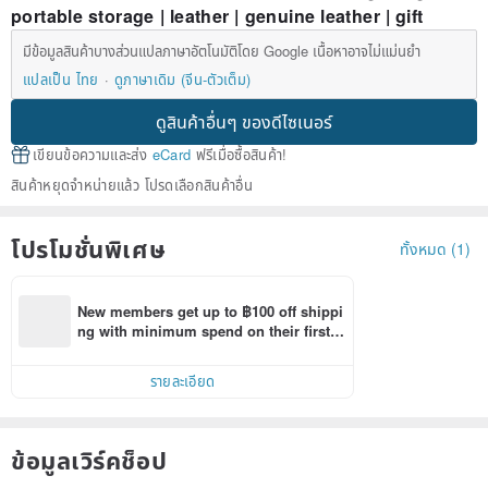
portable storage | leather | genuine leather | gift
มีข้อมูลสินค้าบางส่วนแปลภาษาอัตโนมัติโดย Google เนื้อหาอาจไม่แม่นยำ
แปลเป็น ไทย
ดูภาษาเดิม (จีน-ตัวเต็ม)
ดูสินค้าอื่นๆ ของดีไซเนอร์
เขียนข้อความและส่ง
eCard
ฟรีเมื่อซื้อสินค้า!
สินค้าหยุดจำหน่ายแล้ว โปรดเลือกสินค้าอื่น
โปรโมชั่นพิเศษ
ทั้งหมด (1)
New members get up to ฿100 off shippi
ng with minimum spend on their first P
inkoi app order within 7 days!
รายละเอียด
ข้อมูลเวิร์คช็อป