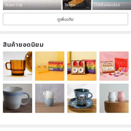
darker and glossier, allowing you to enjoy the fun of "skin care".
Taipei City
Taichung City
เวิร์คช็อปออนไลน์
‧ The course provides all the professional tools needed for hand
sewing leather goods.
ดูเพิ่มเติม
‧ A variety of leather colors are available | The stitching color can
also be freely matched on site.
‧ Customized name/commemorative embossing.
สินค้ายอดนิยม
‧ Gift packaging.
‧ Only one person can start the class.
‧ Friends can choose different categories to take classes at the
same time, and lecturers can teach according to different
categories at the same time.
‧ Professional teachers teach carefully throughout the entire
process, making it a hand-made course suitable for beginners.
‧ Close to Gongguan MRT station and convenient transportation.