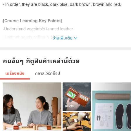
‧ In order, they are black, dark blue, dark brown, brown and red.
[Course Learning Key Points]
‧Understand vegetable tanned leather
‧ Leather goods drilling & sewing
อ่านเพิ่มเติม
‧ Edging treatment
‧ Customized typing
คนอื่นๆ ก็ดูสินค้าเหล่านี้ด้วย
‧ Customized hot stamping service (additional purchase available)
เครื่องหนัง
คลาสเวิร์คช็อป
【Course Features】
‧ Carefully selected vegetable-tanned leather (first-layer cowhide)
Taichung City
imported from Europe and the United States, which is leather that
can breathe.
‧ With time of use, the color of the leather will gradually become