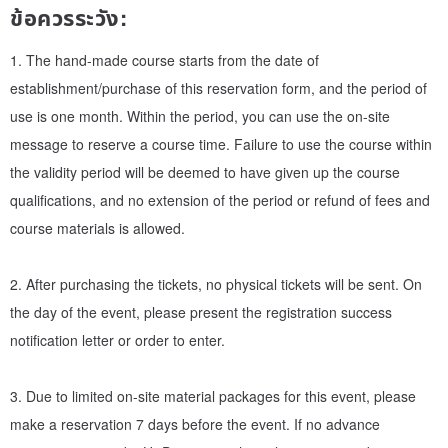
ข้อควรระวัง:
[Leather color]
1. The hand-made course starts from the date of
The leather used by H&D is vegetable-tanned leather imported
establishment/purchase of this reservation form, and the period of
from Europe and the United States. There are many colors to
use is one month. Within the period, you can use the on-site
choose from. Please inform the leather color of the material
message to reserve a course time. Failure to use the course within
package when making an appointment.
the validity period will be deemed to have given up the course
Leather color reference product page:
www.pinkoi.com/produc
qualifications, and no extension of the period or refund of fees and
t/szbXUTTC
course materials is allowed.
【Customized Typing Tutorial】
2. After purchasing the tickets, no physical tickets will be sent. On
Leaving an exclusive mark on each unique leather item is the
the day of the event, please present the registration success
personalized service provided by Hsu & Daughter. Whether it's
notification letter or order to enter.
English abbreviations, anniversaries, etc., leather goods will
become your own accessories and the best choice to convey your
3. Due to limited on-site material packages for this event, please
feelings.
make a reservation 7 days before the event. If no advance