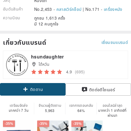
วัสดุ
หนังแท้
อันดับสินค้า
No.2,453 -
คลาสเวิร์คช็อป
|
No.171 -
เครื่องหนัง
ความนิยม
ถูกชม 1,613 ครั้ง
มี 12 คนถูกใจ
เกี่ยวกับแบรนด์
เยี่ยมชมแบรนด์
hsundaughter
ไต้หวัน
4.9
(695)
ติดตาม
ติดต่อดีไซเนอร์
เตรียมจัดส่ง
จำนวนผู้ติดตาม
เรทการตอบกลับ
ออนไลน์ล่าสุด
มากกว่า 7 วัน
มากกว่า 1 อาทิตย์ที่
5,963
64%
ผ่านมา
-35%
-35%
-35%