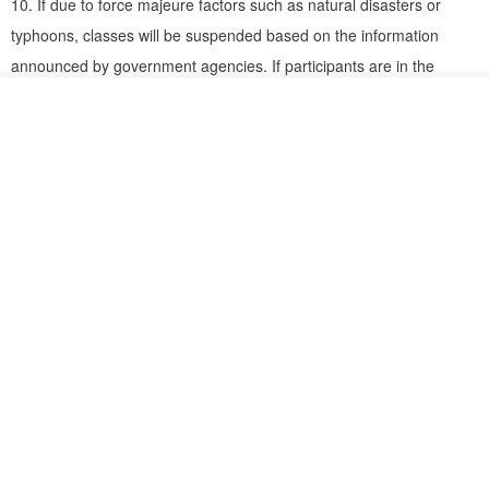
10. If due to force majeure factors such as natural disasters or
typhoons, classes will be suspended based on the information
‧The studio offers classes every day (closed on Fridays). The class
announced by government agencies. If participants are in the
periods are as follows:
announced area of ​​class suspension, please send a letter to inform
ดูสินค้าอื่นๆ ของดีไซเนอร์
Saturday~Thursday: 11:30–15:00 / 15:00–18:30
yourself. The library will confirm and reschedule.
ถูกใจ
View Shop
(If the reservation is full, please change the reservation to another
time period.)
คะแนนรีวิว
‧ On-site material packages are limited. Please make a reservation
7 days in advance. Seats and material packages will be arranged
มีรีวิวบางส่วนแปลภาษาอัตโนมัติโดย Google เนื้อหาอาจไม่แม่นยำ
for you.
แปลเป็น อังกฤษ
ดูภาษาเดิม
‧ Each session lasts 3 hours in total. If the course requires more
than 6 hours, you can make reservations for two sessions on the
รีวิวทั้งหมดของสตูดิโอ
same day, or on different days.
4.9
(695)
[fee included]
c****a
Material fee/teaching fee/venue fee
4 ปีก่อน