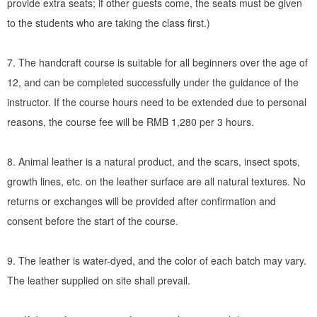
provide extra seats; if other guests come, the seats must be given
uppercase)
to the students who are taking the class first.)
Hot lettering color: (gold/ Silver)
Hot text content: (A~Z or 0~9, limited to 14 characters in a single
7. The handcraft course is suitable for all beginners over the age of
line, please pay attention to capitalization, spaces, etc.)
12, and can be completed successfully under the guidance of the
instructor. If the course hours need to be extended due to personal
【Course Reservation Instructions】
reasons, the course fee will be RMB 1,280 per 3 hours.
‧ After placing an order, please provide the following information via
private message H&D on the site:
8. Animal leather is a natural product, and the scars, insect spots,
-Name:
growth lines, etc. on the leather surface are all natural textures. No
-Contact number:
returns or exchanges will be provided after confirmation and
-Leather color:
consent before the start of the course.
- Appointment date:
－Reservation period: 11:30–15:00 / 15:00–18:30
9. The leather is water-dyed, and the color of each batch may vary.
- After H&D receives your message, we will help you arrange an
The leather supplied on site shall prevail.
appointment and reply to you with a successful appointment
message.