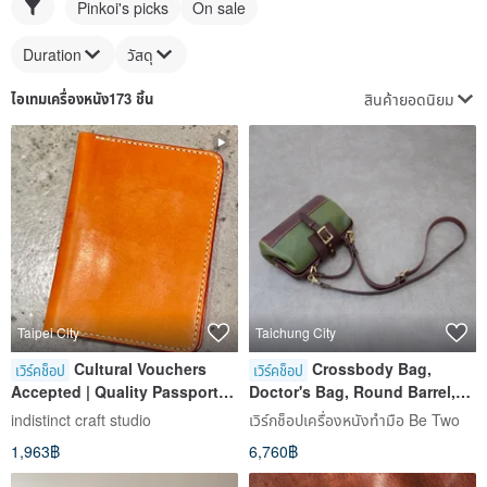
Pinkoi's picks
On sale
Duration
วัสดุ
สินค้ายอดนิยม
ไอเทม
เครื่องหนัง
173 ชิ้น
Taipei City
Taichung City
Cultural Vouchers
Crossbody Bag,
เวิร์คช็อป
เวิร์คช็อป
Accepted | Quality Passport
Doctor's Bag, Round Barrel,
Cover / Solo Traveler Friendly /
Frame Bag, Experience
indistinct craft studio
เวิร์กช็อปเครื่องหนังทำมือ Be Two
Beginner Friendly / Taipei City
Course, Taichung, Shen Ji
1,963฿
6,760฿
/ Near 101
New Village