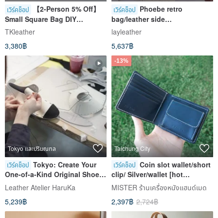
【2-Person 5% Off】
Phoebe retro
เวิร์คช็อป
เวิร์คช็อป
Small Square Bag DIY
bag/leather side
Workshop_Genuine Leather
backpack/leather bag
TKleather
layleather
Bag DIY_Group Bookings
course/one person
3,380฿
5,637฿
Welcome
group/beginner friendly/can
be engraved
-13%
Tokyo และปริมณฑล
Taichung City
Tokyo: Create Your
Coin slot wallet/short
เวิร์คช็อป
เวิร์คช็อป
One-of-a-Kind Original Shoes
clip/ Silver/wallet [hot
in One Day
stamping experience/group of
Leather Atelier HaruKa
MISTER ร้านเครื่องหนังแฮนด์เมด
one person] Taichung
5,239฿
2,397฿
2,724฿
Donghai Course