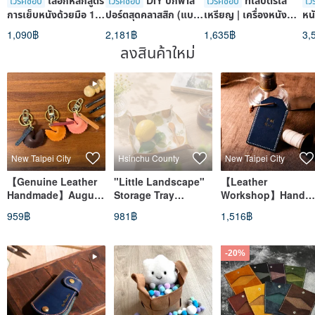
เลือกหลักสูตร
DIY ปกพาส
ที่ใส่บัตรใส่
เวิร์คช็อป
เวิร์คช็อป
เวิร์คช็อป
เวิ
การเย็บหนังด้วยมือ 1
ปอร์ตสุดคลาสสิก (แบบ
เหรียญ | เครื่องหนัง
หน
ใน 7 หลักสูตร [ขนาด
ปก)_สลักชื่อฟรี_รับจัด
แฮนด์เมด | ของขวัญสั่ง
ถ่
1,090฿
2,181฿
1,635฿
3,
กลุ่ม: 1 คน]
กิจกรรมกลุ่ม
ทำพิเศษ | กระเป๋าใส่
3 ช
ลงสินค้าใหม่
เหรียญ L-shaped
วา
หนังฟอกฝาด
New Taipei City
Hsinchu County
New Taipei City
【Genuine Leather
"Little Landscape"
【Leather
Handmade】August
Storage Tray
Workshop】Hands-
Summer Special /
Leather Craft
On Omamori &
959฿
981฿
1,516฿
Small Group Class /
Experience -
Lucky Charm
Taipei Leathercraft /
Beginner-Friendly,
Making
Ages 9+ / Beginner
Solo Participation
-20%
Friendly
Welcome