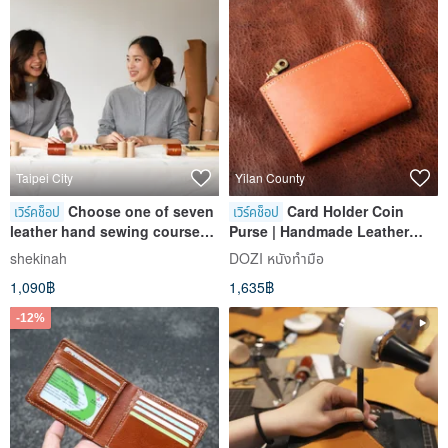
Taipei City
Yilan County
Choose one of seven
Card Holder Coin
เวิร์คช็อป
เวิร์คช็อป
leather hand sewing courses
Purse | Handmade Leather
[Group size: one person]
Goods | Custom Gift |
shekinah
DOZI หนังทำมือ
Vegetable-Tanned Leather L-
1,090฿
1,635฿
Shaped Coin Purse
-12%