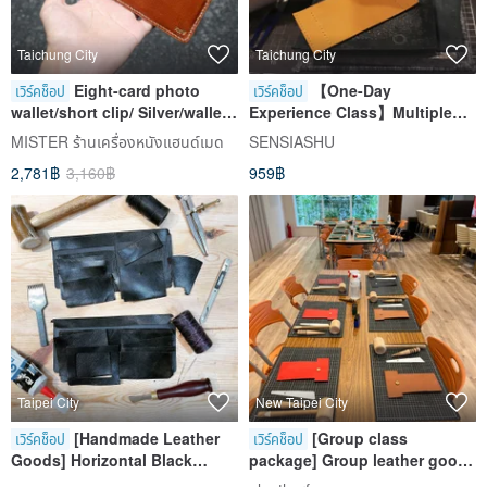
Taichung City
Taichung City
Eight-card photo
【One-Day
เวิร์คช็อป
เวิร์คช็อป
wallet/short clip/ Silver/wallet
Experience Class】Multiple
[Hand-dyed leather/hot
Item Options / Beginner-
MISTER ร้านเครื่องหนังแฮนด์เมด
SENSIASHU
stamping experience/group of
Friendly / Class for 1 Person /
2,781฿
3,160฿
959฿
one person] Taichung
Group Bookings Available
Taipei City
New Taipei City
[Handmade Leather
[Group class
เวิร์คช็อป
เวิร์คช็อป
Goods] Horizontal Black
package] Group leather goods
Cowhide Leather Three-Layer
hand-making class-Business