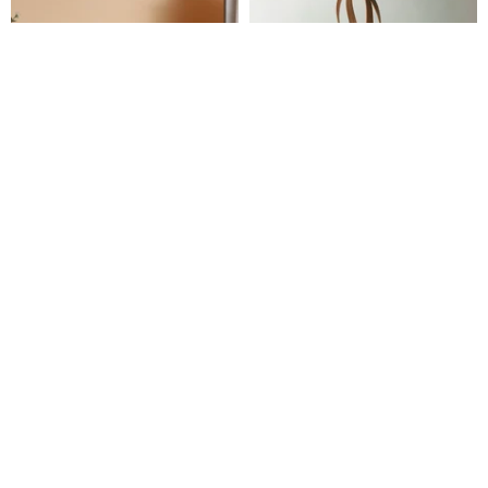
Taipei City
New Taipei City
[2-Person Discount:
- Leather goods
เวิร์คช็อป
เวิร์คช็อป
5% Off] Saddle Bag DIY
hand-making class - Cross-
(Multiple Color Options)
body paper bag hand-making
TKleather
uleatherf
(Complimentary Engraving) -
class - DIY experience
3,707฿
4,230฿
Group Bookings Welcome
activities - 1 person in a group