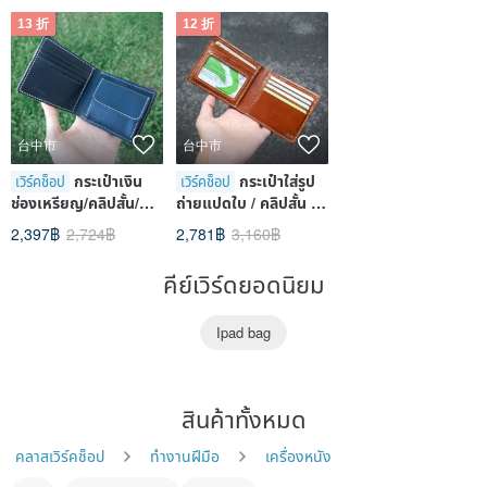
ไทจง
13 折
12 折
台中市
台中市
กระเป๋าเงิน
กระเป๋าใส่รูป
เวิร์คช็อป
เวิร์คช็อป
ช่องเหรียญ/คลิปสั้น/
ถ่ายแปดใบ / คลิปสั้น /
เงิน/กระเป๋าเงิน
เงิน/ กระเป๋าเงิน [หนัง
2,397฿
2,724฿
2,781฿
3,160฿
[ประสบการณ์ปั๊มร้อน/
ย้อมมือ / ประสบการณ์
กลุ่มหนึ่งคน] หลักสูตร
ปั๊มร้อน / กลุ่มหนึ่งคน]
คีย์เวิร์ดยอดนิยม
ไทจงตงไห่
ไทจง
Ipad bag
สินค้าทั้งหมด
คลาสเวิร์คช็อป
ทำงานฝีมือ
เครื่องหนัง