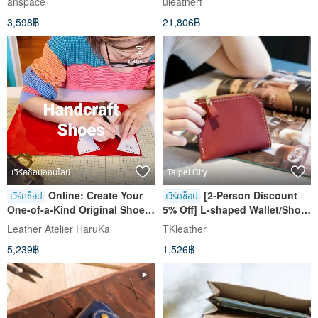
anspace
uleatherf
Photo Clip for Valentine's Day
card bag hand-making class-
3,598฿
21,806฿
and Father's Day
reservation required
เวิร์คช็อปออนไลน์
Taipei City
Online: Create Your
[2-Person Discount
เวิร์คช็อป
เวิร์คช็อป
One-of-a-Kind Original Shoes
5% Off] L-shaped Wallet/Short
in One Day
Wallet DIY Class (Free Custom
Leather Atelier HaruKa
TKleather
Engraving)_ Group Bookings
5,239฿
1,526฿
Welcome