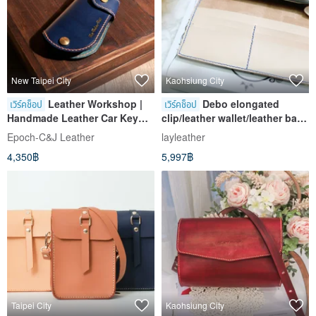
New Taipei City
Kaohsiung City
Leather Workshop |
Debo elongated
เวิร์คช็อป
เวิร์คช็อป
Handmade Leather Car Key
clip/leather wallet/leather bag
Case in New Taipei | DIY Class
course/one person
Epoch-C&J Leather
layleather
group/beginner friendly/can
4,350฿
5,997฿
be engraved
Taipei City
Kaohsiung City