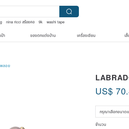
ag
nina ricci สร้อยคอ
9k
washi tape
เป๋า
ของตกแต่งบ้าน
เครื่องเขียน
เสื
ับพลอย
LABRAD
US$
70
จำนวน