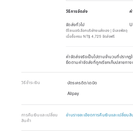
วิธีการจัดส่ง
ค
จัดส่งทั่วไป
U
ดีไซเนอร์เลือกบริษัทขนส่งเอง | มีเลขพัสดุ
เมื่อซื้อครบ NT$ 4,725 จัดส่งฟรี
ค่าจัดส่งจริงเป็นไปตามจำนวนที่ปรากฏใน
ยึดตามค่าจัดส่งที่ถูกเรียกเก็บปลายทาง
วิธีชำระเงิน
บัตรเครดิต/เดบิด
Alipay
การคืนเงินและเปลี่ยน
อ่านรายละเอียดการคืนเงินและเปลี่ยนสิ
สินค้า