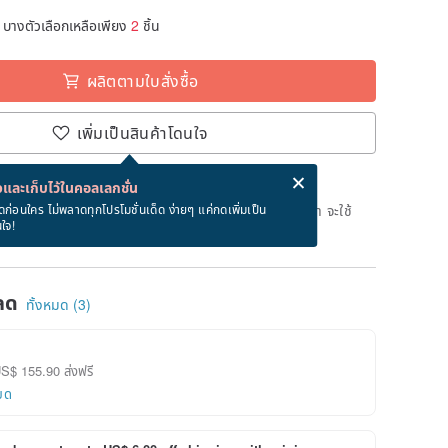
บางตัวเลือกเหลือเพียง
2
ชิ้น
ผลิตตามใบสั่งซื้อ
เพิ่มเป็นสินค้าโดนใจ
่ง eCard ฟรีเมื่อซื้อสินค้า!
eCard คืออะไร?
และเก็บไว้ในคอลเลกชั่น
ลิตตามใบสั่งซื้อ" หลังจากที่ชำระเงินถึงวันที่จะจัดส่งสินค้า จะใช้
ดก่อนใคร ไม่พลาดทุกโปรโมชั่นเด็ด ง่ายๆ แค่กดเพิ่มเป็น
นใจ!
ทางการในการผลิตสินค้า (ไม่รวมวันหยุด)
ลด
ทั้งหมด (3)
US$ 155.90 ส่งฟรี
ยด