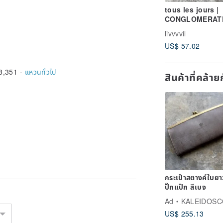
tous les jours |
CONGLOMERAT
TEXTURE SILVE
livvvvil
RING
US$ 57.02
8,351 -
แหวนทั่วไป
สินค้าที่คล้า
กระเป๋าสตางค์ใบย
ปิ๊กแป๊ก สีเบจ
Ad
KALEIDOSCOPE งานหนัง
US$ 255.13