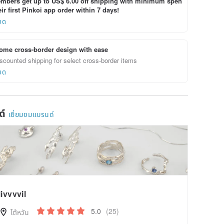
bers get up to US$ 6.00 off shipping with minimum spen
ir first Pinkoi app order within 7 days!
ยด
ome cross-border design with ease
scounted shipping for select cross-border items
ยด
ด์
เยี่ยมชมแบรนด์
livvvvil
5.0
(25)
ไต้หวัน