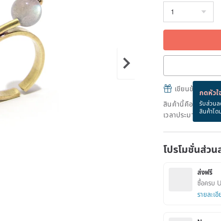
เขียนข้อความและส
กดหัวใจ
สินค้านี้คือ "สินค้าผ
รับส่วนล
สินค้าโด
เวลาประมาณ 20 วัน
โปรโมชั่นส่วน
ส่งฟรี
ซื้อครบ 
รายละเอี