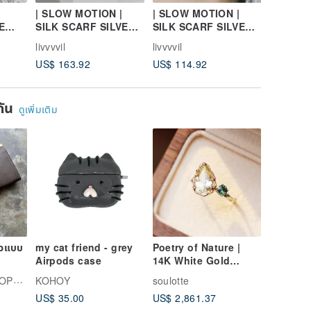
| SLOW MOTION |
| SLOW MOTION |
| FLUX |
E
SILK SCARF SILVER
SILK SCARF SILVER
Ring
R
RING
EAR CUFF
livvvvil
livvvvil
livvvvil
US$ 163.92
US$ 114.92
US$ 49.
ยกัน
ดูเพิ่มเติม
าวแบบ
my cat friend - grey
Poetry of Nature |
Airpods case
14K White Gold
Natural Beryl and
ทำมือ
KOHOY
soulotte
Tourmaline Ring
US$ 35.00
US$ 2,861.37