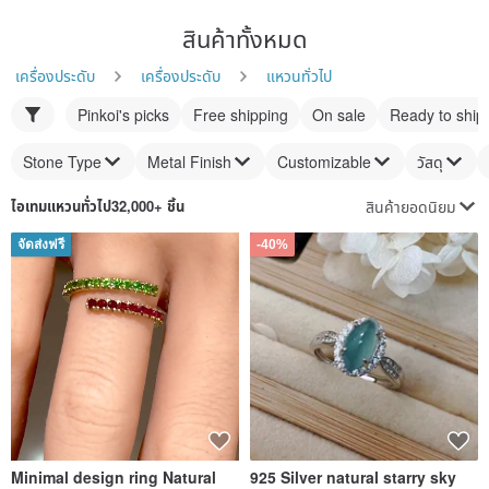
สินค้าทั้งหมด
เครื่องประดับ
เครื่องประดับ
แหวนทั่วไป
Pinkoi's picks
Free shipping
On sale
Ready to ship
Stone Type
Metal Finish
Customizable
วัสดุ
สินค้ายอดนิยม
ไอเทม
แหวนทั่วไป
32,000+ ชิ้น
จัดส่งฟรี
-40%
Minimal design ring Natural
925 Silver natural starry sky
Ruby Ring made by Fine
blue A goods melon material
jewelry in Thailand, Silver r
jadeite ring