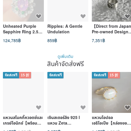
Unheated Purple
Ripples: A Gentle
【Direct from Japa
Sapphire Ring 2.5
Undulation
Pre-owned Designe
carats
Bag】GUCCI Ring
124,785฿
859฿
7,351฿
Size 20 Silver
Interlocking G 925
Ring vintage
ดูเพิ่มเติม
bcb788
สินค้าจัดส่งฟรี
จัดส่งฟรี
15 折
จัดส่งฟรี
จัดส่งฟรี
15 折
แหวนสโมคกี้ควอตซ์และ
เงินสเตอร์ลิง 925 I
แหวนโอปอล
เกรย์โอนิกซ์【พร้อม
แหวน Zeta
เอธิโอเปีย【กล่องของ
กล่องของขวัญ】
birthstone
ขวัญ】
1,177฿
1,384฿
2,072฿
1,177฿
1,384฿