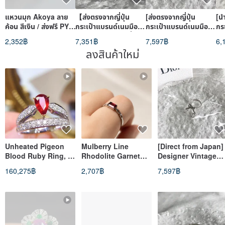
แหวนมุก Akoya ลาย
【ส่งตรงจากญี่ปุ่น
[ส่งตรงจากญี่ปุ่น
[นำ
ค้อน สีเงิน / ส่งฟรี PY-
กระเป๋าแบรนด์เนมมือ
กระเป๋าแบรนด์เนมมือ
กร
289
สอง】GUCCI กุชชี่
สอง] Christian Dior
สอ
2,352฿
7,351฿
7,597฿
6,
แหวน ขนาด 20 สลัก
คริสเตียน ดิออร์ แหวน
เมส
ลงสินค้าใหม่
ลาย Interlocking G
เงิน CD โบว์ พลอย
คา
925 แหวน วินเทจ
เทียม แหวน kjtyg5
เก
bcb788
Unheated Pigeon
Mulberry Line
[Direct from Japan]
Blood Ruby Ring, 1
Rhodolite Garnet
Designer Vintage
Carat
Sterling Silver Ring |
Bag: Christian Dior
160,275฿
2,707฿
7,597฿
Adjustable Stacking
Ring, Silver, CD,
Ring
Ribbon,
Rhinestone, Ring
kjtyg5