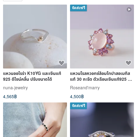
แหวนออโรร่า K10YG และเงินแท้
แหวนโรสควอทซ์ล้อมโทปาสอเมทิส
925 ดีไซน์คลื่น ปรับขนาดได้
แท้ 30 กะรัต ตัวเรือนเงินแท้925 ชุบ
พิงค์โกวล ไซส 58
nuna-jewelry
Roseand'marry
4,565฿
4,500฿
จัดส่งฟรี