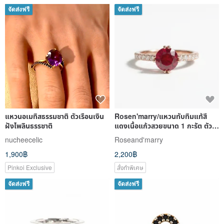
แหวนอเมทิสธรรมชาติ ตัวเรือนเงิน
Rosen'marry/แหวนทับทิมแท้สี
ฝังไพลินธรรชาติ
แดงเนื้อแก้วสวยขนาด 1 กะรัต ตัว
เรือนเงินแท้925
nucheecelic
Roseand'marry
1,900฿
2,200฿
Pinkoi Exclusive
สั่งทำพิเศษ
จัดส่งฟรี
จัดส่งฟรี