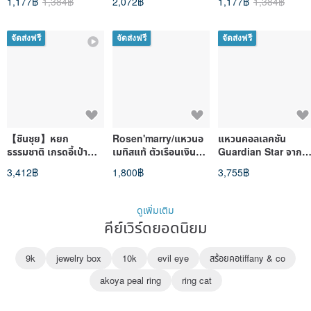
จัดส่งฟรี
จัดส่งฟรี
จัดส่งฟรี
【ชินชุย】หยก
Rosen'marry/แหวนอ
แหวนคอลเลคชัน
ธรรมชาติ เกรดอี้เป่า
เมทิสแท้ ตัวเรือนเงิน
Guardian Star จาก
จากโมซาซา สีเหลืองอ่อน
แท้925
FLEURIN
3,412฿
1,800฿
3,755฿
ลายหยกดำ ลายพาด
ก้อน ขนาดแหวนเบอร์
20
ดูเพิ่มเติม
คีย์เวิร์ดยอดนิยม
9k
jewelry box
10k
evil eye
สร้อยคอtiffany & co
akoya peal ring
ring cat