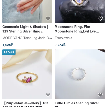
Geometric Light & Shadow |
Moonstone Ring, Fire
925 Sterling Silver Ring /
Moonstone Ring,Evil Eye
Enamel * Versatile & Chic |
Moonstone Ring, Natural
MODE YANG Taichung Jade Bangle
Eratojewels
Everyday Unisex Style
Moonstone
1,935฿
2,754฿
จัดส่งฟรี
【PurpleMay Jewellery】18K
Little Circles Sterling Silver
SOLID GOLD MARQUISE
Ring
SHAPE SAPPHIRE RING- R064
Purplemay Jewellery
Lorweii