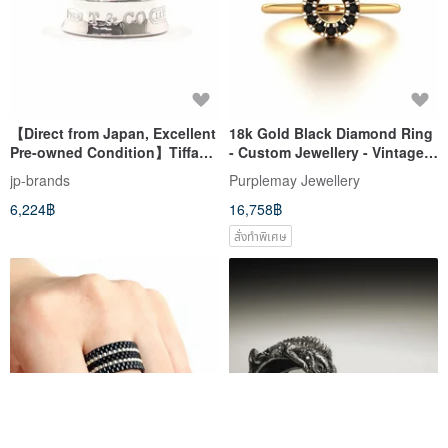
【Direct from Japan, Excellent
18k Gold Black Diamond Ring
Pre-owned Condition】Tiffany
- Custom Jewellery - Vintage
& Co. 1837 Medium Ring, Size
Diamond Ring R054
jp-brands
Purplemay Jewellery
9.5, Sterling Silver, Polished to
6,224฿
16,758฿
Like-New Condition
สั่งทำพิเศษ