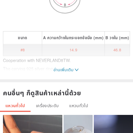
ขนาด
A
ความกว้างในกระบอกข้อมือ
(mm)
B
วงใน
(mm)
#8
14.9
46.8
Cooperation with NEVERLAND8TW.
The carving 925 silver ring.
อ่านเพิ่มเติม
Handmade the texture.
Congealed the melting detail.
คนอื่นๆ ก็ดูสินค้าเหล่านี้ด้วย
If you need customize size please contact designer first.
แหวนทั่วไป
เครื่องประดับ
แหวนทั่วไป
Any contact please DM
And welcome follow Instagram: chun_work