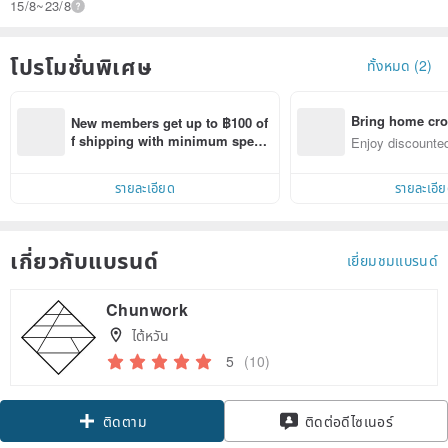
15/8~23/8
โปรโมชั่นพิเศษ
ทั้งหมด (2)
Bring home cro
New members get up to ฿100 of
n with ease
f shipping with minimum spen
Enjoy discounted
d on their first Pinkoi app order 
ct cross-border 
within 7 days!
รายละเอียด
รายละเอี
เกี่ยวกับแบรนด์
เยี่ยมชมแบรนด์
Chunwork
ไต้หวัน
5
(10)
ติดตาม
ติดต่อดีไซเนอร์