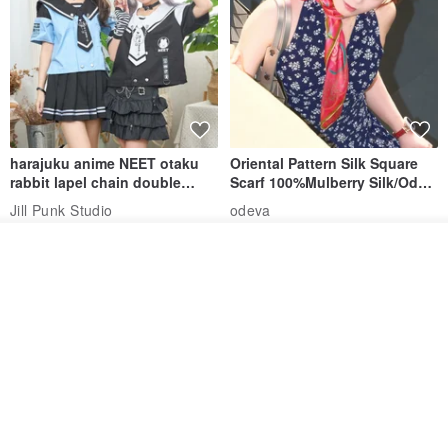
harajuku anime NEET otaku
Oriental Pattern Silk Square
rabbit lapel chain double
Scarf 100%Mulberry Silk/Ode
breasted sailor top JJ2540
to the Yi Tribe–Courage
Jill Punk Studio
odeva
1,351฿
3,657฿
6,649฿
ผลิตตามใบสั่งซื้อ
ถูกใจ
View Shop