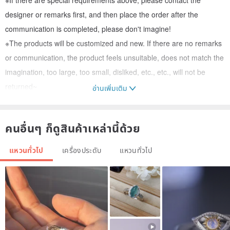
designer or remarks first, and then place the order after the
communication is completed, please don't imagine!
※The products will be customized and new. If there are no remarks
or communication, the product feels unsuitable, does not match the
imagination, too large, too small, disliked, etc., etc., will not be
returned~
อ่านเพิ่มเติม
▲Material:
คนอื่นๆ ก็ดูสินค้าเหล่านี้ด้วย
14kgf accessories/natural Gemstone
แหวนทั่วไป
เครื่องประดับ
แหวนทั่วไป
. . . . . . . . . . . . . . . . . . . . . . . . . . . . . . . . . . .
⚠️⚠️⚠️Notes⚠️⚠️⚠️
Every ITS jewelry is handmade, orders are all new and customized,
and materials are specially selected. Will confirm before sending.
Products are flawless and no return or exchange is provided!
Please understand the characteristics of Gemstone: ITS sells