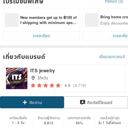
โปรโมชั่นพิเศษ
ทั้งหมด (2)
Bring home cro
New members get up to ฿100 of
n with ease
f shipping with minimum spen
Enjoy discounted
d on their first Pinkoi app order 
ct cross-border 
within 7 days!
รายละเอียด
รายละเอี
เกี่ยวกับแบรนด์
เยี่ยมชมแบรนด์
ITS jewelry
ไต้หวัน
4.9
(3,719)
Claim coupon
ติดต่อดีไซเนอร์
ติดตาม
เตรียมจัดส่ง
จำนวนผู้ติดตาม
เรทการตอบกลับ
ออนไลน์ล่าสุด
1 - 3 วัน
ใน 1 วันที่ผ่านมา
9,813
94%