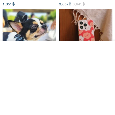
1,351฿
3,657฿
6,649฿
ดูสินค้าอื่นๆ ของดีไซเนอร์
View Shop
Pet Scarf // firefly/Clown // Cat
【Pinkoi x SOU・SOU】Phone
Scarf / Dog Scarf
Case/ Smile/ Red
KAKO.pet
Hereafter.studio
413฿
1,107฿