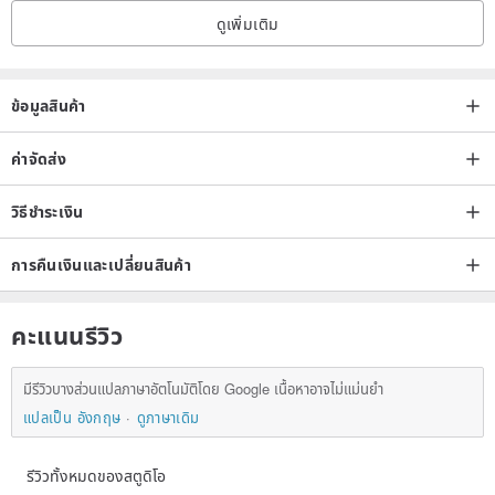
ดูเพิ่มเติม
This jewelry is exquisite and meticulous, please treat it gently when
wearing it to avoid twisting, pulling, falling and impact.
ข้อมูลสินค้า
Origin/manufacturing method
Handmade in Taiwan
ค่าจัดส่ง
วิธีชำระเงิน
การคืนเงินและเปลี่ยนสินค้า
คะแนนรีวิว
มีรีวิวบางส่วนแปลภาษาอัตโนมัติโดย Google เนื้อหาอาจไม่แม่นยำ
แปลเป็น อังกฤษ
ดูภาษาเดิม
รีวิวทั้งหมดของสตูดิโอ