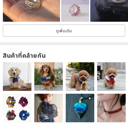
handmade Gemstone and jewelry, and they will confirm that the
goods are ok! The texture, size, luster, and color of Gemstone must
be slightly different from each other. Natural stones generate traces
ดูเพิ่มเติม
or cotton cracks, not cracking! Non-staining! Non-wearing! Not
blemish! Please accept the confirmation before placing the order ❤️
The luster color of each Gemstone is different, and it cannot be the
สินค้าที่คล้ายกัน
same as the luster color of the picture. Please be aware.
Please keep the accessories dry at all times and avoid contact with
sweat, rain, etc.
Keep the jewelry for a long time, do not wear it in hot springs,
swimming or contact with any liquid.
Jewelry should be placed and collected separately, and friction with
other jewelry and metals can easily cause entanglement and
damage.
After wearing each time, please clean it and wait for it to dry, and
place it in the package to avoid contact with air.