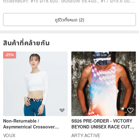
ตัวเลือกสินค้า:
#15 Ø18.6มม. เส้นรอบวง 58.4มม., #17 Ø19.6 มม. เส้นรอบวง 61.5 มม.
ดูรีวิวทั้งหมด (2)
สินค้าที่คล้ายกัน
-25%
Non-Returnable /
SS26 PRE-ORDER - VICTORY
Asymmetrical Crossover
BEYOND UNISEX RACE CUT
Cropped Sweat-Wicking Top
TANK
VOUX
ARTY:ACTIVE
(Women's) - Perpetual Day