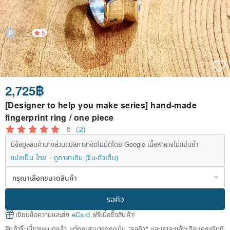
5
2,725฿
[Designer to help you make series] hand-made
fingerprint ring / one piece
5
(2)
มีข้อมูลสินค้าบางส่วนแปลภาษาอัตโนมัติโดย Google เนื้อหาอาจไม่แม่นยำ
แปลเป็น ไทย
ดูภาษาเดิม (จีน-ตัวเต็ม)
รอคิว
เขียนข้อความและส่ง
eCard
ฟรีเมื่อซื้อสินค้า!
สินค้าชิ้นนี้ขายหมดแล้ว แต่คุณสามารถกดปุ่ม "รอคิว" และเราจะแจ้งเตือนคุณทันที