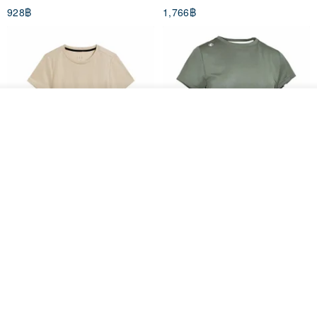
928฿
1,766฿
White
รอคิว
ถูกใจ
View Shop
Women's Coffee Yarn Short
Women's Little Logo Short
Sleeve T-Shirt With Small
Sleeve T-Shirt
Logo Description – Coffee y
blueplace
blueplace
615฿
615฿
-25%