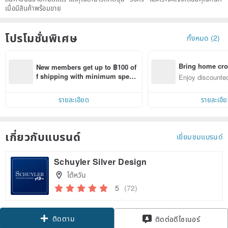
เมื่อมีสินค้าพร้อมขาย
โปรโมชั่นพิเศษ
ทั้งหมด (2)
Bring home cro
New members get up to ฿100 of
n with ease
f shipping with minimum spen
Enjoy discounted
d on their first Pinkoi app order 
ct cross-border 
within 7 days!
รายละเอียด
รายละเอี
เกี่ยวกับแบรนด์
เยี่ยมชมแบรนด์
Schuyler Silver Design
ไต้หวัน
5
(72)
ติดตาม
ติดต่อดีไซเนอร์