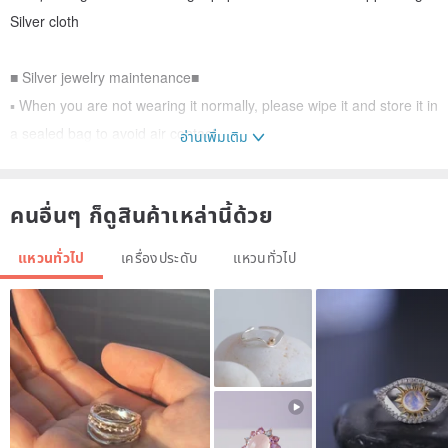
Silver cloth
■ Silver jewelry maintenance■
▪️ When you are not wearing it normally, please wipe it and store it in
a sealed bag to avoid air contact
อ่านเพิ่มเติม
▪️ When the jewelry is oxidized, please wipe it gently with a Silver
cloth to restore the silvery white and brightness
คนอื่นๆ ก็ดูสินค้าเหล่านี้ด้วย
▪️ Please stay away from hot springs, swimming pools or seaside
when wearing silver jewelry to prevent the jewelry from oxidizing
แหวนทั่วไป
เครื่องประดับ
แหวนทั่วไป
and turning black
▪️ Do not use Silver washing water to clean silver jewelry set with
Gemstone
■ Magic Silver cleaning cloth■
▪️ How to use:
To remove the oxidation of jewelry, wipe it with a Silver cloth for