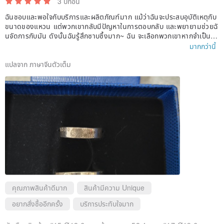
3 ปีก่อน
ฉันชอบและพอใจกับบริการและผลิตภัณฑ์มาก แม้ว่าฉันจะประสบอุบัติเหตุกับ
ขนาดของแหวน แต่พวกเขากลับมีปัญหาในการตอบกลับ และพยายามช่วยฉั
นจัดการกับมัน ดังนั้นฉันรู้สึกซาบซึ้งมาก~ ฉัน จะเลือกพวกเขาหากจำเป็น ใ
ห้บริการ เจ๋ง
มากกว่านี้
แปลจาก ภาษาจีนตัวเต็ม
คุณภาพสินค้าดีมาก
สินค้ามีความ Unique
อยากสั่งซื้ออีกครั้ง
บริการประทับใจมาก