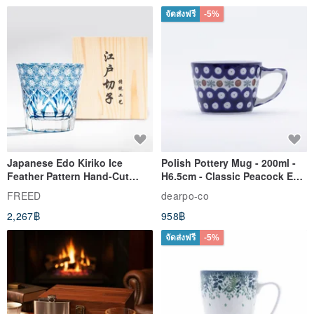
จัดส่งฟรี
-5%
Japanese Edo Kiriko Ice
Polish Pottery Mug - 200ml -
Feather Pattern Hand-Cut
H6.5cm - Classic Peacock Eye
Whisky Glass - Blue Engraved
& Dragonfly
FREED
dearpo-co
Gift for Dad
2,267฿
958฿
จัดส่งฟรี
-5%