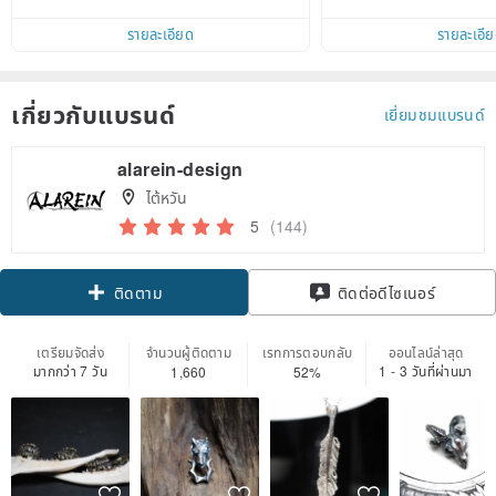
d on their first Pinkoi app order 
ct cross-border 
within 7 days!
รายละเอียด
รายละเอี
เกี่ยวกับแบรนด์
เยี่ยมชมแบรนด์
alarein-design
ไต้หวัน
5
(144)
ติดตาม
ติดต่อดีไซเนอร์
เตรียมจัดส่ง
จำนวนผู้ติดตาม
เรทการตอบกลับ
ออนไลน์ล่าสุด
มากกว่า 7 วัน
1 - 3 วันที่ผ่านมา
1,660
52%