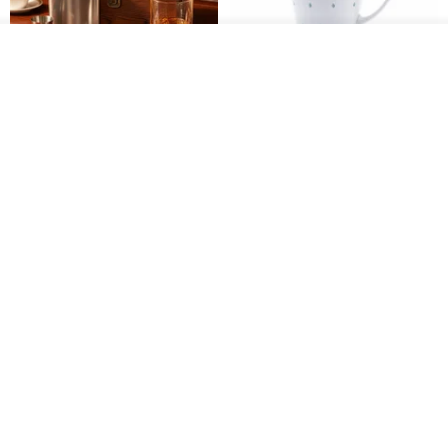
ผลิตตามใบสั่งซื้อ
ถูกใจ
View Shop
304 Stainless Steel Whiskey
Polish Pottery Gift Box Set -
Flask Gift Set - Customizable
Mug - 300ml - 11cm Height -
Engraving - Father's Day Gift
Fern Pattern
FREED
dearpo-co
1,924฿
1,719฿
1,809฿
[Mùchūn Life] 240ml Shāmù
Mug - Little Snow
Tianmu Glaze Round Teapot