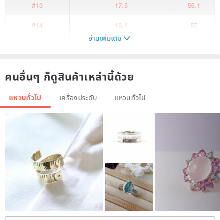
#13
17.5
55.1
#14
18.1
57
อ่านเพิ่มเติม
#15
18.5
58.3
#16
19
59.5
คนอื่นๆ ก็ดูสินค้าเหล่านี้ด้วย
Ring of Life - Deer Bone
แหวนทั่วไป
เครื่องประดับ
แหวนทั่วไป
"Live as if you were to die tomorrow. Learn as if you were to live
forever." But does this represent the end?
Within every desolate scene,
a tiny seed of hope is carried.
Even within the bleached deer bone,
a symbol of new life can emerge.
It's like a gentle wave to the unknown,
offering a blessing to this beautiful world!