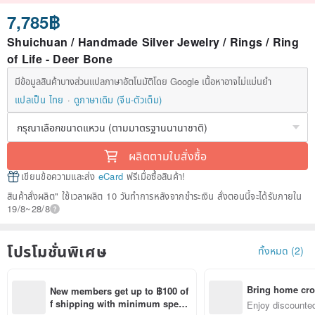
7,785฿
Shuichuan / Handmade Silver Jewelry / Rings / Ring
of Life - Deer Bone
มีข้อมูลสินค้าบางส่วนแปลภาษาอัตโนมัติโดย Google เนื้อหาอาจไม่แม่นยำ
แปลเป็น ไทย
ดูภาษาเดิม (จีน-ตัวเต็ม)
ผลิตตามใบสั่งซื้อ
เขียนข้อความและส่ง
eCard
ฟรีเมื่อซื้อสินค้า!
สินค้าสั่งผลิต" ใช้เวลาผลิต 10 วันทำการหลังจากชำระเงิน สั่งตอนนี้จะได้รับภายใน
19/8~28/8
โปรโมชั่นพิเศษ
ทั้งหมด (2)
Bring home cro
New members get up to ฿100 of
n with ease
f shipping with minimum spen
Enjoy discounted