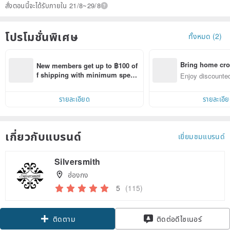
สั่งตอนนี้จะได้รับภายใน 21/8~29/8
โปรโมชั่นพิเศษ
ทั้งหมด (2)
Bring home cro
New members get up to ฿100 of
n with ease
f shipping with minimum spen
Enjoy discounted
d on their first Pinkoi app order 
ct cross-border 
within 7 days!
รายละเอียด
รายละเอี
เกี่ยวกับแบรนด์
เยี่ยมชมแบรนด์
Silversmith
ฮ่องกง
5
(115)
ติดตาม
ติดต่อดีไซเนอร์