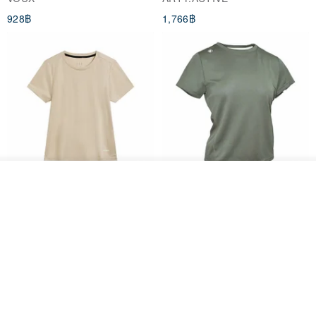
(Women's) - Perpetual Day
928฿
1,766฿
White
วางในรถเข็น
Women's Coffee Yarn Short
Women's Little Logo Short
ถูกใจ
View Shop
Sleeve T-Shirt With Small
Sleeve T-Shirt
Logo Description – Coffee y
blueplace
blueplace
615฿
615฿
-25%