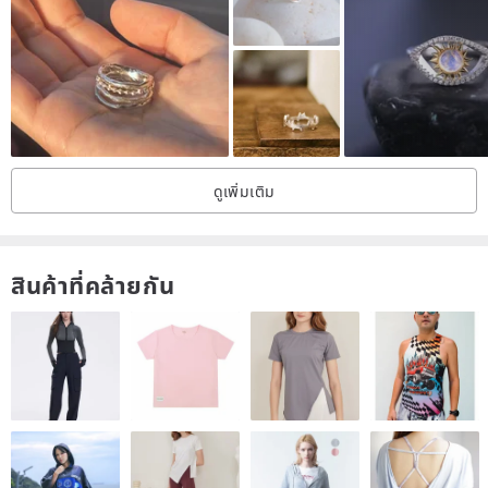
#8
18.1
57
#8.5
18.5
58.3
#9
19
59.5
#9.5
19.4
60.8
#10
19.8
62.1
ดูเพิ่มเติม
【Colour】 Oxidized Silver
【Material】925 sterling silver
สินค้าที่คล้ายกัน
【Country of Origin】Hong Kong