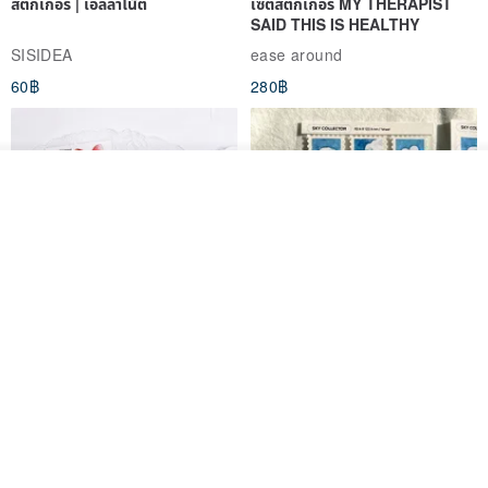
SAID THIS IS HEALTHY
SISIDEA
ease around
60฿
280฿
วางในรถเข็น
ถูกใจ
View Shop
Big ribbon paper sticker
Sky Collector Seal sticker
DOASHOP
Fromto Studio
153฿
110฿