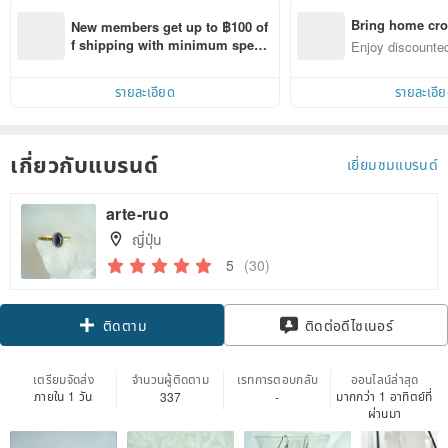
Bring home cro
New members get up to ฿100 of
n with ease
f shipping with minimum spen
Enjoy discounted
d on their first Pinkoi app order 
ct cross-border 
within 7 days!
รายละเอียด
รายละเอี
เกี่ยวกับแบรนด์
เยี่ยมชมแบรนด์
arte-ruo
ญี่ปุ่น
5
(30)
ติดตาม
ติดต่อดีไซเนอร์
เตรียมจัดส่ง
จำนวนผู้ติดตาม
เรทการตอบกลับ
ออนไลน์ล่าสุด
ภายใน 1 วัน
มากกว่า 1 อาทิตย์ที่
337
-
ผ่านมา