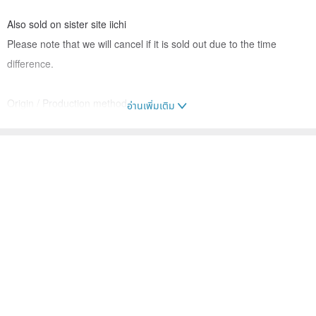
Also sold on sister site iichi
Please note that we will cancel if it is sold out due to the time
difference.
Origin / Production method
อ่านเพิ่มเติม
Japan handmade
คนอื่นๆ ก็ดูสินค้าเหล่านี้ด้วย
แหวนทั่วไป
เครื่องประดับ
แหวนทั่วไป