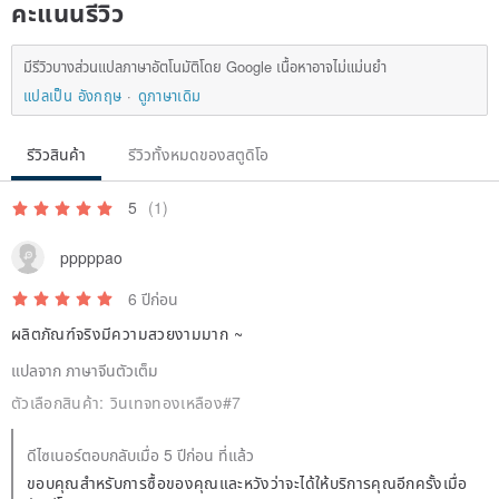
Bronze, and alloy jewelry. Please remove them when engaging in
คะแนนรีวิว
water sports.
▾ You can take toothpaste with a toothbrush, brush the hand ring
มีรีวิวบางส่วนแปลภาษาอัตโนมัติโดย Google เนื้อหาอาจไม่แม่นยำ
แปลเป็น อังกฤษ
ดูภาษาเดิม
(chain), and make sure that the hand ring (chain) has been dried
after cleaning, and there is no water residue, otherwise it will
รีวิวสินค้า
รีวิวทั้งหมดของสตูดิโอ
accelerate oxidation, or wipe it with a Silver cloth, or after brushing
Wipe with Bronze oil, it will restore the original luster.
5
(1)
Bronze jewelry is recommended to be worn frequently, the body oil
can make the Bronze jewelry produce a natural and beautiful luster.
pppppao
You can go to the hardware store to buy "Bronze oil", dip a little bit
6 ปีก่อน
on the cloth and wipe the Bronze ornaments repeatedly, and then
ผลิตภัณฑ์จริงมีความสวยงามมาก ~
rinse with clean water.
แปลจาก ภาษาจีนตัวเต็ม
▾ When not wearing, put it in a sealed bag, and then put it in the
ตัวเลือกสินค้า:
วินเทจทองเหลือง#7
jewelry box (avoid friction and collision with other jewelry).
ดีไซเนอร์ตอบกลับเมื่อ 5 ปีก่อน ที่แล้ว
♥ Notes ♥
ขอบคุณสำหรับการซื้อของคุณและหวังว่าจะได้ให้บริการคุณอีกครั้งเมื่อ