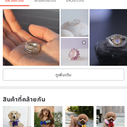
แหวนทั่วไป
เครื่องประดับ
แหวนทั่วไป
#11
16.7
52.5
#12
17.1
53.8
#13
17.5
55.1
#14
18.1
57
#15
18.5
58.3
#16
19
59.5
#17
20
62.7
ดูเพิ่มเติม
#18
20.2
63.4
#19
20.8
65.3
สินค้าที่คล้ายกัน
#20
21.2
66.6
♥ Product Description and Story ♥
I used the cake design to satisfy my craving for sweets..