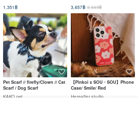
1,351฿
3,657฿
6,649฿
Pet Scarf // firefly/Clown // Cat
【Pinkoi x SOU・SOU】Phone
Scarf / Dog Scarf
Case/ Smile/ Red
KAKO.pet
Hereafter.studio
413฿
1,107฿
ผลิตตามใบสั่งซื้อ
ถูกใจ
View Shop