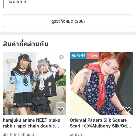
▾ Sterling silver or pure Bronze jewelry takes a long time to make
ฉันมีโอกาส .
by hand after placing an order. If the product is out of stock, it will
take a long time to complete. You can confirm with the designer
ดูรีวิวทั้งหมด (288)
before placing the order.
▾ The computer display may have color difference. If you have any
สินค้าที่คล้ายกัน
doubts about the color, please contact the designer.
จัดส่งฟรี
-45%
♥ Product bonus ♥
▾ Fashion and exquisite packaging boxes and small paper bags
▾ Chain storage bag
▾ Advanced Nano Silver Wipe
♥ Origin♥
Taiwanese handmade creative production
harajuku anime NEET otaku
Oriental Pattern Silk Square
rabbit lapel chain double
Scarf 100%Mulberry Silk/Ode
breasted sailor top JJ2540
to the Yi Tribe–Courage
Jill Punk Studio
odeva