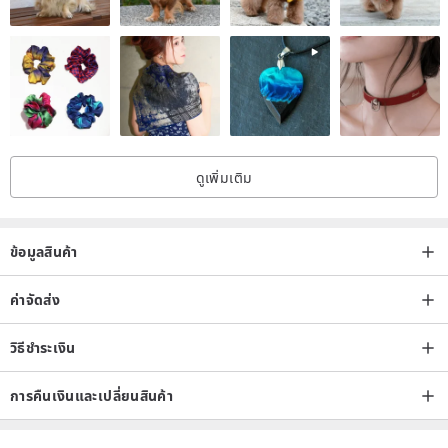
♥ Material ♥
Bronze material
♥ Size measurement method♥
ดูเพิ่มเติม
♥ How to use and maintain♥
ข้อมูลสินค้า
▾ The accessories designed by Maple Design are electroless
plated, all of which are made of natural materials. After wearing,
ค่าจัดส่ง
they will be slightly oxidized with the weather, temperature and
sweat, and will turn into a darker bronze color. Pure copper jewelry,
วิธีชำระเงิน
do not use perfume directly. spray.
การคืนเงินและเปลี่ยนสินค้า
▾ Hair dyes, chlorine in swimming pools, sulfur in hot springs, and
the corrosiveness of seawater salts will permanently discolor silver,