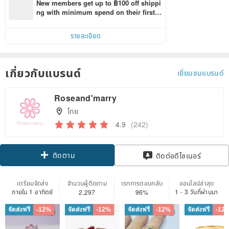
New members get up to ฿100 off shippi
ng with minimum spend on their first P
inkoi app order within 7 days!
รายละเอียด
เกี่ยวกับแบรนด์
เยี่ยมชมแบรนด์
Roseand'marry
ไทย
4.9
(242)
ติดตาม
ติดต่อดีไซเนอร์
เตรียมจัดส่ง
จำนวนผู้ติดตาม
เรทการตอบกลับ
ออนไลน์ล่าสุด
ภายใน 1 อาทิตย์
1 - 3 วันที่ผ่านมา
2,297
96%
จัดส่งฟรี
-12%
จัดส่งฟรี
-12%
จัดส่งฟรี
-12%
จัดส่งฟรี
-12