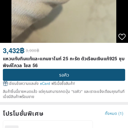
3,432฿
3,900฿
แหวนทับทิมแท้และแทนซาไนท์ 25 กะรัต ตัวเรือนเงินแท้925 ชุบ
พิงค์โกวล ไซส 56
รอคิว
เขียนข้อความและส่ง
eCard
ฟรีเมื่อซื้อสินค้า!
สินค้าชิ้นนี้ขายหมดแล้ว แต่คุณสามารถกดปุ่ม "รอคิว" และเราจะแจ้งเตือนคุณทันที
เมื่อมีสินค้าพร้อมขาย
โปรโมชั่นพิเศษ
ทั้งหมด (1)