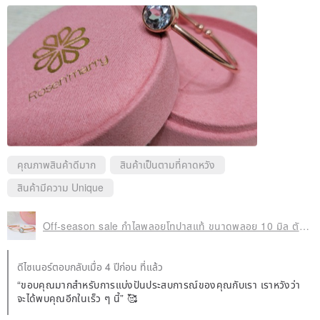
สร้อยข้อมือสวยมาก!!
บุษราคัมมีความมันเงามาก✨✨✨✨
ชอบมากค่ะ!!👍🥳
ขอบคุณสำหรับการทำงานที่ดีเช่นนี้!
คุณภาพสินค้าดีมาก
สินค้าเป็นตามที่คาดหวัง
สินค้ามีความ Unique
Off-season sale กำไลพลอยโทปาสแท้ ขนาดพลอย 10 มิล ตัวเรือนเงินแท้925ชุบพิงค์โกวล
ดีไซเนอร์ตอบกลับเมื่อ 4 ปีก่อน ที่แล้ว
“ขอบคุณมากสำหรับการแบ่งปันประสบการณ์ของคุณกับเรา เราหวังว่า
จะได้พบคุณอีกในเร็ว ๆ นี้” 🥰