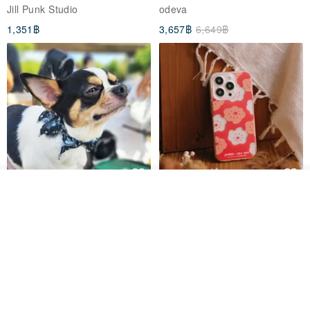
breasted sailor top JJ2540
to the Yi Tribe–Courage
Jill Punk Studio
odeva
1,351฿
3,657฿
6,649฿
วางในรถเข็น
Pet Scarf // firefly/Clown // Cat
【Pinkoi x SOU・SOU】Phone
ถูกใจ
View Shop
Scarf / Dog Scarf
Case/ Smile/ Red
KAKO.pet
Hereafter.studio
413฿
1,107฿