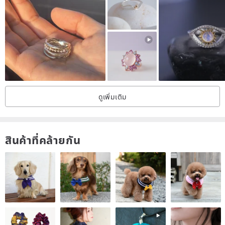
creates an elegant, classic silhouette,
presenting a gentle touch on your fingertips.
—Product Details—
Materials / 925 Silver plated with White K, 925 Silver plated with
Rose Gold, Crystal Cubic Zirconia
Size / Band width approx. 0.13-0.3cm
ดูเพิ่มเติม
Ring Size / Taiwan International Size #7 - #12
—Packaging—
สินค้าที่คล้ายกัน