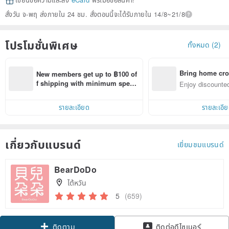
เขียนข้อความและส่ง
eCard
ฟรีเมื่อซื้อสินค้า!
สั่งวัน จ-พฤ ส่งภายใน 24 ชม. สั่งตอนนี้จะได้รับภายใน 14/8~21/8
โปรโมชั่นพิเศษ
ทั้งหมด (2)
Bring home cro
New members get up to ฿100 of
n with ease
f shipping with minimum spen
Enjoy discounted
d on their first Pinkoi app order 
ct cross-border 
within 7 days!
รายละเอียด
รายละเอี
เกี่ยวกับแบรนด์
เยี่ยมชมแบรนด์
BearDoDo
ไต้หวัน
5
(659)
Claim coupon
ติดต่อดีไซเนอร์