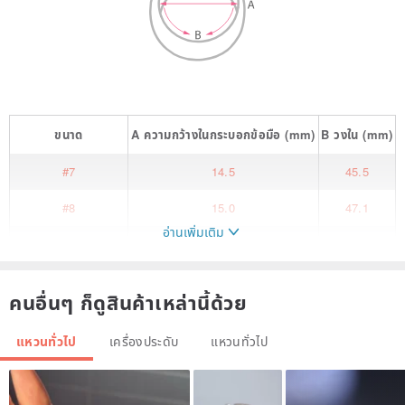
ขนาด
A
ความกว้างในกระบอกข้อมือ
(mm)
B
วงใน
(mm)
#7
14.5
45.5
#8
15.0
47.1
อ่านเพิ่มเติม
#9
15.5
48.6
#10
16.0
50.2
คนอื่นๆ ก็ดูสินค้าเหล่านี้ด้วย
#11
16.5
51.8
แหวนทั่วไป
เครื่องประดับ
แหวนทั่วไป
#12
17.0
53.4
The interplay of beaded curves and minimalist lines