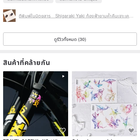
ตีพิมพ์ในนิตยสาร Shigaraki Yaki ท้องฟ้ายามค่ำคืนเจาะเครื่องปั้นดินเผา
ดูรีวิวทั้งหมด (30)
สินค้าที่คล้ายกัน