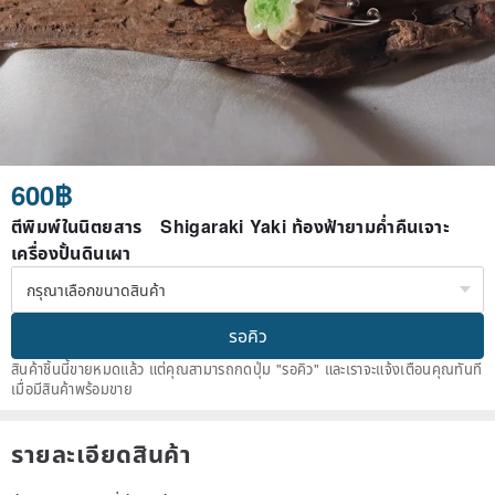
600฿
ตีพิมพ์ในนิตยสาร Shigaraki Yaki ท้องฟ้ายามค่ำคืนเจาะ
เครื่องปั้นดินเผา
รอคิว
สินค้าชิ้นนี้ขายหมดแล้ว แต่คุณสามารถกดปุ่ม "รอคิว" และเราจะแจ้งเตือนคุณทันที
เมื่อมีสินค้าพร้อมขาย
รายละเอียดสินค้า