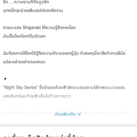
ลึก ... ความงามที่ดึงดูดลึก
มุกหนึ่งจุดช่วยเพิ่มเสน่ห์ของสีคราม
ภาชนะของ Shigaraki ให้ความรู้สึกของโลก
มันเป็นโชคโชคดีในตัวเอง
ฉันต้องการให้โลกได้รู้ถึงความดีงามของญี่ปุ่น ด้วยเหตุนี้เราจึงทำการฝีมือ
แต่ละอย่างอย่างรอบคอบ
▼
"Night Sky Series" ซึ่งจำลองท้องฟ้าสีครามสวยงามให้ภาพแวววาวของ
แสงจันทร์และท้องฟ้าเต็มไปด้วยดวงดาว
เฉดสีลึกลับที่ดูเหมือนสีครามและสีน้ำเงินขึ้นอยู่กับความสว่างและมุมของสีขาว
อ่านเพิ่มเติม
และสีครามซึ่งได้รับแรงบันดาลใจจากท้องฟ้าเต็มไปด้วยดวงดาวเป็นผลงานชิ้น
เอกดั้งเดิมที่เสร็จสมบูรณ์ในที่สุดหลังจากการทดลองและข้อผิดพลาด