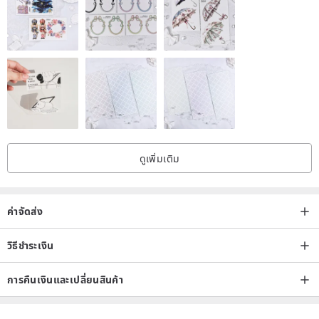
แฟชั่น, มีความสุข, เสน่ห์โชคดี, มรดกญี่ปุ่น, เตาเผาเก่าหกญี่ปุ่น, งานฝีมือแบบ
ดั้งเดิม, ญี่ปุ่น, นอร์ดิก, ญี่ปุ่นสมัยใหม่, เจาะแบบยุโรปที่ทันสมัย, งานฝีมือเซรา
มิก, เครื่องถ้วยชาม Shigaraki, ต่างหู, ผู้ใหญ่น่ารัก วันเกิด
ร้านขายเครื่องประดับของ Shigaraki "Fortunal" เป็นร้านที่มอบความสุขและ
รอยยิ้ม
อินแกรม: fortunal_official
ดูเพิ่มเติม
ค่าจัดส่ง
วิธีชำระเงิน
การคืนเงินและเปลี่ยนสินค้า