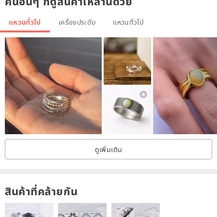
คนอื่นๆ ก็ดูสินค้าเหล่านี้ด้วย
บรรยากาศของอินดิโก้สงบและเครื่องปั้นดินเผาดินสามารถนำมาใช้โดยไม่คำนึง
แหวนทั่วไป
เครื่องประดับ
แหวนทั่วไป
ถึงฤดูกาลหรือสถานที่ดังนั้นจึงสามารถใช้งานได้เป็นเวลานาน
▼วัสดุ
ร่างกาย: เครื่องปั้นดินเผา (Shigarakiyaki)
ฮาร์ดแวร์: ชุบทอง ฯลฯ
▼กรุณาเลือกอุปกรณ์โลหะ
1, ถ้าคุณไม่ได้ระบุเราจะส่งคนนี้
2 ด้วยการจับเพื่อป้องกันไม่ให้ลง
ดูเพิ่มเติม
3 การสนับสนุนการแพ้โลหะ
4, ผ่าตัดสแตนเลส 316L
5, คลิปบนต่างหูสนับสนุนการแพ้โลหะ
สินค้าที่คล้ายกัน
6, สกรูกลับต่างหู
7, คลิปต่างหู