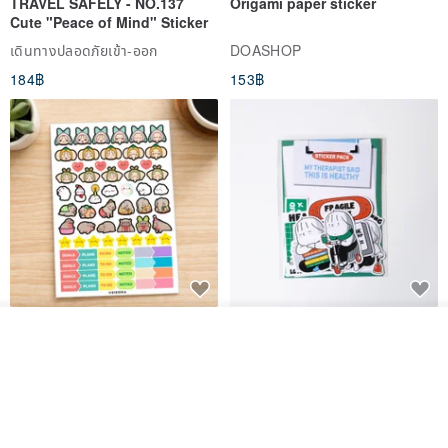
TRAVEL SAFELY - NO.137
Origami paper sticker
Cute "Peace of Mind" Sticker
เดินทางปลอดภัยเข้า-ออก
DOASHOP
184฿
153฿
สติกเกอร์ | เอลล่าโน๊ต
เซ็ตสติกเกอร์ MY THERAPIST
รอคิว
SAID THIS IS HEALTHY
View Shop
SISIDEA
ease around
60฿
280฿