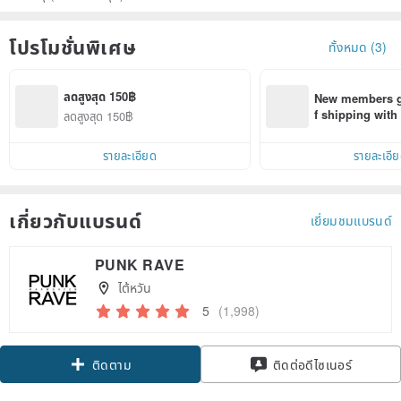
โปรโมชั่นพิเศษ
ทั้งหมด (3)
ลดสูงสุด 150฿
New members ge
f shipping wit
ลดสูงสุด 150฿
d on their first
within 7 days!
รายละเอียด
รายละเอี
เกี่ยวกับแบรนด์
เยี่ยมชมแบรนด์
PUNK RAVE
ไต้หวัน
5
(1,998)
Claim coupon
ติดต่อดีไซเนอร์
ติดตาม