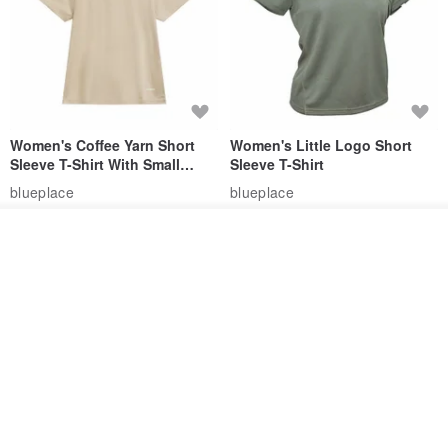
Women's Coffee Yarn Short
Women's Little Logo Short
Sleeve T-Shirt With Small
Sleeve T-Shirt
Logo Description – Coffee y
blueplace
blueplace
615฿
615฿
วางในรถเข็น
-25%
ถูกใจ
View Shop