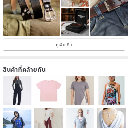
↟ Original Design Adhering to a consistent spirit, solely to let the
soul's beauty blossom more fully. From theme conception, fabric
selection, pattern making, to photography, all are products of our
team's multiple discussions. Each piece is tempered by time; every
detail carries immense heartfelt thought. We dare to explore all
possibilities, and welcome any suggestions via message. ↟
Garment Sizing If the size chart displayed on the product page is in
**English**, it indicates that the item is **European/American
ดูเพิ่มเติม
sizing**, which runs **one size larger** than standard sizing. ※ All
items in the 〈Ash Series〉 are European/American sizes; 〈Daily
Series〉 items may vary.
https://live.staticflickr.com/65535/51810572787_8c0bdb2826_b.jpg
↟ Size Selection The last image on the page also contains
สินค้าที่คล้ายกัน
information on the garment's fit and fabric characteristics. Please
refer to the methods provided in the **Size Measurement Guide**
for measurement: (*Note: Waist circumference is the measurement
of the **narrowest** part of your waist all the way around,
approximately at the height of your elbow above the navel.) (*Note:
Measure with the tape pulled taut, but without digging into your
flesh.) **▼▼ Size Measurement Guide ▼▼**
https://live.staticflickr.com/65535/50509171867_7328e37571_b.jpg
https://live.staticflickr.com/65535/51141415767_54d6b510e7_h.jpg