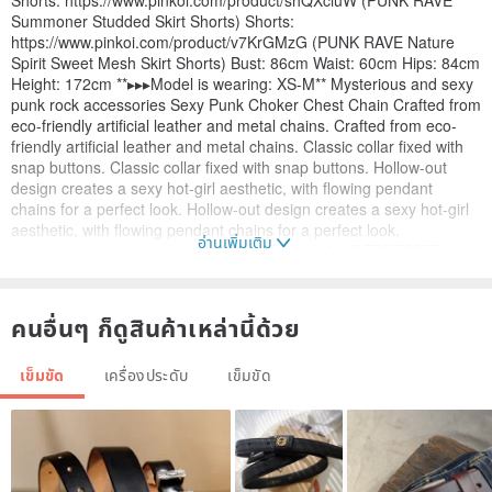
Summoner Studded Skirt Shorts) Shorts:
https://www.pinkoi.com/product/v7KrGMzG (PUNK RAVE Nature
Spirit Sweet Mesh Skirt Shorts) Bust: 86cm Waist: 60cm Hips: 84cm
Height: 172cm **▸▸▸Model is wearing: XS-M** Mysterious and sexy
punk rock accessories Sexy Punk Choker Chest Chain Crafted from
eco-friendly artificial leather and metal chains. Crafted from eco-
friendly artificial leather and metal chains. Classic collar fixed with
snap buttons. Classic collar fixed with snap buttons. Hollow-out
design creates a sexy hot-girl aesthetic, with flowing pendant
chains for a perfect look. Hollow-out design creates a sexy hot-girl
aesthetic, with flowing pendant chains for a perfect look.
อ่านเพิ่มเติม
.......................................... ↟ Pagan Fashion No DEPRESSED
Never SLAVISH Through the ritual of clothing, we awaken and
discover the witch beneath the city's undercurrents. PUNK RAVE
intertwines classical Gothic romanticism with the resilient spirit of
คนอื่นๆ ก็ดูสินค้าเหล่านี้ด้วย
rebellious punk, blending them with contemporary symbolic
backdrops to design distinctively individualistic pagan fashion. We
เข็มขัด
เครื่องประดับ
เข็มขัด
aspire to ignite actions and expressions through aesthetic rituals,
unearthing the pagans with mysterious souls. "I believe that one's
attitude and stance need to be expressed. Dressing style is one
way to do it. Not suppressing yourself, not blindly following the
crowd – this is the PUNK RAVE attitude!" – Design Director Joey
https://live.staticflickr.com/65535/51144199630_95685019ec_b.jpg