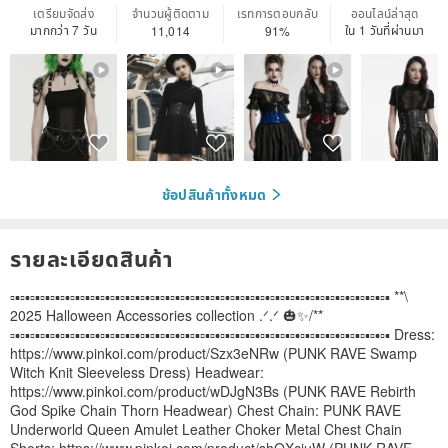
เตรียมจัดส่ง
จำนวนผู้ติดตาม
เรทการตอบกลับ
ออนไลน์ล่าสุด
มากกว่า 7 วัน
ใน 1 วันที่ผ่านมา
11,014
91%
ช้อปสินค้าทั้งหมด
รายละเอียดสินค้า
▫▪▫▪▫▪▫▪▫▪▫▪▫▪▫▪▫▪▫▪▫▪▫▪▫▪▫▪▫▪▫▪▫▪▫▪▫▪▫▪▫▪▫▪▫▪▫▪▫▪▫▪▫▪▫▪▫▪▫▪▫▪▫▪▫▪▫▪▫▪▫▪▫▪▫▪ **\
2025 Halloween Accessories collection .ᐟ.ᐟ 🎃✨/**
▫▪▫▪▫▪▫▪▫▪▫▪▫▪▫▪▫▪▫▪▫▪▫▪▫▪▫▪▫▪▫▪▫▪▫▪▫▪▫▪▫▪▫▪▫▪▫▪▫▪▫▪▫▪▫▪▫▪▫▪▫▪▫▪▫▪▫▪▫▪▫▪▫▪▫▪ Dress:
https://www.pinkoi.com/product/Szx3eNRw (PUNK RAVE Swamp
Witch Knit Sleeveless Dress) Headwear:
https://www.pinkoi.com/product/wDJgN3Bs (PUNK RAVE Rebirth
God Spike Chain Thorn Headwear) Chest Chain: PUNK RAVE
Underworld Queen Amulet Leather Choker Metal Chest Chain
Shorts: https://www.pinkoi.com/product/shQXciuW (PUNK RAVE