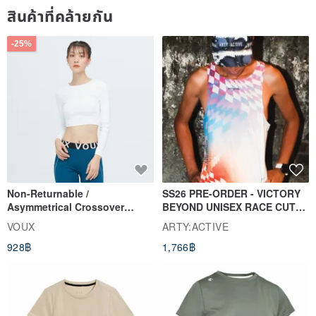
สินค้าที่คล้ายกัน
-25%
Non-Returnable /
SS26 PRE-ORDER - VICTORY
Asymmetrical Crossover
BEYOND UNISEX RACE CUT
Cropped Sweat-Wicking Top
TANK
VOUX
ARTY:ACTIVE
(Women's) - Perpetual Day
928฿
1,766฿
White