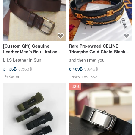
[Custom Gift] Genuine
Rare Pre-owned CELINE
Leather Men's Belt | Italian
Triomphe Gold Chain Black
Allevare Leather | Matte Hand-
and Gold Waist Chain Belt
L.I.S Leather In Sun
and then i met you
Dyed Coffee | Father's Day
Size 75
3,136฿
3,563฿
8,489฿
9,646฿
สั่งทำพิเศษ
Pinkoi Exclusive
-12%