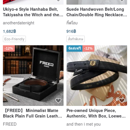
Ukiyo-e Style Hanhaba Belt,
Suede Handwoven Belt/Long
Takiyasha the Witch and the
Chain/Double Ring Necklace-
Skeleton Spectre
Customized
anotherdatenight
กิ๊ฟโฮม
1,682฿
916฿
Eco-Friendly
สั่งทำพิเศษ
-12%
จัดส่งฟรี
-12%
【FREED】 Minimalist Matte
Pre-owned Unique Piece,
Black Plain Full Grain Leather
Authentic, With Box, Loewe
Automatic Belt Leather Gift for
Black Lizard Calfskin Vintage
FREED
and then i met you
Boyfriend
Belt