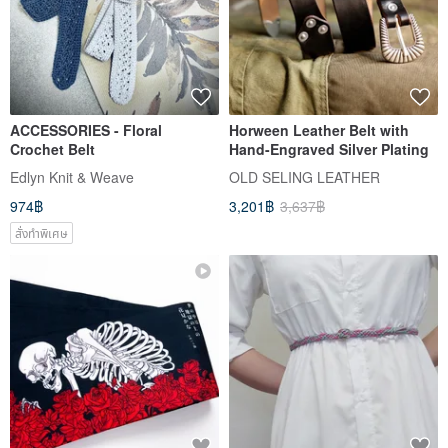
ACCESSORIES - Floral
Horween Leather Belt with
Crochet Belt
Hand-Engraved Silver Plating
Edlyn Knit & Weave
OLD SELING LEATHER
974฿
3,201฿
3,637฿
สั่งทำพิเศษ