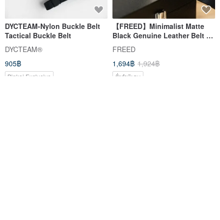
DYCTEAM-Nylon Buckle Belt
【FREED】Minimalist Matte
Tactical Buckle Belt
Black Genuine Leather Belt -
Father's Day Gift
DYCTEAM®
FREED
905฿
1,694฿
1,924฿
Pinkoi Exclusive
สั่งทำพิเศษ
จัดส่งฟรี
Shinto Kōkoku Divination
XND BELT CHAIN 01
Board - Taiwanese Style, I
Ching, Rice Grain Divination -