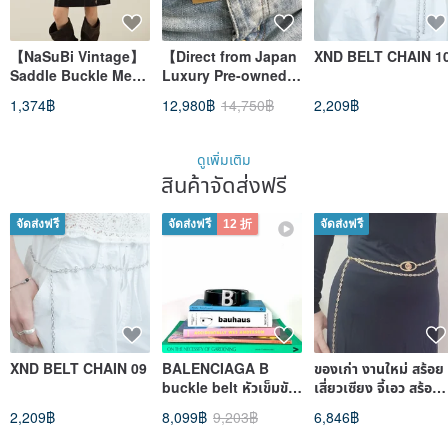
【NaSuBi Vintage】
【Direct from Japan
XND BELT CHAIN 1
Saddle Buckle Metal
Luxury Pre-owned
Chain Vintage Belt
Bag】 Yves Saint
1,374฿
12,980฿
14,750฿
2,209฿
Laurent Belt Black
YSL Leather Vintage
jjfxnv
ดูเพิ่มเติม
สินค้าจัดส่งฟรี
จัดส่งฟรี
จัดส่งฟรี
12 折
จัดส่งฟรี
XND BELT CHAIN 09
BALENCIAGA B
ของเก่า งานใหม่ สร้อย
buckle belt หัวเข็มขัด
เสี่ยวเซียง จี้เอว สร้อย
สีเงิน สายหนังสีดำ
สองสวม ทำใหม่
2,209฿
8,099฿
9,203฿
6,846฿
สินค้ามือสองสภาพดี