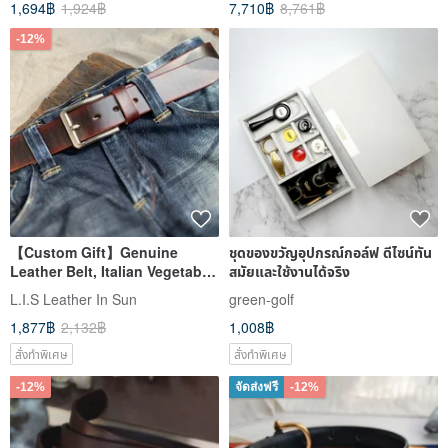
1,694฿
1,924฿
7,710฿
8,761฿
-12%
【Custom Gift】Genuine
ชุดของขวัญอุปกรณ์กอล์ฟ ดีไซน์ทัน
Leather Belt, Italian Vegetable-
สมัยและใช้งานได้จริง
Tanned Leather, Handmade, 2
L.I.S Leather In Sun
green-golf
Colors, Father's Day Gift
1,877฿
2,132฿
1,008฿
สั่งทำพิเศษ
สั่งทำพิเศษ
-12%
จัดส่งฟรี
-12%