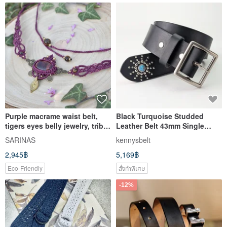
Purple macrame waist belt,
Black Turquoise Studded
tigers eyes belly jewelry, tribal
Leather Belt 43mm Single
body jewelry
Flash Handmade Japan
SARINAS
kennysbelt
2,945฿
5,169฿
Eco-Friendly
สั่งทำพิเศษ
-12%