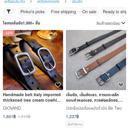
เครื่องประดับ
เครื่องตกแต่ง
เข็มขัด
Pinkoi's picks
Free shipping
On sale
Ready to ship
สินค้ายอดนิยม
ไอเทม
เข็มขัด
1,000+ ชิ้น
-12%
Handmade belt Italy imported
เข็มขัด, เข็มขัดเอว, การแกะสลัก
thickened tree cream cowhide
แบบกำหนดเอง, การฟอยล์ทอง,
pure steel buckle head
34mm
GIOVAND
เวิร์กช็อปเครื่องหนังทำมือ Be Two
warranty for 20 years
1,601฿
1,819฿
1,237฿
สั่งทำพิเศษ