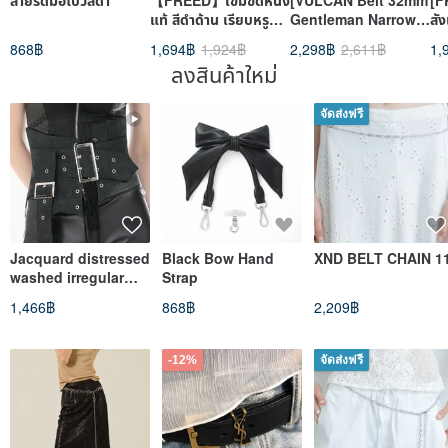
สายรัดมือโบว์สีดำ
【FREED】เข็มขัดหนัง
[VULCAN Belt 32mm
[F
แท้ สีดำด้าน เรียบหรู
Gentleman Narrow
สัง
อัตโนมัติ ของขวัญแฟน
Belt] อานม้าหนัง
หัว
868฿
1,694฿
1,924฿
2,298฿
2,611฿
1,
Walpier หลากสี
เล
ลงสินค้าใหม่
ขว
จัดส่งฟรี
Jacquard distressed
Black Bow Hand
XND BELT CHAIN 1
washed irregular
Strap
lace-up waist belt,
1,466฿
868฿
2,209฿
punk style, DARK IN
LOVE, CW116
-12%
จัดส่งฟรี