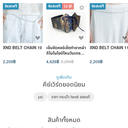
จัดส่งฟรี
จัดส่งฟรี
12 折
จัดส่งฟรี
XND BELT CHAIN 10
เข็มขัดคอร์เซ็ตทำจากผ้า
XND BELT CHAIN 1
กิโมโนโอบิไหมวินเทจ
ดีไซน์เฉพาะตัว ผลิตด้วย
2,209฿
4,626฿
5,256฿
2,209฿
มือในญี่ปุ่น ขนาด S–M
ดูเพิ่มเติม
คีย์เวิร์ดยอดนิยม
ysl
ราคา กระเป๋า fendi ของแท้
สินค้าทั้งหมด