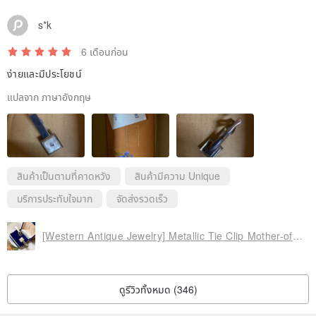
traces of time to some extent. It shows more connotation and rarity.
s*k
Please consider not to examine them with the strict standards of
6 เดือนก่อน
brand-new products. I hope you can discover the stories behind
ง่ายและมีประโยชน์
them through old pieces of jewelry, revealing Elegance and
radiance in the prime of life.
แปลจาก ภาษาอังกฤษ
➤ All product pictures are taken in kind. Due to computer screen
color difference, shooting light and other factors, the photos will be
slightly different from the real thing. Please check the details of the
สินค้าเป็นตามที่คาดหวัง
สินค้ามีความ Unique
photos and product information before placing an order, thank you!
บริการประทับใจมาก
จัดส่งรวดเร็ว
➤Confirm the details of the photo in detail. If the item sent in the
[Western Antique Jewelry] Metallic Tie Clip Mother-of-Pearl Rhine Diamond Men's Jewelry Tie
past is damaged to the point that it cannot be worn, you can submit
a return. If it is different from what you imagined, the reason for the
ดูรีวิวทั้งหมด (346)
return/fee is the reason of size, color difference, etc., and it is not
damaged due to the delivery process, etc.