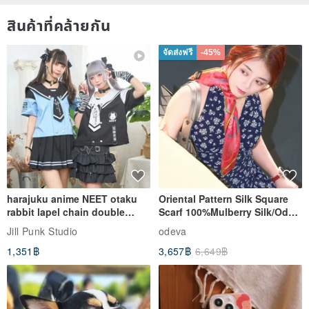
problem, no refunds are possible.
สินค้าที่คล้ายกัน
➤Maintenance of antique jewelry:
จัดส่งฟรี
-45%
♞ Try to avoid contact with perfume and cosmetics, and take it off
when taking a bath; if in contact, you can wipe it to avoid residual
damage to the metal surface.
♞ If you don't wear it for a long time, you can put it in a zipper bag
to avoid long-term contact with air.
harajuku anime NEET otaku
Oriental Pattern Silk Square
rabbit lapel chain double
Scarf 100%Mulberry Silk/Ode
breasted sailor top JJ2540
to the Yi Tribe–Courage
Jill Punk Studio
odeva
1,351฿
3,657฿
6,649฿