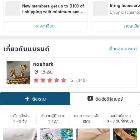
Bring home cro
New members get up to ฿100 of
n with ease
f shipping with minimum spen
Enjoy discounted
d on their first Pinkoi app order 
ct cross-border 
within 7 days!
รายละเอียด
รายละเอี
เกี่ยวกับแบรนด์
เยี่ยมชมแบรนด์
noahark
ไต้หวัน
5
(346)
Claim coupon
ติดต่อดีไซเนอร์
ติดตาม
เตรียมจัดส่ง
จำนวนผู้ติดตาม
เรทการตอบกลับ
ออนไลน์ล่าสุด
1 - 3 วัน
3 - 7 วันที่ผ่านมา
1,437
85%