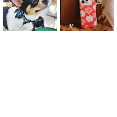
ดูสินค้าอื่นๆ ของดีไซเนอร์
Pet Scarf // firefly/Clown // Cat
【Pinkoi x SOU・SOU】Phone
View Shop
Scarf / Dog Scarf
Case/ Smile/ Red
KAKO.pet
Hereafter.studio
413฿
1,107฿