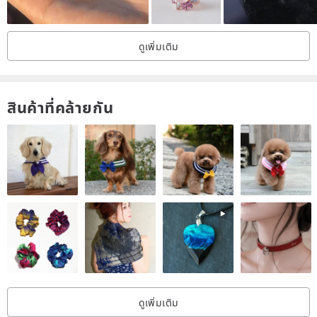
➤Let you know the beauty of antique jewelry, not only durable but
also not easy to fade!
ดูเพิ่มเติม
➤Commodity Description
สินค้าที่คล้ายกัน
★Era: about 1970's
★ Commodity source: USA
★Size: The ring diameter is about 2.4 (cm) /
Diameter about 1.73 (cm) / about 12.5 size (international ring size)
★ Material: k gold alloy + rhinestone
(KGF, the abbreviation of gold filled, is also known as K injection
gold, or K gold package.
It uses pure K gold to cover the surface of the entire alloy bottom
ดูเพิ่มเติม
tire with high-pressure technology.