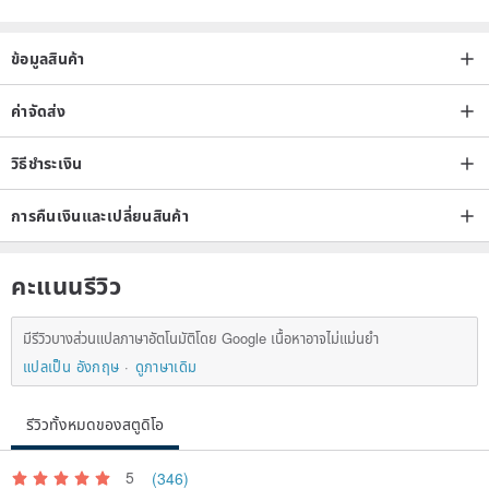
The outer layer of K gold has strong hardness and high wear
resistance.
ข้อมูลสินค้า
Its thickness and tightness are another level that cannot be
ค่าจัดส่ง
imagined by gold plating.
Used to match high-end semi- Gemstone are even more
วิธีชำระเงิน
complementary. )
การคืนเงินและเปลี่ยนสินค้า
Most of the western antique ornaments in our collection are from
คะแนนรีวิว
the 1930s to the 1980s!
Antique ornaments are no longer produced, and their number will
มีรีวิวบางส่วนแปลภาษาอัตโนมัติโดย Google เนื้อหาอาจไม่แม่นยำ
only decrease day by day, and one less will be sold.
แปลเป็น อังกฤษ
ดูภาษาเดิม
Because of its rarity, it can show its uniqueness.
รีวิวทั้งหมดของสตูดิโอ
"Little Reminder"
5
(346)
➤ Antiques and old pieces are not new products, and there will be