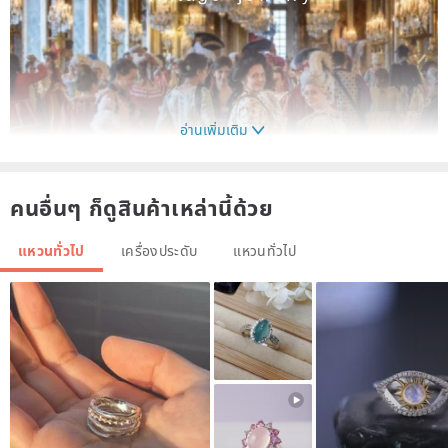
อ่านเพิ่มเติม
คนอื่นๆ ก็ดูสินค้าเหล่านี้ด้วย
We all complete the following safety SOP
แหวนทั่วไป
เครื่องประดับ
แหวนทั่วไป
1. Strengthen the cleaning of personnel during the stocking process
2. Daily control and measurement of personnel body temperature
3. Pay attention to protective measures during the shipping process
Please rest assured to buy, thank you!