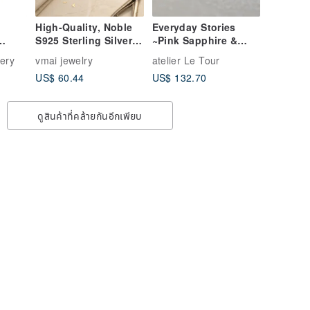
High-Quality, Noble
Everyday Stories
S925 Sterling Silver
~Pink Sapphire &
y -
Plated with 18K Gold,
Pink Spinel~ Back to
ery
vmai jewelry
atelier Le Tour
d
Inlaid with Created
Back
US$ 60.44
US$ 132.70
Ruby Ring
ดูสินค้าที่คล้ายกันอีกเพียบ