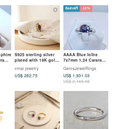
จัดส่งฟรี
-10%
phire
S925 sterling silver
AAAA Blue Iolite
ts
plated with 18K gold
7x7mm 1.24 Carats
llow
and set with natural
Cushion Cut set in
vmai jewelry
GemsJewelRings
18ct)
rubies ring
14K white gold ring
US$ 282.75
US$ 1,931.03
0426 M
US$ 2,145.58