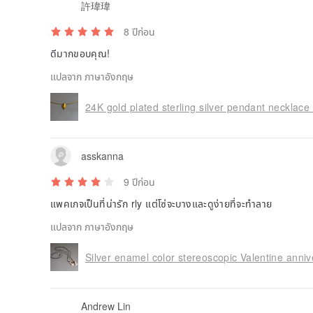
許瑋瑋
【size】
8 ปีก่อน
Customized according to your size, please refer to
below your desired size (the default US code)
ดีมากขอบคุณ!
[Origin]
แปลจาก ภาษาอังกฤษ
Greece
[Production]
Each completely handmade by the designer, allow ma
finished product may be different
asskanna
9 ปีก่อน
แพคเกจเป็นที่น่ารัก rly แต่โซ่จะบางและดูง่ายที่จะทำลาย
แปลจาก ภาษาอังกฤษ
Andrew Lin