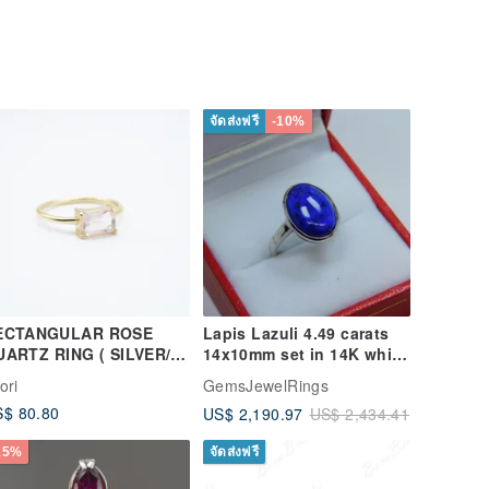
จัดส่งฟรี
-10%
ECTANGULAR ROSE
Lapis Lazuli 4.49 carats
UARTZ RING ( SILVER/
14x10mm set in 14K white
OSE GOLD/ 18K GOLD )
gold ring 1706
ori
GemsJewelRings
$ 80.80
US$ 2,190.97
US$ 2,434.41
15%
จัดส่งฟรี