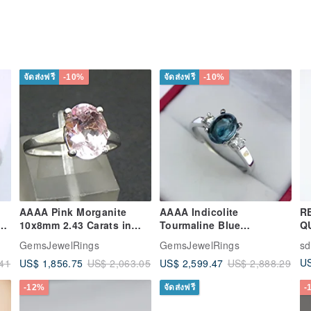
จัดส่งฟรี
-10%
จัดส่งฟรี
-10%
AAAA Pink Morganite
AAAA Indicolite
R
K
10x8mm 2.43 Carats in
Tourmaline Blue
Q
14K White gold
cabochon 8x6mm 1.32
R
GemsJewelRings
GemsJewelRings
sd
engagement ring
Carats with 18 cts of
US
US$ 1,856.75
US$ 2,599.47
41
US$ 2,063.05
US$ 2,888.29
Diamon
-12%
จัดส่งฟรี
-