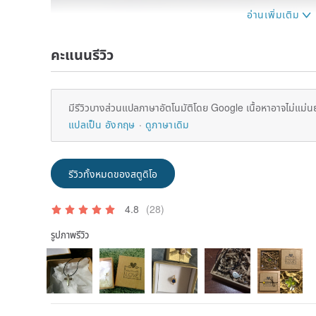
คะแนนรีวิว
มีรีวิวบางส่วนแปลภาษาอัตโนมัติโดย Google เนื้อหาอาจไม่แม่น
แปลเป็น อังกฤษ
ดูภาษาเดิม
รีวิวทั้งหมดของสตูดิโอ
4.8
(28)
[Material]
รูปภาพรีวิว
Silver ring body inlaid black diamonds
Customizable choose your favorite kind of gem, peri
Ruby / Pink Sapphire / citrine ......
Silver / 22K gold plated / gold-plated black and white