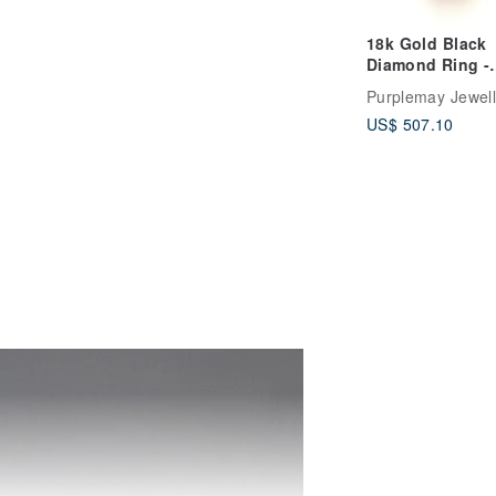
18k Gold Black
Diamond Ring -
Custom Jeweller
Purplemay Jewell
Vintage Diamon
US$ 507.10
Ring R054