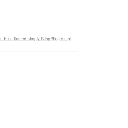
[] 925 sterling silver blue enamel ring opening can be adjusted simply BlingBling simple and elegant atmosphere we braved the sky red, yellow, blue optional R015 | | Greece Original handmade jewelry This and That
)