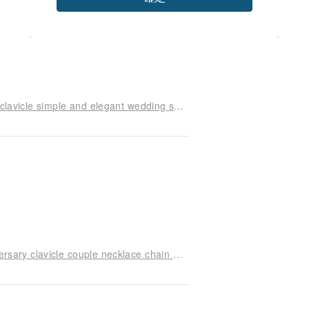
 the methods of measurement and Notes
24K gold plated sterling silver pendant necklace clavicle simple and elegant wedding stubborn leaves creative handmade gift N036 | Greek handmade jewelry This and That
nual signs, and pictures of each
Silver enamel color stereoscopic Valentine anniversary clavicle couple necklace chain of love two couples love confession birthday anniversary gift R001 | Greek original handmade jewelry This and That