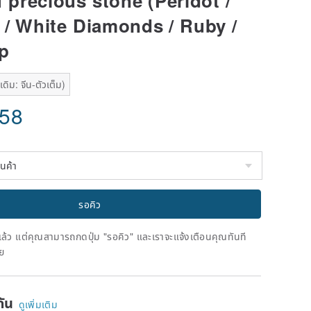
f precious stone (Peridot /
 / White Diamonds / Ruby /
p
ดิม: จีน-ตัวเต็ม)
.58
รอคิว
ดแล้ว แต่คุณสามารถกดปุ่ม "รอคิว" และเราจะแจ้งเตือนคุณทันที
าย
ยกัน
ดูเพิ่มเติม