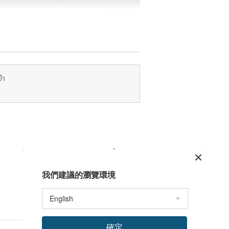
ยำ
ดูรีวิวทั้งหมด
我們建議的瀏覽環境
dot / Sapphire / White Diamonds /
 in three colors
確定