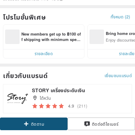
โปรโมชั่นพิเศษ
ทั้งหมด (2)
Bring home cro
New members get up to ฿100 of
n with ease
f shipping with minimum spen
Enjoy discounted
d on their first Pinkoi app order 
ct cross-border 
within 7 days!
รายละเอียด
รายละเอี
เกี่ยวกับแบรนด์
เยี่ยมชมแบรนด์
STORY เครื่องประดับเงิน
ไต้หวัน
4.9
(211)
Claim coupon
ติดต่อดีไซเนอร์
ติดตาม