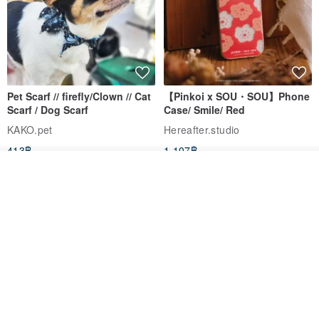
Pet Scarf // firefly/Clown // Cat
【Pinkoi x SOU・SOU】Phone
Scarf / Dog Scarf
Case/ Smile/ Red
KAKO.pet
Hereafter.studio
413฿
1,107฿
วางในรถเข็น
ถูกใจ
View Shop