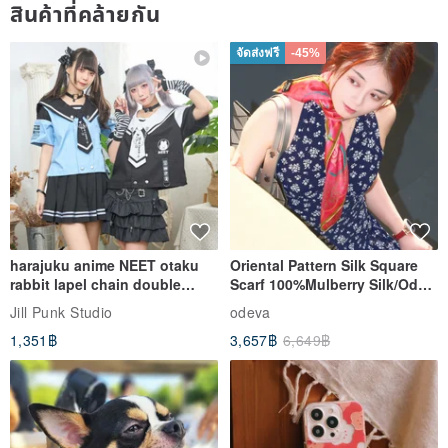
สินค้าที่คล้ายกัน
จัดส่งฟรี
-45%
harajuku anime NEET otaku
Oriental Pattern Silk Square
rabbit lapel chain double
Scarf 100%Mulberry Silk/Ode
breasted sailor top JJ2540
to the Yi Tribe–Courage
Jill Punk Studio
odeva
1,351฿
3,657฿
6,649฿