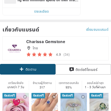
inkoi app order within 7 days!
รายละเอียด
เกี่ยวกับแบรนด์
เยี่ยมชมแบรนด์
Charissa Gemstone
ไทย
4.9
(34)
ติดตาม
ติดต่อดีไซเนอร์
เตรียมจัดส่ง
จำนวนผู้ติดตาม
เรทการตอบกลับ
ออนไลน์ล่าสุด
มากกว่า 7 วัน
1 - 3 วันที่ผ่านมา
317
93%
จัดส่งฟรี
จัดส่งฟรี
จัดส่งฟรี
จัดส่งฟรี