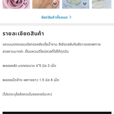
ช้อปสินค้าทั้งหมด
รายละเอียดสินค้า
แหวนมรกตแซมเบียทรงหลังเบี้ยน้ำงาม สีเขียวสลับกับสีขาวของเพทาย
สวยงามมากค่ะ เป็นแหวนดีไซน์สวยที่ใส่ได้ทุกวัน
พลอยหลัก มรกตขนาด 4*5 มิล 3 เม็ด
พลอยเม็ดข้าง เพทายขาว 1.5 มิล 8 เม็ด
(โปรดระบุไซส์แหวนในออเดอร์นะคะ)