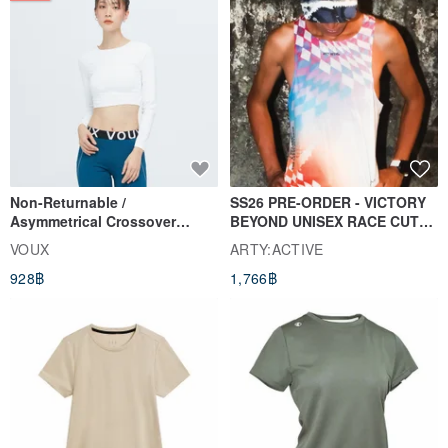
Non-Returnable /
SS26 PRE-ORDER - VICTORY
Asymmetrical Crossover
BEYOND UNISEX RACE CUT
Cropped Sweat-Wicking Top
TANK
VOUX
ARTY:ACTIVE
(Women's) - Perpetual Day
928฿
1,766฿
White