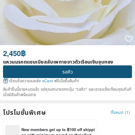
2,450฿
แหวนมรกตแซมเบียสลับเพทายขาวตัวเรือนเงินชุบทอง
รอคิว
เขียนข้อความและส่ง
eCard
ฟรีเมื่อซื้อสินค้า!
สินค้าชิ้นนี้ขายหมดแล้ว แต่คุณสามารถกดปุ่ม "รอคิว" และเราจะแจ้งเตือนคุณทันที
เมื่อมีสินค้าพร้อมขาย
โปรโมชั่นพิเศษ
ทั้งหมด (1)
New members get up to ฿100 off shippi
ng with minimum spend on their first P