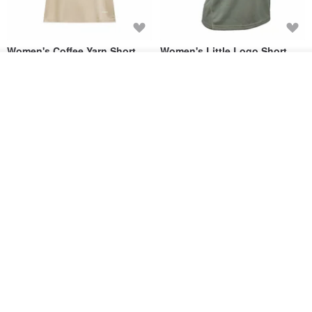
Women's Coffee Yarn Short
Women's Little Logo Short
Sleeve T-Shirt With Small
Sleeve T-Shirt
รอคิว
Logo Description – Coffee y
blueplace
blueplace
ถูกใจ
View Shop
615฿
615฿
-25%
Father's Day Gift / Final Sale /
SS26 PRE-ORDER - RADICAL
Moisture-Wicking Jacquard
SPEED UNISEX RACE CUT
Trim Top (Men) - Marigold
TANK
VOUX
ARTY:ACTIVE