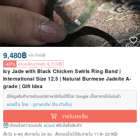
9,480฿
15,799฿
-40%
ประหยัดมากสุด 6,319฿
Icy Jade with Black Chicken Swirls Ring Band |
International Size 12.5 | Natural Burmese Jadeite A-
grade | Gift Idea
มีข้อมูลสินค้าบางส่วนแปลภาษาอัตโนมัติโดย Google เนื้อหาอาจไม่แม่นยำ
แปลเป็น ไทย
ดูภาษาเดิม (จีน-ตัวเต็ม)
วางในรถเข็น
เขียนข้อความและส่ง
eCard
ฟรีเมื่อซื้อสินค้า!
สั่งวัน จ-พฤ ส่งภายใน 24 ชม. สั่งตอนนี้จะได้รับภายใน 11/8~22/8