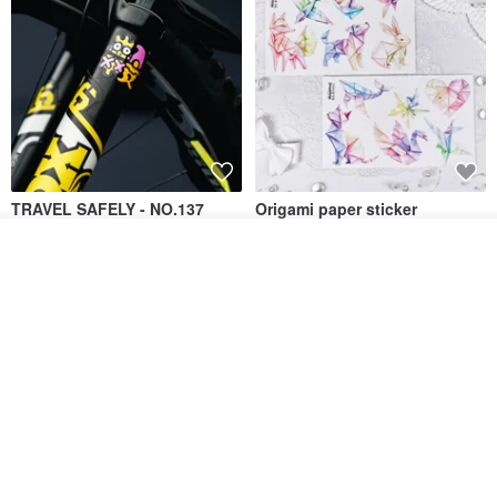
TRAVEL SAFELY - NO.137
Origami paper sticker
Cute "Peace of Mind" Sticker
วางในรถเข็น
เดินทางปลอดภัยเข้า-ออก
DOASHOP
ถูกใจ
View Shop
184฿
153฿