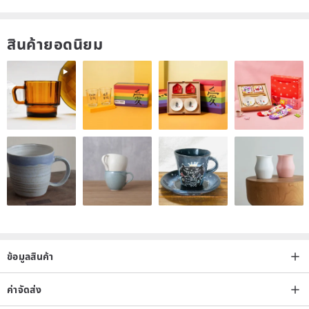
designated institution. The appraisal fee will be borne by the buyer.
Please message us for details.
สินค้ายอดนิยม
✦ Natural gemstones may contain inclusions, internal
characteristics, or minor flaws. However, each gemstone is a
unique creation of nature. Please only order if you can accept this.
✦ For returns, please ship the item back with its complete
packaging. The designer will take photos to document the item's
condition before shipping. Items that have been used, worn, or
damaged cannot be returned.
【Important Notes】
✦ All works are photographed in kind. Due to the environment,
lighting, and different display monitors, there may be color
ข้อมูลสินค้า
differences. Some photos may have slight color variations from the
actual product; please refer to the actual item.
ค่าจัดส่ง
✦ Before ordering, please read the product specifications and