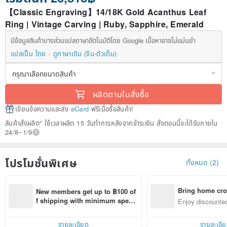
【Classic Engraving】14/18K Gold Acanthus Leaf
Ring | Vintage Carving | Ruby, Sapphire, Emerald
มีข้อมูลสินค้าบางส่วนแปลภาษาอัตโนมัติโดย Google เนื้อหาอาจไม่แม่นยำ
แปลเป็น ไทย
ดูภาษาเดิม (จีน-ตัวเต็ม)
ผลิตตามใบสั่งซื้อ
เขียนข้อความและส่ง
eCard
ฟรีเมื่อซื้อสินค้า!
สินค้าสั่งผลิต" ใช้เวลาผลิต 15 วันทำการหลังจากชำระเงิน สั่งตอนนี้จะได้รับภายใน
24/8~1/9
โปรโมชั่นพิเศษ
ทั้งหมด (2)
Bring home cro
New members get up to ฿100 of
n with ease
f shipping with minimum spen
Enjoy discounted
d on their first Pinkoi app order 
ct cross-border 
within 7 days!
รายละเอียด
รายละเอี