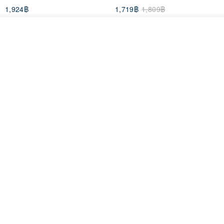
1,924฿
1,719฿
1,809฿
ผลิตตามใบสั่งซื้อ
ถูกใจ
View Shop
[Mùchūn Life] 240ml Shāmù
Mug - Little Snow
Tianmu Glaze Round Teapot
by Master Ye Minxiang
NATURE GLAZE สตูดิโอเซรามิก
goodday-ankeng
2,290฿
1,122฿