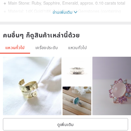
🔸 Main Stone: Ruby, Sapphire, Emerald, approx. 0.10 carats total
🔸 Material: 14K Gold/18K Gold, Natural Gemstones (containing
อ่านเพิ่มเติม
58.5%/75% pure gold)
🔸 Custom-made to order according to "International Ring Size"
คนอื่นๆ ก็ดูสินค้าเหล่านี้ด้วย
【Place of Manufacture】Made in Taiwan / Handmade
แหวนทั่วไป
เครื่องประดับ
แหวนทั่วไป
【Shopping Notice】Please read carefully before ordering.
✦ Some products are "in-stock" items. Orders placed and paid for
before 2 PM can be shipped on the same day.
✦ If not in stock, it requires "customization." Please message us to
inquire about the production time for custom orders.
✦ This design studio uses natural diamonds and gemstones. All
sold products will come with a small guarantee card.
✦ If the buyer requires a gemstone appraisal certificate from a
ดูเพิ่มเติม
third-party appraisal institution, we can assist in sending it to your