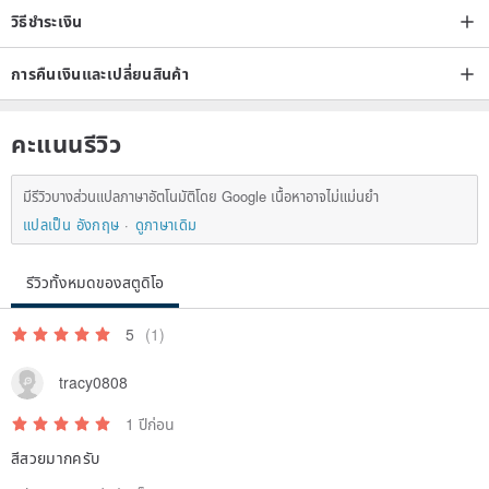
shopping notice carefully. If you need to adjust the size, please
วิธีชำระเงิน
contact us via message.
การคืนเงินและเปลี่ยนสินค้า
【Customization Service】
✦ We offer custom jewelry design services. Welcome to message
คะแนนรีวิว
us for details.
✦ We offer custom engraving services. English letters and numbers
มีรีวิวบางส่วนแปลภาษาอัตโนมัติโดย Google เนื้อหาอาจไม่แม่นยำ
up to 8 characters work best. Please be sure to note your
แปลเป็น อังกฤษ
ดูภาษาเดิม
engraving content when ordering, as it cannot be changed once
รีวิวทั้งหมดของสตูดิโอ
confirmed.
5
(1)
【After-Sales Service】
✦ Enjoy a preferential ring resizing service, limited to ±2 sizes
tracy0808
within the international standard. Additional fees may apply for
1 ปีก่อน
sizes beyond this range. Resizing takes approximately 3 business
สีสวยมากครับ
days (some items cannot be resized; please message us for