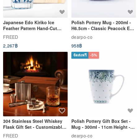
✦ Develop good wearing habits. After removing your jewelry, if you
wish to clean or maintain it, wash it with clean water or water with a
small amount of neutral detergent, using a soft brush. After
Japanese Edo Kiriko Ice
Polish Pottery Mug - 200ml -
Feather Pattern Hand-Cut
H6.5cm - Classic Peacock Eye
washing, gently wipe with a soft cotton cloth and let it air dry on a
Whisky Glass - Blue Engraved
& Dragonfly
FREED
dearpo-co
soft cloth.
Gift for Dad
2,267฿
958฿
จัดส่งฟรี
-5%
304 Stainless Steel Whiskey
Polish Pottery Gift Box Set -
Flask Gift Set - Customizable
Mug - 300ml - 11cm Height -
Engraving - Father's Day Gift
Fern Pattern
FREED
dearpo-co