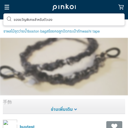
ของขวัญพิเศษสำหรับตัวเอง
ชาผลไม้
ชุดว่ายน้ำ
boston bag
สร้อยคอลูกปัด
กระเป๋าถัก
washi tape
手飾
手飾
1,456
0
11 ปี
ก่อนตกแต่ง
buytest