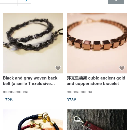
Black and gray woven back
拜克里德斯 cubic ancient gold
belt (a smile T exclusive
and copper stone bracelet
accessory)
monnamonna
monnamonna
172฿
378฿