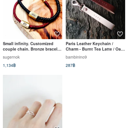
Small infinity. Customized
Paris Leather Keychain /
couple chain. Bronze bracelet
Charm - Burnt Tea Latte / Oak
/ bracelet / lettering
White
sugernok
bambinino9
1,134฿
287฿