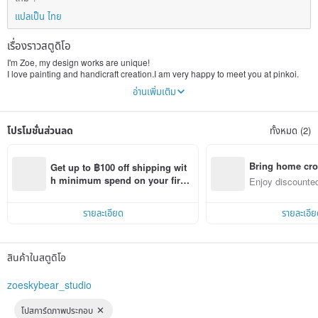
แปลเป็น ไทย
เรื่องราวสตูดิโอ
I'm Zoe, my design works are unique!
I love painting and handicraft creation.I am very happy to meet you at pinkoi.
Every product in the zoeskybear is 100% attentive wish you guys will like it !
อ่านเพิ่มเติม
โปรโมชั่นส่วนลด
ทั้งหมด (2)
Bring home cro
Get up to ฿100 off shipping wit
n with ease
h minimum spend on your first 
Enjoy discounted
Pinkoi app order within 7 days!
ct cross-border 
รายละเอียด
รายละเอีย
สินค้าในสตูดิโอ
zoeskybear_studio
โปสการ์ดภาพประกอบ