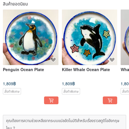
สินค้ายอดนิยม
Penguin Ocean Plate
Killer Whale Ocean Plate
Whal
1,809฿
1,809฿
1,8
สั่งทำพิเศษ
สั่งทำพิเศษ
สั่ง
คุณต้องการความช่วยเหลือจากระบบแปลอัตโนมัติสำหรับเรื่องราวสตูดิโออังกฤษ
ไหม ?