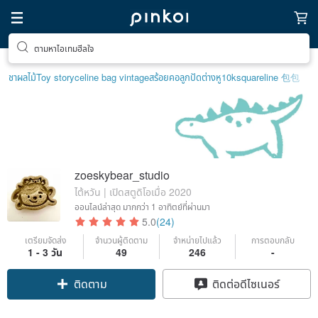
ตามหาไอเทมฮีลใจ
ชาผลไม้
Toy story
celine bag vintage
สร้อยคอลูกปัด
ต่างหู10k
squareline 包包
zoeskybear_studio
ไต้หวัน | เปิดสตูดิโอเมื่อ 2020
ออนไลน์ล่าสุด
มากกว่า 1 อาทิตย์ที่ผ่านมา
5.0
(24)
เตรียมจัดส่ง
จำนวนผู้ติดตาม
จำหน่ายไปแล้ว
การตอบกลับ
1 - 3 วัน
49
246
-
ติดตาม
ติดต่อดีไซเนอร์