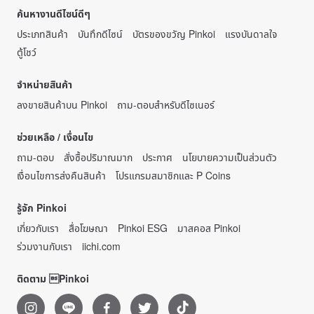
ค้นหางานดีไซน์ดีๆ
ประเภทสินค้า
บันทึกดีไซน์
บัตรของขวัญ Pinkoi
แรงบันดาลใจ
ตู้โชว์
จำหน่ายสินค้า
ลงขายสินค้าบน Pinkoi
ถาม-ตอบสำหรับดีไซเนอร์
ช่วยเหลือ / เงื่อนไข
ถาม-ตอบ
สั่งซื้อปริมาณมาก
ประกาศ
นโยบายความเป็นส่วนตัว
เงื่อนไขการส่งคืนสินค้า
โปรแกรมสมาชิกและ P Coins
รู้จัก Pinkoi
เกี่ยวกับเรา
สื่อโฆษณา
Pinkoi ESG
มาสคอส Pinkoi
ร่วมงานกับเรา
iichi.com
ติดตาม Pinkoi