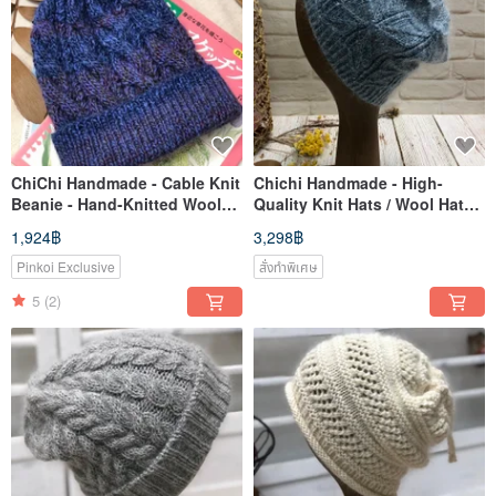
ChiChi Handmade - Cable Knit
Chichi Handmade - High-
Beanie - Hand-Knitted Wool
Quality Knit Hats / Wool Hats /
Hat
Hand-Knitted
1,924฿
3,298฿
Pinkoi Exclusive
สั่งทำพิเศษ
5
(2)