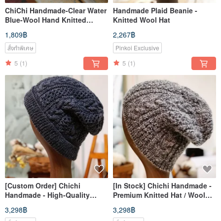
ChiChi Handmade-Clear Water
Handmade Plaid Beanie -
Blue-Wool Hand Knitted
Knitted Wool Hat
Gloves
1,809฿
2,267฿
สั่งทำพิเศษ
Pinkoi Exclusive
5
(1)
5
(1)
[Custom Order] Chichi
[In Stock] Chichi Handmade -
Handmade - High-Quality
Premium Knitted Hat / Wool
Knitted Hat / Wool Hat / Hand-
Hat / Handcrafted
3,298฿
3,298฿
Woven