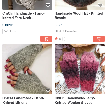
ChiChi Handmade - Hand-
Handmade Wool Hat - Knitted
knitted Yarn Neck
Beanie
Warmer/Scarf
3,069฿
3,069฿
สั่งทำพิเศษ
Pinkoi Exclusive
5
(1)
Chichi Handmade - Hand-
ChiChi Handmade-Berry-
Knitted Mittens
Knitted Woolen Gloves