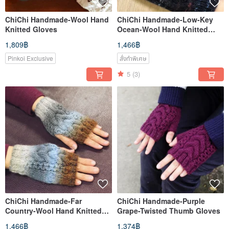
ChiChi Handmade-Wool Hand
ChiChi Handmade-Low-Key
Knitted Gloves
Ocean-Wool Hand Knitted
Gloves
1,809฿
1,466฿
Pinkoi Exclusive
สั่งทำพิเศษ
5
(3)
ChiChi Handmade-Far
ChiChi Handmade-Purple
Country-Wool Hand Knitted
Grape-Twisted Thumb Gloves
Gloves
1,466฿
1,374฿