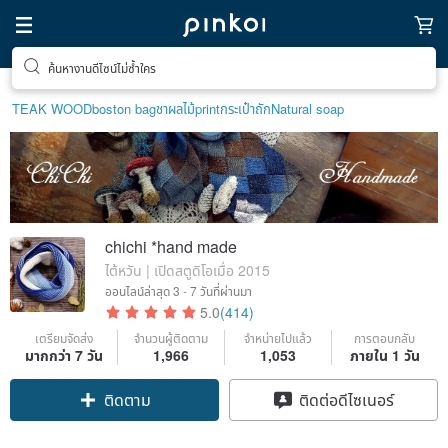
ของขวัญพิเศษสำหรับตัวเอง
TEAK WOOD
boston bag
ชาผลไม้
print
กระเป๋าถัก
Natural soap
chichi *hand made
ไต้หวัน | เปิดสตูดิโอเมื่อ 2015
ออนไลน์ล่าสุด
3 - 7 วันที่ผ่านมา
5.0
(414)
เตรียมจัดส่ง
จำนวนผู้ติดตาม
จำหน่ายไปแล้ว
การตอบกลับ
มากกว่า 7 วัน
1,966
1,053
ภายใน 1 วัน
Claim coupon
ติดต่อดีไซเนอร์
ติดตาม