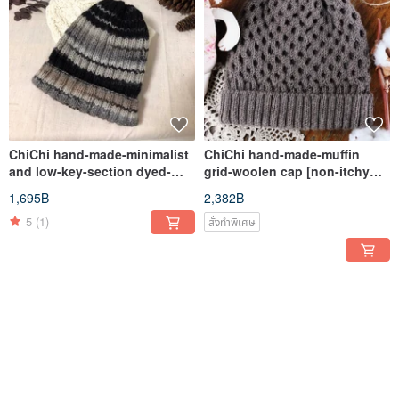
ChiChi hand-made-minimalist
ChiChi hand-made-muffin
and low-key-section dyed-
grid-woolen cap [non-itchy
woolen cap
series]
1,695฿
2,382฿
5
(1)
สั่งทำพิเศษ