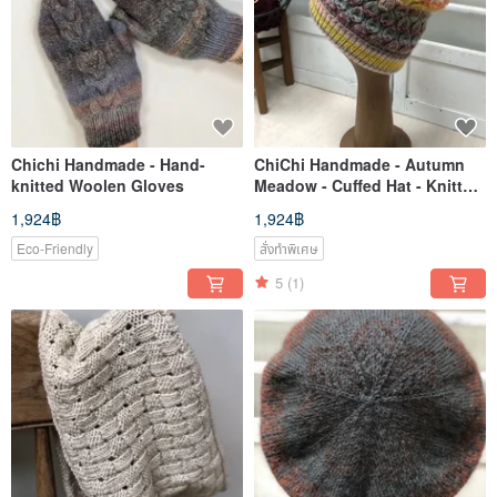
Chichi Handmade - Hand-
ChiChi Handmade - Autumn
knitted Woolen Gloves
Meadow - Cuffed Hat - Knitted
Wool Hat
1,924฿
1,924฿
Eco-Friendly
สั่งทำพิเศษ
5
(1)