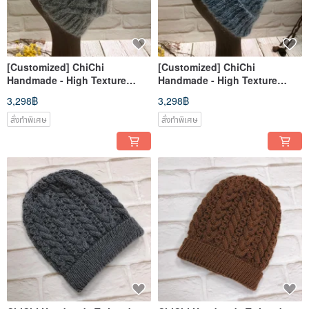
[Customized] ChiChi
[Customized] ChiChi
Handmade - High Texture
Handmade - High Texture
Wool Knitting Cap/Wool
Wool Knitting Cap/Wool
3,298฿
3,298฿
Cap/Hand Knitting
Cap/Hand Knitting
สั่งทำพิเศษ
สั่งทำพิเศษ