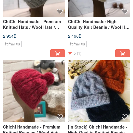
ChiChi Handmade - Premium
ChiChi Handmade: High-
Knitted Hats / Wool Hats /
Quality Knit Beanie / Wool Hat
Handwoven
/ Hand-Knitted
2,954฿
2,496฿
สั่งทำพิเศษ
สั่งทำพิเศษ
5
(1)
Chichi Handmade - Premium
[In Stock] Chichi Handmade -
Knitted Beanies / Wool Hats /
High-Quality Knitted Beanie /