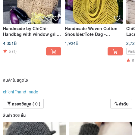
Handmade by ChiChi-
Handmade Woven Cotton
Chi
Handbag with window grille
Shoulder/Tote Bag -
Lac
memories-Natural color-
Mustard Yellow - For Work /
Nec
4,351฿
1,924฿
2,7
Vegetable tanned leather
Commute / Light Travel /
and leather handle-Outing
Birthday Gift
5
(1)
Pink
5
สินค้าในสตูดิโอ
chichi *hand made
กรองข้อมูล ( 0 )
ลำดับ
สินค้า 306 ชิ้น