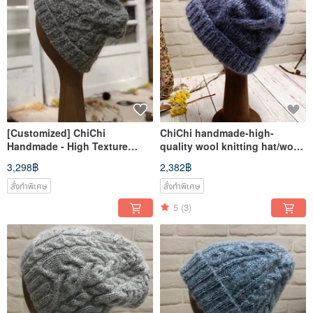
[Customized] ChiChi
ChiChi handmade-high-
Handmade - High Texture
quality wool knitting hat/wool
Wool Knitting Cap/Wool
hat/hand-knitted
3,298฿
2,382฿
Cap/Hand Knitting
สั่งทำพิเศษ
สั่งทำพิเศษ
5
(3)