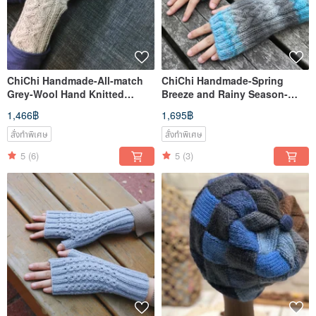
ChiChi Handmade-All-match
ChiChi Handmade-Spring
Grey-Wool Hand Knitted
Breeze and Rainy Season-
Gloves [Non-prickly Series]
Wool Hand Knitted Gloves
1,466฿
1,695฿
สั่งทำพิเศษ
สั่งทำพิเศษ
5
(6)
5
(3)