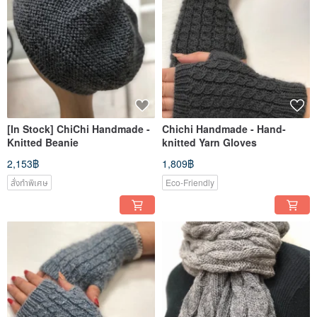
[In Stock] ChiChi Handmade -
Chichi Handmade - Hand-
Knitted Beanie
knitted Yarn Gloves
2,153฿
1,809฿
สั่งทำพิเศษ
Eco-Friendly