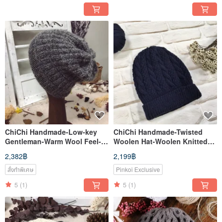
ChiChi Handmade-Low-key
ChiChi Handmade-Twisted
Gentleman-Warm Wool Feel-
Woolen Hat-Woolen Knitted
Woolen Hat
Woolen Hat [Non-prickly
2,382฿
2,199฿
Series]
สั่งทำพิเศษ
Pinkoi Exclusive
5
(1)
5
(1)