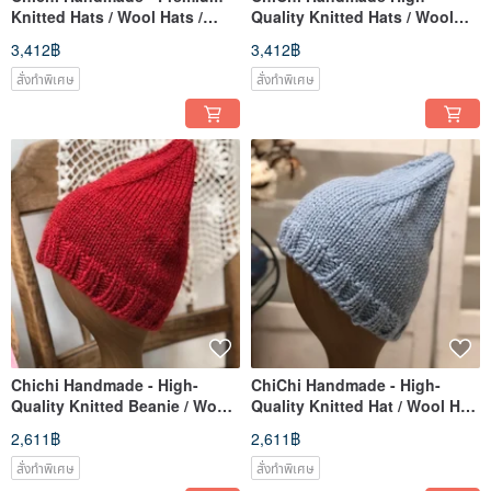
Knitted Hats / Wool Hats /
Quality Knitted Hats / Wool
Hand-Knitted
Beanies / Handcrafted
3,412฿
3,412฿
สั่งทำพิเศษ
สั่งทำพิเศษ
Chichi Handmade - High-
ChiChi Handmade - High-
Quality Knitted Beanie / Wool
Quality Knitted Hat / Wool Hat
Hat / Hand-Knit [Non-Itchy
/ Hand-knitted 【Non-Itchy
2,611฿
2,611฿
Series]
Collection】
สั่งทำพิเศษ
สั่งทำพิเศษ