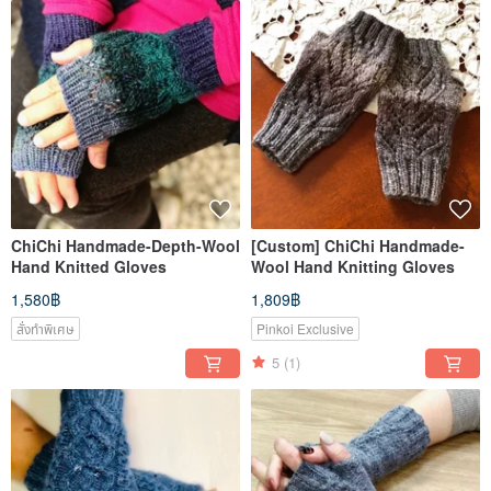
ChiChi Handmade-Depth-Wool
[Custom] ChiChi Handmade-
Hand Knitted Gloves
Wool Hand Knitting Gloves
1,580฿
1,809฿
สั่งทำพิเศษ
Pinkoi Exclusive
5
(1)