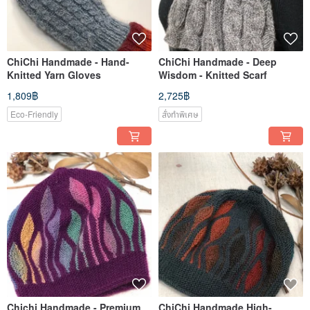
ChiChi Handmade - Hand-
ChiChi Handmade - Deep
Knitted Yarn Gloves
Wisdom - Knitted Scarf
1,809฿
2,725฿
Eco-Friendly
สั่งทำพิเศษ
Chichi Handmade - Premium
ChiChi Handmade High-