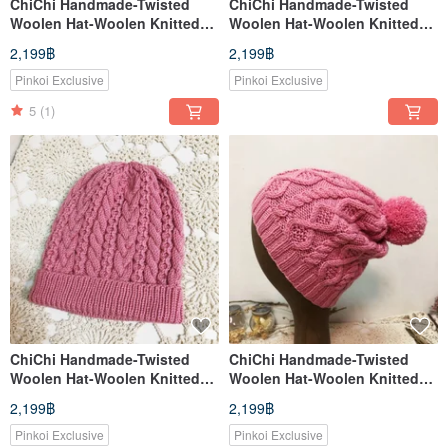
ChiChi Handmade-Twisted
ChiChi Handmade-Twisted
Woolen Hat-Woolen Knitted
Woolen Hat-Woolen Knitted
Woolen Hat [Non-prickly
Woolen Hat [Non-prickly
2,199฿
2,199฿
Series]
Series]
Pinkoi Exclusive
Pinkoi Exclusive
5
(1)
ChiChi Handmade-Twisted
ChiChi Handmade-Twisted
Woolen Hat-Woolen Knitted
Woolen Hat-Woolen Knitted
Woolen Hat [Non-prickly
Woolen Hat [Non-prickly
2,199฿
2,199฿
Series]
Series]
Pinkoi Exclusive
Pinkoi Exclusive