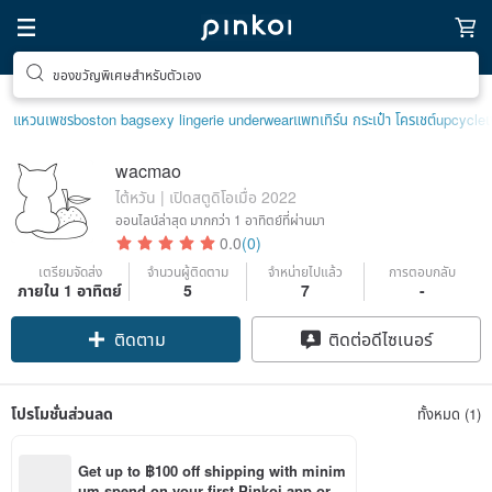
ของขวัญพิเศษสำหรับตัวเอง
แหวนเพชร
boston bag
sexy lingerie underwear
แพทเทิร์น กระเป๋า โครเชต์
upcycle
เ
wacmao
ไต้หวัน | เปิดสตูดิโอเมื่อ 2022
ออนไลน์ล่าสุด
มากกว่า 1 อาทิตย์ที่ผ่านมา
0.0
(0)
เตรียมจัดส่ง
จำนวนผู้ติดตาม
จำหน่ายไปแล้ว
การตอบกลับ
ภายใน 1 อาทิตย์
5
7
-
ติดตาม
ติดต่อดีไซเนอร์
โปรโมชั่นส่วนลด
ทั้งหมด (1)
Get up to ฿100 off shipping with minim
um spend on your first Pinkoi app orde