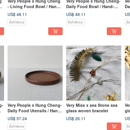
g
Very People x Hung Cheng
Very People x Hung Cheng-
Ve
d
- Living Food Bowl / Hand
Daily Food Bowl / Hand-
Da
Pulled Broken Porcelain
drawn Broken Porcelain
dr
US$ 48.11
US$ 48.11
US
Bowl
Bowl
Bo
สั่งทำพิเศษ
สั่งทำพิเศษ
สั
g-
Very People x Hung Cheng-
Very Miss x sea Stone sea
Ve
Daily Food Utensils / Hand-
glass woven bracelet
gl
pull Broken Porcelain
US$ 57.24
US$ 26.11
US
Plates
สั่งทำพิเศษ
สั