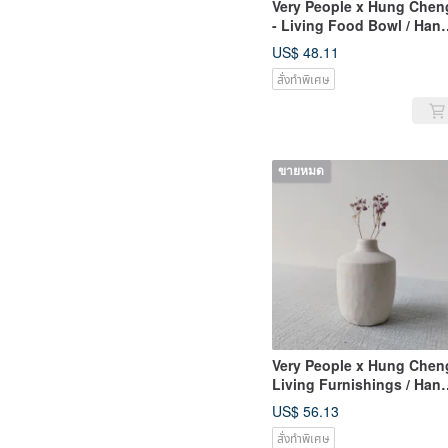
Very People x Hung Chen
- Living Food Bowl / Han
Pulled Broken Porcelain
US$ 48.11
Bowl
สั่งทำพิเศษ
ขายหมด
Very People x Hung Chen
Living Furnishings / Hand
drawn Broken Porcelain
US$ 56.13
Bottle
สั่งทำพิเศษ