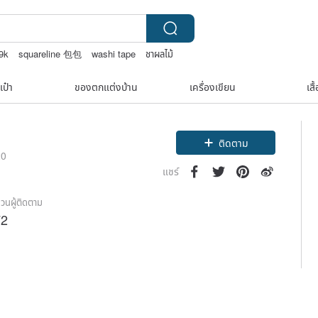
ะ9k
squareline 包包
washi tape
ชาผลไม้
เป๋า
ของตกแต่งบ้าน
เครื่องเขียน
เสื
ติดตาม
20
แชร์
วนผู้ติดตาม
72