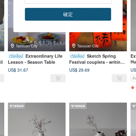
確定
Taoyuan City
Taoyuan City
Extraordinary Life
Sketch Spring
Ex
เวิร์คช็อป
เวิร์คช็อป
Hu
il
Lesson - Season Table
Festival couplets - writing
Fu
flash mob experience class
US$ 31.67
US$ 29.69
US
Br
สั
ขายหมด
ขายหมด
ข