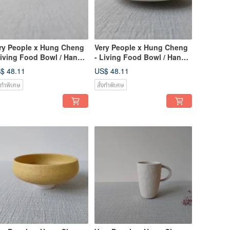
ry People x Hung Cheng
Very People x Hung Cheng
Living Food Bowl / Hand
- Living Food Bowl / Hand
lled Broken Porcelain
Pulled Broken Porcelain
$ 48.11
US$ 48.11
ate
Plate
่งทำพิเศษ
สั่งทำพิเศษ