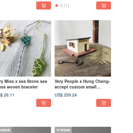
5
(1)
ry Miss x sea Stone sea
Very People x Hung Cheng-
ass woven bracelet
accept custom small
pottery room / lampshade,
$ 26.11
US$ 259.24
candle holder
ายหมด
ขายหมด