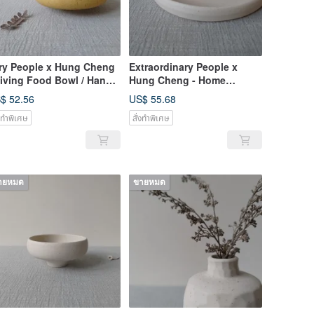
ry People x Hung Cheng
Extraordinary People x
Living Food Bowl / Hand
Hung Cheng - Home
lled Broken Porcelain
Furnishings / Hand Pulled
$ 52.56
US$ 55.68
wl
Broken Porcelain Plate
่งทำพิเศษ
สั่งทำพิเศษ
ายหมด
ขายหมด