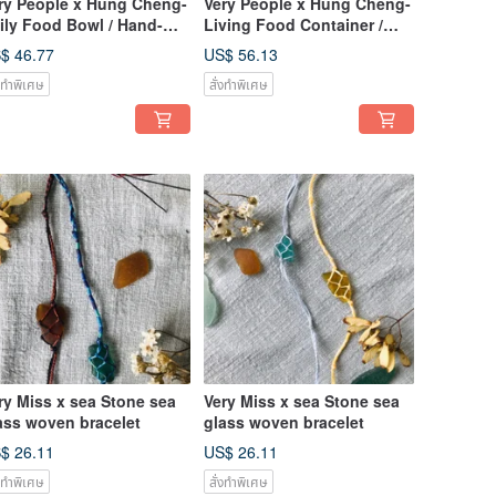
ry People x Hung Cheng-
Very People x Hung Cheng-
ily Food Bowl / Hand-
Living Food Container /
awn Broken Porcelain
Hand Pull Cup
$ 46.77
US$ 56.13
wl
่งทำพิเศษ
สั่งทำพิเศษ
ry Miss x sea Stone sea
Very Miss x sea Stone sea
ass woven bracelet
glass woven bracelet
$ 26.11
US$ 26.11
่งทำพิเศษ
สั่งทำพิเศษ