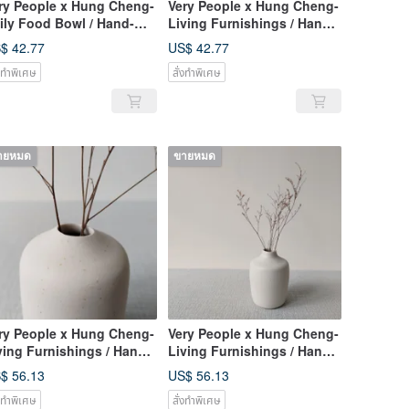
ry People x Hung Cheng-
Very People x Hung Cheng-
ily Food Bowl / Hand-
Living Furnishings / Hand-
awn Broken Porcelain
drawn Broken Porcelain
$ 42.77
US$ 42.77
wl
Bottle
่งทำพิเศษ
สั่งทำพิเศษ
ายหมด
ขายหมด
ry People x Hung Cheng-
Very People x Hung Cheng-
ving Furnishings / Hand-
Living Furnishings / Hand-
awn Broken Porcelain
drawn Broken Porcelain
$ 56.13
US$ 56.13
ttle
Bottle
่งทำพิเศษ
สั่งทำพิเศษ