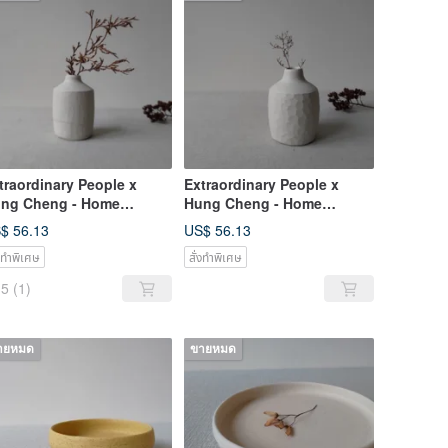
traordinary People x
Extraordinary People x
ng Cheng - Home
Hung Cheng - Home
rnishings / Hand Drawn
Furnishings / Hand Drawn
$ 56.13
US$ 56.13
oken Porcelain Vase
Broken Porcelain Vase
่งทำพิเศษ
สั่งทำพิเศษ
5
(1)
ายหมด
ขายหมด