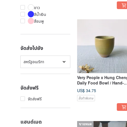
ขาว
สีน้ำเงิน
สึชมพู
จัดส่งไปยัง
สหรัฐอเมริกา
Very People x Hung Chen
Daily Food Bowl / Hand-
จัดส่งฟรี
drawn Broken Pottery Cu
US$ 34.75
สั่งทำพิเศษ
จัดส่งฟรี
แฮนด์เมด
ขายหมด