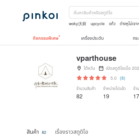
woky沃廚
upcycle
แก้ว
ต่างหูไม่เจา
celine bag vintage
กิจกรรมพิเศษ
เครื่องประดับ
กระ
vparthouse
ไต้หวัน
เปิดสตูดิโอเมื่อ 20
5.0
(8)
จำนวนสินค้า
จำหน่ายไปแล้ว
จำน
82
19
1
สินค้า
เรื่องราวสตูดิโอ
82