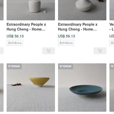
Extraordinary People x
Extraordinary People x
Ve
Hung Cheng - Home
Hung Cheng - Home
- 
n
Furnishings / Hand Drawn
Furnishings / Hand Drawn
Pu
US$ 56.13
US$ 56.13
US
Broken Porcelain Vase
Broken Porcelain Vase
Bo
สั่งทำพิเศษ
สั่งทำพิเศษ
สั
ขายหมด
ขายหมด
ข