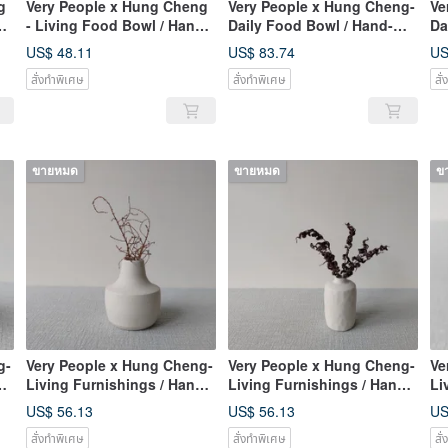
g
Very People x Hung Cheng
Very People x Hung Cheng-
Ve
d
- Living Food Bowl / Hand
Daily Food Bowl / Hand-
Da
Pulled Broken Porcelain
drawn Broken Porcelain
dr
US$ 48.11
US$ 83.74
US
Bowl
Plate
Bo
สั่งทำพิเศษ
สั่งทำพิเศษ
สั
ขายหมด
ขายหมด
ข
g-
Very People x Hung Cheng-
Very People x Hung Cheng-
Ve
-
Living Furnishings / Hand-
Living Furnishings / Hand-
Li
drawn Broken Porcelain
drawn Broken Porcelain
dr
US$ 56.13
US$ 56.13
US
Bottle
Bottle
Bo
สั่งทำพิเศษ
สั่งทำพิเศษ
สั