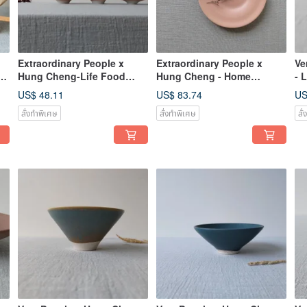
Extraordinary People x
Extraordinary People x
Ve
rst
Hung Cheng-Life Food
Hung Cheng - Home
- 
Bowl/Broken Porcelain
Furnishings / Hand Pulled
Pu
US$ 48.11
US$ 83.74
US
Bowl
Broken Porcelain Plate
Pl
สั่งทำพิเศษ
สั่งทำพิเศษ
สั