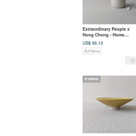
Extraordinary People x
Hung Cheng - Home
Furnishings / Hand Draw
US$ 56.13
Broken Porcelain Vase
สั่งทำพิเศษ
ขายหมด