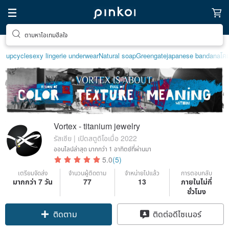
ตามหาไอเทมฮีลใจ
upcycle
sexy lingerie underwear
Natural soap
Greengate
japanese bandana
โค
Vortex - titanium jewelry
รัสเซีย | เปิดสตูดิโอเมื่อ 2022
ออนไลน์ล่าสุด
มากกว่า 1 อาทิตย์ที่ผ่านมา
5.0
(5)
เตรียมจัดส่ง
จำนวนผู้ติดตาม
จำหน่ายไปแล้ว
การตอบกลับ
มากกว่า 7 วัน
77
13
ภายในไม่กี่
ชั่วโมง
ติดตาม
ติดต่อดีไซเนอร์