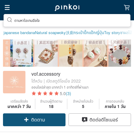
ตามหาไอเทมฮีลใจ
japanese bandana
Natural soap
woky沃廚
กระเป๋าปิ๊กแป๊กญี่ปุ่น
Toy story
ชาผลไม้
vof.accessory
ไต้หวัน | เปิดสตูดิโอเมื่อ 2022
ออนไลน์ล่าสุด
มากกว่า 1 อาทิตย์ที่ผ่านมา
5.0
(3)
เตรียมจัดส่ง
จำนวนผู้ติดตาม
จำหน่ายไปแล้ว
การตอบกลับ
มากกว่า 7 วัน
18
5
ภายใน 1 วัน
ติดตาม
ติดต่อดีไซเนอร์