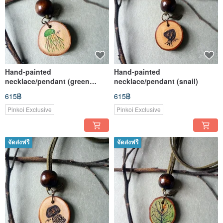
Hand-painted
Hand-painted
necklace/pendant (green
necklace/pendant (snail)
jellyfish)
615฿
615฿
Pinkoi Exclusive
Pinkoi Exclusive
จัดส่งฟรี
จัดส่งฟรี