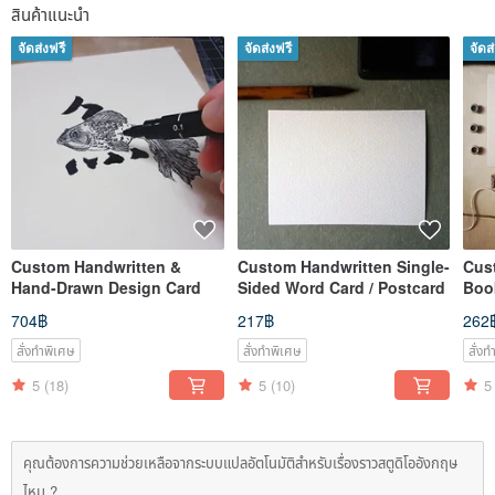
สินค้าแนะนำ
จัดส่งฟรี
จัดส่งฟรี
จัดส
Custom Handwritten &
Custom Handwritten Single-
Cus
Hand-Drawn Design Card
Sided Word Card / Postcard
Boo
Prot
704฿
217฿
262
สั่งทำพิเศษ
สั่งทำพิเศษ
สั่ง
5
(18)
5
(10)
5
คุณต้องการความช่วยเหลือจากระบบแปลอัตโนมัติสำหรับเรื่องราวสตูดิโออังกฤษ
ไหม ?