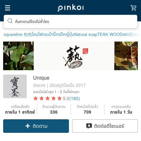
ค้นหางานดีไซน์ไม่ซ้ำใคร
squareline 包包
โคมไฟ
กระเป๋าปิ๊กแป๊กญี่ปุ่น
Natural soap
TEAK WOOD
เฟอร์นิเจอร์
Unique
ฮ่องกง | เปิดสตูดิโอเมื่อ 2017
ออนไลน์ล่าสุด
1 - 3 วันที่ผ่านมา
5.0
(180)
เตรียมจัดส่ง
จำนวนผู้ติดตาม
จำหน่ายไปแล้ว
การตอบกลับ
ภายใน 1 อาทิตย์
336
709
ภายใน 1 วัน
ติดตาม
ติดต่อดีไซเนอร์