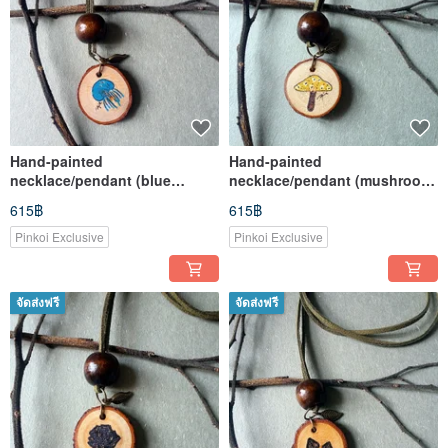
Hand-painted
Hand-painted
necklace/pendant (blue
necklace/pendant (mushroom-
jellyfish)
yellow)
615฿
615฿
Pinkoi Exclusive
Pinkoi Exclusive
จัดส่งฟรี
จัดส่งฟรี