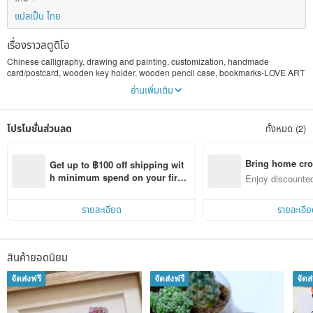
แปลเป็น ไทย
เรื่องราวสตูดิโอ
Chinese calligraphy, drawing and painting, customization, handmade
card/postcard, wooden key holder, wooden pencil case, bookmarks-LOVE ART
อ่านเพิ่มเติม
Hello, my name is April:) who loves art a lot. I have joined handmade markets
in Hong Kong since 2014. In 2014, I got an opportunity to participate the
campus’ mini sale activity where a place to start up my ‘handmade’ journey. At
โปรโมชั่นส่วนลด
ทั้งหมด (2)
that time, I mainly used pin pens to draw black and white animals and plants (I
love nature). I did not expect many people thinking my drawings and paintings
were computer graphics or prints, to introduce them they were my own hand-
drawn and hand-painted. Most of the people were surprised and they
Bring home cro
Get up to ฿100 off shipping wit
appreciated a lot. I felt delighted and satisfied.
n with ease
h minimum spend on your first 
Enjoy discounted
Pinkoi app order within 7 days!
ct cross-border 
Apart from drawings and paintings, I also love Chinese calligraphy and
Chinese paintings. I dare to create a new art form which combining the
รายละเอียด
รายละเอีย
Chinese calligraphy and drawings/paintings into a new ‘word’. Putting Chinese
traditional calligraphy into a modern contemporary art design.
ALL my products are handmade/handdrawn/handpainted/handwritten=Unique!
สินค้ายอดนิยม
I insist on NOT taking the products for printing, every pieces you get are
original!
จัดส่งฟรี
จัดส่งฟรี
จัดส