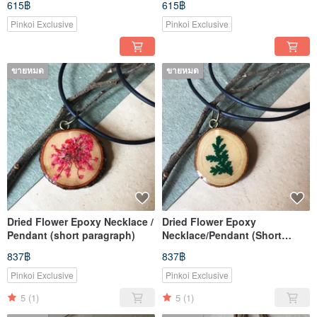
615฿
615฿
Pinkoi Exclusive
Pinkoi Exclusive
ขายหมด
ขายหมด
Dried Flower Epoxy Necklace /
Dried Flower Epoxy
Pendant (short paragraph)
Necklace/Pendant (Short
Style)
837฿
837฿
Pinkoi Exclusive
Pinkoi Exclusive
5
(1)
5
(1)