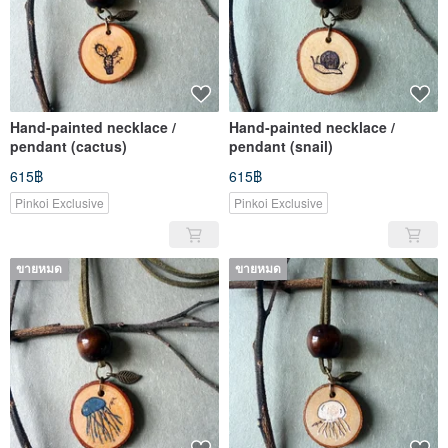
Hand-painted necklace /
Hand-painted necklace /
pendant (cactus)
pendant (snail)
615฿
615฿
Pinkoi Exclusive
Pinkoi Exclusive
ขายหมด
ขายหมด