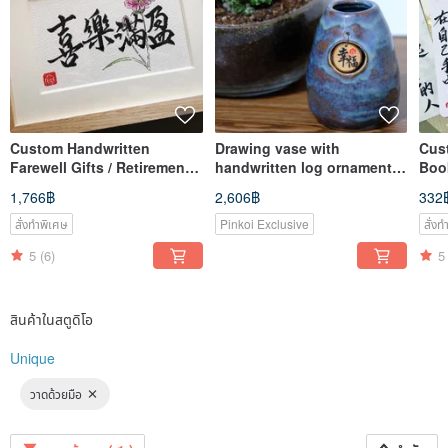
Custom Handwritten
Drawing vase with
Cus
Farewell Gifts / Retirement
handwritten log ornaments-
Boo
Gifts / Encouragement Gifts
happiness-unique
1,766฿
2,606฿
332
/ Keepsake Gifts
สั่งทำพิเศษ
Pinkoi Exclusive
สั่ง
5
(6)
5
สินค้าในสตูดิโอ
Unique
วาดด้วยมือ