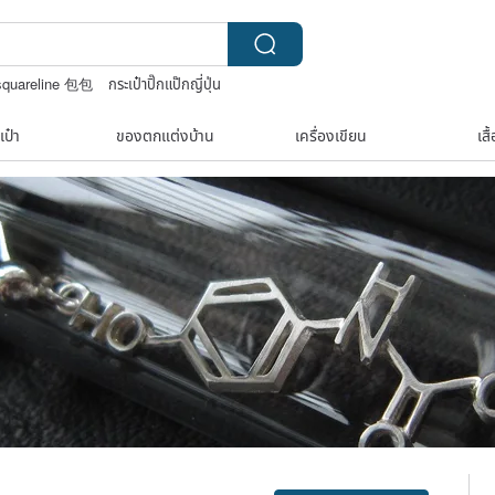
squareline 包包
กระเป๋าปิ๊กแป๊กญี่ปุ่น
japanese bandana
เป๋า
ของตกแต่งบ้าน
เครื่องเขียน
เสื