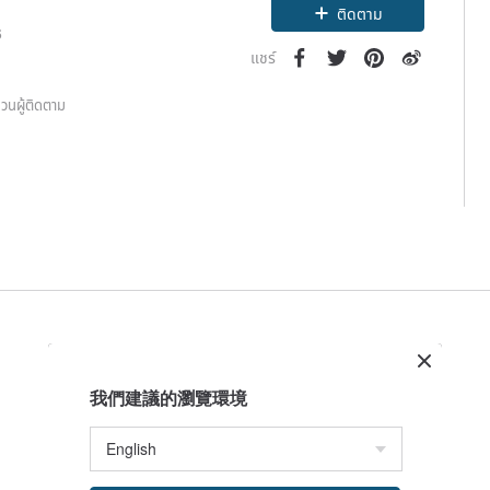
ติดตาม
6
แชร์
วนผู้ติดตาม
我們建議的瀏覽環境