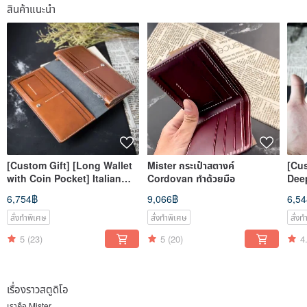
สินค้าแนะนำ
[Custom Gift] [Long Wallet
Mister กระเป๋าสตางค์
[Cus
with Coin Pocket] Italian
Cordovan ทำด้วยมือ
Deep
Vegetable-Tanned Leather
Lea
6,754฿
9,066฿
6,5
Custom Engraving MIS
Eng
สั่งทำพิเศษ
สั่งทำพิเศษ
สั่ง
5
(23)
5
(20)
4
เรื่องราวสตูดิโอ
เราคือ Mister