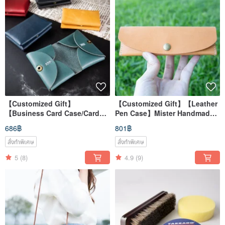
【Customized Gift】
【Customized Gift】【Leather
【Business Card Case/Card
Pen Case】Mister Handmade
Holder】Mister Handmade
Material Bag Customized
686฿
801฿
Material for Christmas
Lettering
Exchange Gift
สั่งทำพิเศษ
สั่งทำพิเศษ
5
(8)
4.9
(9)