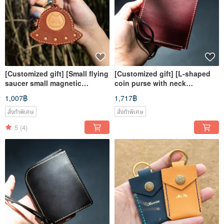
[Customized gift] [Small flying
[Customized gift] [L-shaped
saucer small magnetic
coin purse with neck
buckle/security/access
hanging/change card
1,007฿
1,717฿
control/induction card holder]
holder/ticket card holder]
custom engraving
Italian vegetable tanned
สั่งทำพิเศษ
สั่งทำพิเศษ
leather
5
(4)