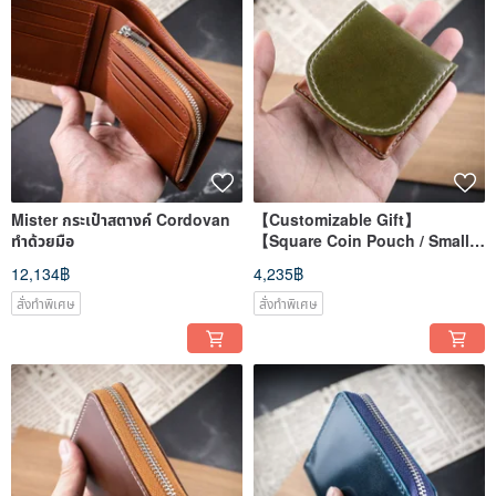
Mister กระเป๋าสตางค์ Cordovan
【Customizable Gift】
ทำด้วยมือ
【Square Coin Pouch / Small
Change Purse / Horseshoe
12,134฿
4,235฿
Coin Purse】Cordovan
Horsehide
สั่งทำพิเศษ
สั่งทำพิเศษ