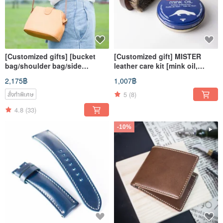
[Customized gifts] [bucket
[Customized gift] MISTER
bag/shoulder bag/side
leather care kit [mink oil,
backpack/doctor bag] MISTER
horse hair brush, sponge]
2,175฿
1,007฿
hand-made materials
genuine leather
5
(8)
สั่งทำพิเศษ
4.8
(33)
-10%