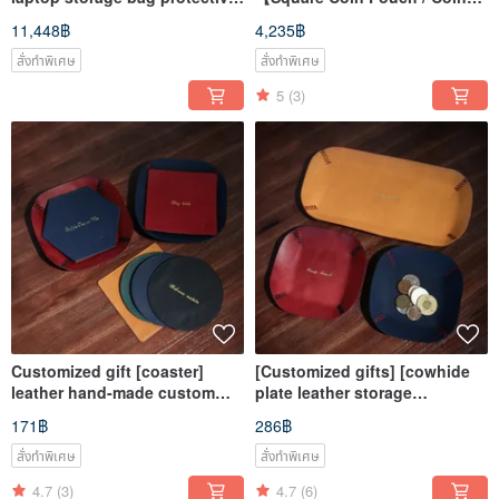
cover handbag envelope bag]
Purse / Horseshoe Wallet】
11,448฿
4,235฿
Mi
Cordovan Horsehide
สั่งทำพิเศษ
สั่งทำพิเศษ
5
(3)
Customized gift [coaster]
[Customized gifts] [cowhide
leather hand-made custom
plate leather storage
bronzing vegetable tanned
box/storage tray] Mister hand-
171฿
286฿
leather with packaging
made material bag
custom engraving
สั่งทำพิเศษ
สั่งทำพิเศษ
4.7
(3)
4.7
(6)