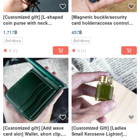
[Customized gift] [L-shaped
[Magnetic buckle/security
coin purse with neck
card holder/access control
hanging/change card
card holder/sensor card
1,717฿
457฿
holder/ticket card holder]
holder] Mister handmade
Italian vegetable tanned
material package
สั่งทำพิเศษ
สั่งทำพิเศษ
leather
5
(1)
5
(1)
[Customized gift] [Add wave
[Customized Gift] [Ladies
card slot] Wallet, short clip,
Small Kerosene Lighter]
Silver MISTER hand-made
Cordovan Cordovan Leather