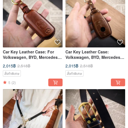
Car Key Leather Case: For
Car Key Leather Case:
Volkswagen, BYD, Mercedes-
Volkswagen, BYD, Mercedes-
Benz, TOYOTA - Italian
Benz, TOYOTA - Italian
2,015฿
2,518฿
2,015฿
2,518฿
Vegetable-Tanned Leather
Vegetable-Tanned Leather
สั่งทำพิเศษ
สั่งทำพิเศษ
5
(2)