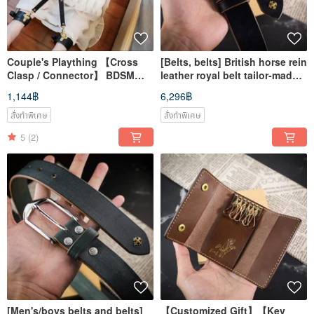
Couple's Plaything 【Cross
[Belts, belts] British horse rein
Clasp / Connector】 BDSM
leather royal belt tailor-made
Italian Leather Engraved Gift
Mister leather goods
1,144฿
6,296฿
for Boyfriend
สั่งทำพิเศษ
สั่งทำพิเศษ
5
(2)
[Men's/boys belts and belts]
【Customized Gift】【Key