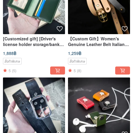
[Customized gift] [Driver's
【Custom Gift】Women's
license holder storage/bank
Genuine Leather Belt Italian
card holder/document holder]
Vegetable-Tanned Leather
1,888฿
1,259฿
Italian vegetable tanned
with Personalization
leather engraving
สั่งทำพิเศษ
สั่งทำพิเศษ
5
(5)
5
(8)