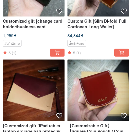
Customized gift [change card
Custom Gift [Slim Bi-fold Full
holder/business card
Cordovan Long Wallet]
holder/youyou
Cordovan Leather Custom
1,259฿
34,344฿
card/headphones] Mister
Engraving
hand-made material bag
สั่งทำพิเศษ
สั่งทำพิเศษ
5
(1)
5
(1)
[Customized gift [iPad tablet,
【Customizable Gift】
laptop storage bag protective
【Square Coin Pouch / Coin