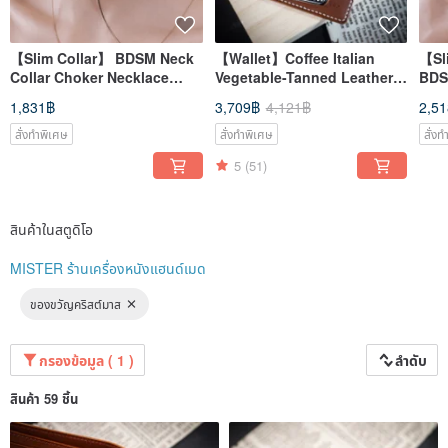
【Slim Collar】 BDSM Neck
【Wallet】Coffee Italian
【Sl
Collar Choker Necklace
Vegetable-Tanned Leather
BDS
Neck Ring Lover's Game
Customizable Engraving
Ital
1,831฿
3,709฿
4,121฿
2,5
Italian Leather Engravable
Mister Handmade
สั่งทำพิเศษ
สั่งทำพิเศษ
สั่ง
5
(51)
สินค้าในสตูดิโอ
MISTER ร้านเครื่องหนังแฮนด์เมด
ของขวัญคริสต์มาส
กรองข้อมูล ( 1 )
ลำดับ
สินค้า 59 ชิ้น