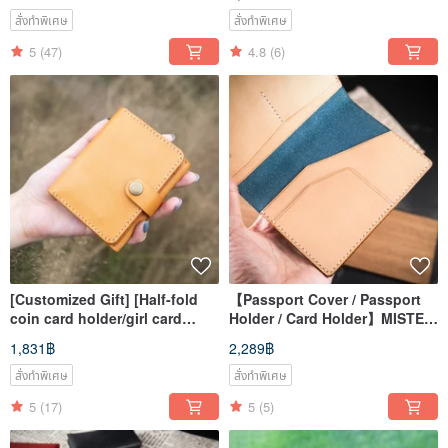
lettering
Material Bag
สั่งทำพิเศษ
สั่งทำพิเศษ
5
(47)
4.8
(6)
[Customized Gift] [Half-fold
【Passport Cover / Passport
coin card holder/girl card
Holder / Card Holder】MISTER
holder] Mister hand-made
Handmade Leather Goods |
1,831฿
2,289฿
material bag
Premium Italian Leather
สั่งทำพิเศษ
สั่งทำพิเศษ
5
(17)
5
(5)