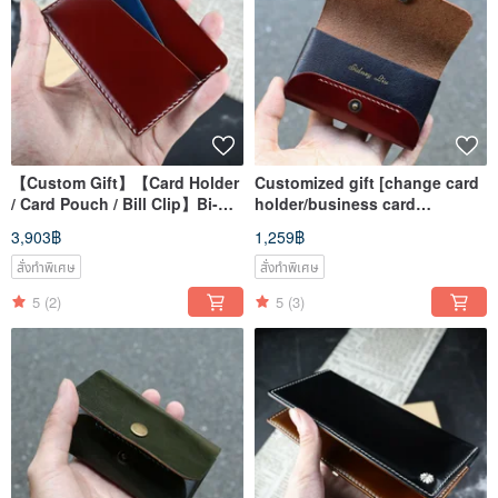
【Custom Gift】【Card Holder
Customized gift [change card
/ Card Pouch / Bill Clip】Bi-
holder/business card
color Cordovan Leather with
holder/youyou
3,903฿
1,259฿
Engraving
card/headphones] Mister
hand-made material bag
สั่งทำพิเศษ
สั่งทำพิเศษ
5
(2)
5
(3)