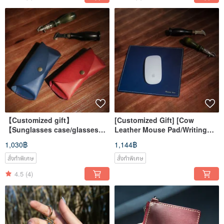
【Customized gift】
[Customized Gift] [Cow
【Sunglasses case/glasses
Leather Mouse Pad/Writing
case/bag/bag】Mister hand-
Pad] Mister Handmade
1,030฿
1,144฿
made material bag
Material Bag
สั่งทำพิเศษ
สั่งทำพิเศษ
4.5
(4)