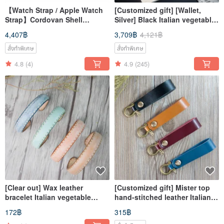
【Watch Strap / Apple Watch
[Customized gift] [Wallet,
Strap】Cordovan Shell
Silver] Black Italian vegetable
Leather - Various Colors -
tanned leather customized
4,407฿
3,709฿
4,121฿
Mister Handmade
lettering MIS
สั่งทำพิเศษ
สั่งทำพิเศษ
4.8
(4)
4.9
(245)
[Clear out] Wax leather
[Customized gift] Mister top
bracelet Italian vegetable
hand-stitched leather Italian
tanned waxed leather
vegetable tanned leather
172฿
315฿
[Keychain] genuine leather