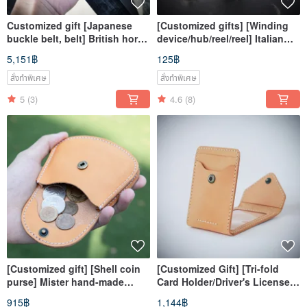
Customized gift [Japanese
[Customized gifts] [Winding
buckle belt, belt] British horse
device/hub/reel/reel] Italian
bridle leather tailor-made
vegetable tanned leather
5,151฿
125฿
MISTER leather goods
สั่งทำพิเศษ
สั่งทำพิเศษ
5
(3)
4.6
(8)
[Customized gift] [Shell coin
[Customized Gift] [Tri-fold
purse] Mister hand-made
Card Holder/Driver's License
material bag customized
Card Holder] Mister Handmade
915฿
1,144฿