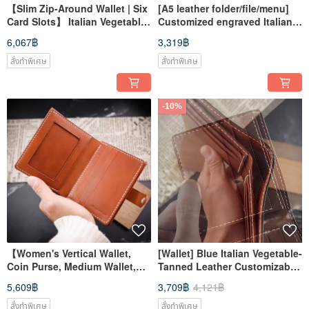
【Slim Zip-Around Wallet | Six
[A5 leather folder/file/menu]
Card Slots】 Italian Vegetable-
Customized engraved Italian
Tanned Leather | Custom
vegetable tanned leather
6,067฿
3,319฿
Engraving | Mister Handmade
Mister
สั่งทำพิเศษ
สั่งทำพิเศษ
-10%
【Women's Vertical Wallet,
[Wallet] Blue Italian Vegetable-
Coin Purse, Medium Wallet,
Tanned Leather Customizable
With Coin Compartment】
Engraving Mister Handmade
5,609฿
3,709฿
4,121฿
Brown Italian Vegetable-
Tanned Leather
สั่งทำพิเศษ
สั่งทำพิเศษ