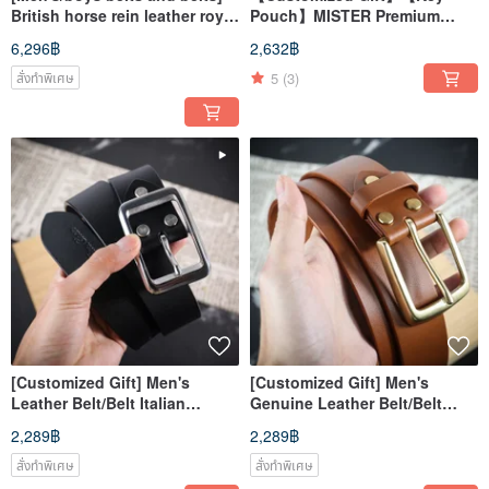
British horse rein leather royal
Pouch】MISTER Premium
belts are tailor-made
Hand-stitched Vegetable-
6,296฿
2,632฿
tanned Leather
5
(3)
สั่งทำพิเศษ
[Customized Gift] Men's
[Customized Gift] Men's
Leather Belt/Belt Italian
Genuine Leather Belt/Belt
Vegetable Tanned Leather
Italian Vegetable Tanned
2,289฿
2,289฿
Black Lettering
Leather Lettering
สั่งทำพิเศษ
สั่งทำพิเศษ