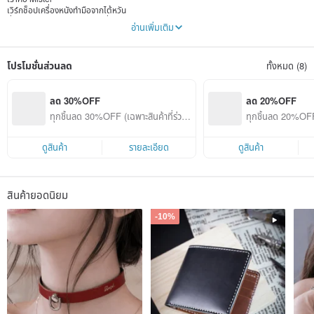
เวิร์กช็อปเครื่องหนังทำมือจากไต้หวัน
ที่สร้างสรรค์งานศิลป์แห่งชีวิตที่เต็มไปด้วยความตั้งใจและคุณภาพ
อ่านเพิ่มเติม
เรายึดมั่นในการไม่พึ่งพาประสิทธิภาพของเครื่องจักร
เพราะเราเชื่อว่าการทำด้วยมือและการเก็บรายละเอียดอย่างพิถีพิถัน
โปรโมชั่นส่วนลด
ทั้งหมด (8)
คือสิ่งที่ทำให้ของขวัญมีความอบอุ่นและมีความหมายอย่างแท้จริง
เครื่องหนังทุกชิ้นที่ทำด้วยมือ
มีคุณค่าเสมือนลูกของเราเอง
ลด 30%OFF
ลด 20%OFF
เป็นสัญลักษณ์แห่งความใส่ใจและความทุ่มเทของ Mister
ทุกชิ้นลด 30%OFF (เฉพาะสินค้าที่ร่วมร
ทุกชิ้นลด 20%OFF 
ายการ)
ายการ)
ทุกช่วงเวลาของการสร้างสรรค์
เต็มไปด้วยความสุขและความทรงจำอันมีค่า
ดูสินค้า
รายละเอียด
ดูสินค้า
เราปรารถนาเพียงให้คนที่คุณรัก
ได้รับของขวัญที่อบอุ่นที่สุดจากใจเรา
สินค้ายอดนิยม
(มีบริการสั่งทำเครื่องหนัง และชุดวัสดุ DIY ให้ลองทำเอง)
Tree Mister Shop
-10%
หมายเลขทะเบียนธุรกิจ: 91431128
Instagram: twmister