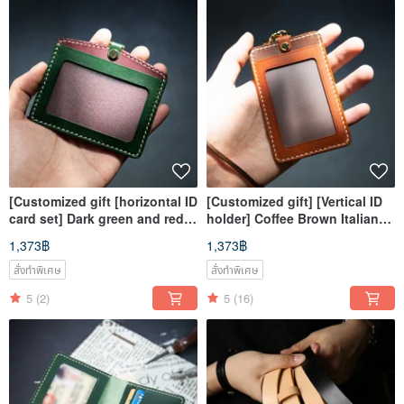
[Customized gift [horizontal ID
[Customized gift] [Vertical ID
card set] Dark green and red
holder] Coffee Brown Italian
travel card/octopus sleeve
vegetable tanned leather neck
1,373฿
1,373฿
hanging neck collision color
hitting color
engraving
สั่งทำพิเศษ
สั่งทำพิเศษ
5
(2)
5
(16)