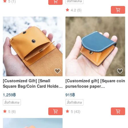
5
(1)
สั่งทำพิเศษ
4.2
(5)
[Customized Gift] [Small
[Customized gift] [Square coin
Square Bag/Coin Card Holder]
purse/loose paper
Mister Handmade Material Bag
bag/horseshoe bag] MISTER
1,259฿
915฿
hand-made material bag
สั่งทำพิเศษ
สั่งทำพิเศษ
5
(6)
5
(43)