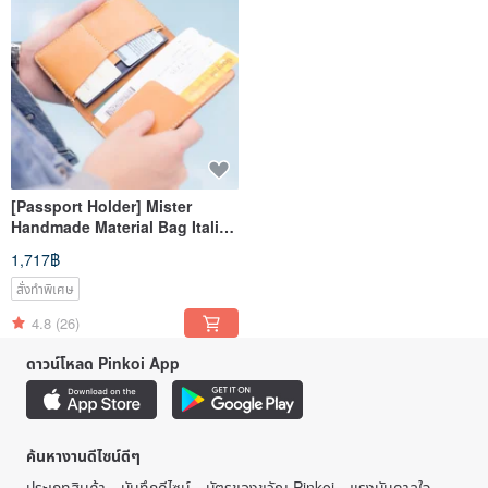
[Passport Holder] Mister
Handmade Material Bag Italian
Vegetable Tanned Cowhide
1,717฿
Customized Lettering
สั่งทำพิเศษ
4.8
(26)
ดาวน์โหลด Pinkoi App
ค้นหางานดีไซน์ดีๆ
ประเภทสินค้า
บันทึกดีไซน์
บัตรของขวัญ Pinkoi
แรงบันดาลใจ