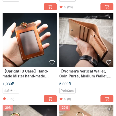
5
(26)
【Upright ID Case】Hand-
【Women's Vertical Wallet,
made Mister hand-made
Coin Purse, Medium Wallet,
material package with custom
With Coin Compartment】
1,030฿
5,609฿
engraving on the neck
Primary Color Italian
Vegetable-Tanned Leather,
สั่งทำพิเศษ
สั่งทำพิเศษ
Custom Engraving
5
(9)
5
(8)
-20%
-20%