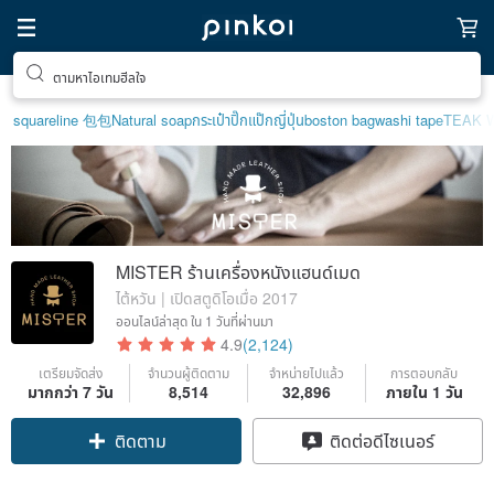
ตามหาไอเทมฮีลใจ
squareline 包包
Natural soap
กระเป๋าปิ๊กแป๊กญี่ปุ่น
boston bag
washi tape
TEAK 
MISTER ร้านเครื่องหนังแฮนด์เมด
ไต้หวัน | เปิดสตูดิโอเมื่อ 2017
ออนไลน์ล่าสุด
ใน 1 วันที่ผ่านมา
4.9
(2,124)
เตรียมจัดส่ง
จำนวนผู้ติดตาม
จำหน่ายไปแล้ว
การตอบกลับ
มากกว่า 7 วัน
8,514
32,896
ภายใน 1 วัน
Claim coupon
ติดต่อดีไซเนอร์
ติดตาม