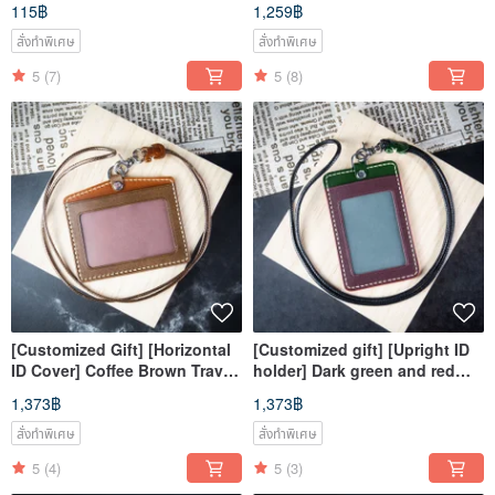
115฿
1,259฿
Lettering
สั่งทำพิเศษ
สั่งทำพิเศษ
5
(7)
5
(8)
[Customized Gift] [Horizontal
[Customized gift] [Upright ID
ID Cover] Coffee Brown Travel
holder] Dark green and red
Card/Octopus Cover Hanging
Italian vegetable tanned
1,373฿
1,373฿
Neck Contrast Color
leather neck hitting color
สั่งทำพิเศษ
สั่งทำพิเศษ
5
(4)
5
(3)