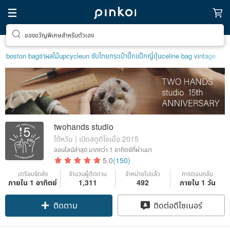
ของขวัญพิเศษสำหรับตัวเอง
boston bag
ชาผลไม้
upcycle
un ซับไทย
กระเป๋าปิ๊กแป๊กญี่ปุ่น
celine bag vintage
twohands studio
ไต้หวัน | เปิดสตูดิโอเมื่อ 2015
ออนไลน์ล่าสุด
มากกว่า 1 อาทิตย์ที่ผ่านมา
5.0
(150)
เตรียมจัดส่ง
จำนวนผู้ติดตาม
จำหน่ายไปแล้ว
การตอบกลับ
ภายใน 1 อาทิตย์
1,311
492
ภายใน 1 วัน
ติดตาม
ติดต่อดีไซเนอร์