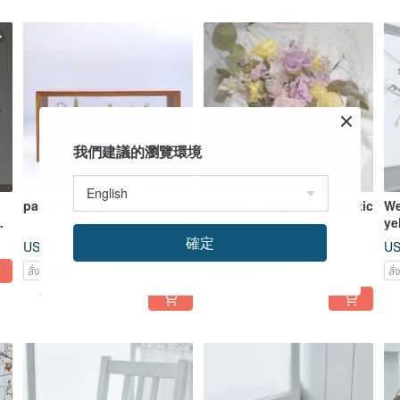
我們建議的瀏覽環境
pastoral grass
Korean Bouquet - Romantic
We
Purple
ye
確定
US$ 83.74
US$ 119.38
US
สั่งทำพิเศษ
สั่งทำพิเศษ
สั