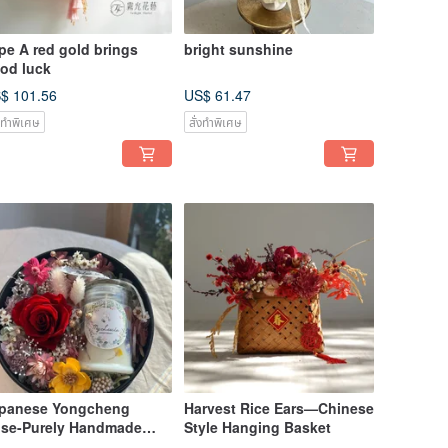
pe A red gold brings
bright sunshine
od luck
$ 101.56
US$ 61.47
่งทำพิเศษ
สั่งทำพิเศษ
panese Yongcheng
Harvest Rice Ears—Chinese
se-Purely Handmade
Style Hanging Basket
tural Fragrance Garden