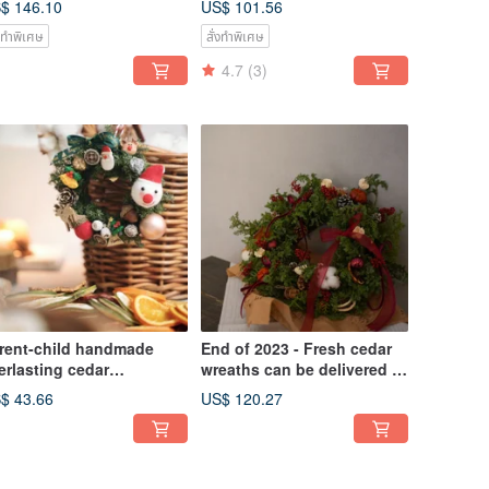
$ 146.10
US$ 101.56
ndle
่งทำพิเศษ
สั่งทำพิเศษ
4.7
(3)
rent-child handmade
End of 2023 - Fresh cedar
erlasting cedar
wreaths can be delivered at
ristmas flowers can be
home and materials can be
$ 43.66
US$ 120.27
livered at home and can
packaged
 packaged with materials