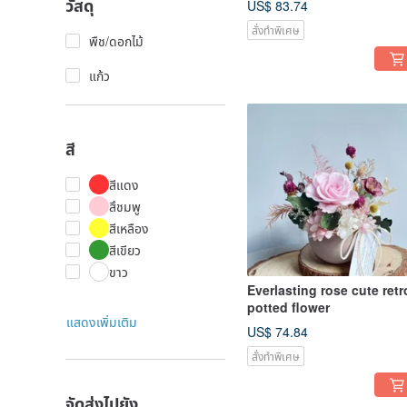
วัสดุ
US$ 83.74
สั่งทำพิเศษ
พืช/ดอกไม้
แก้ว
สี
สีแดง
สึชมพู
สีเหลือง
สีเขียว
ขาว
Everlasting rose cute retr
potted flower
แสดงเพิ่มเติม
US$ 74.84
สั่งทำพิเศษ
จัดส่งไปยัง