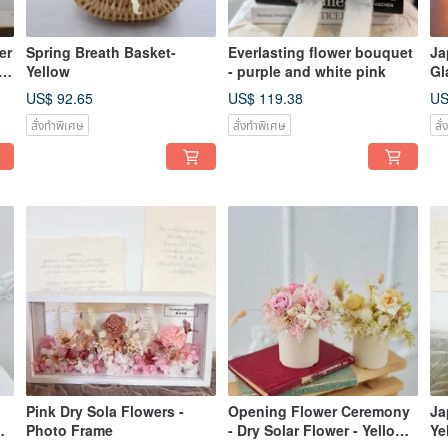
er
Spring Breath Basket-
Everlasting flower bouquet
Ja
ng
Yellow
- purple and white pink
Gl
US$ 92.65
US$ 119.38
US
สั่งทำพิเศษ
สั่งทำพิเศษ
สั
Pink Dry Sola Flowers -
Opening Flower Ceremony
Ja
Photo Frame
- Dry Solar Flower - Yellow
Ye