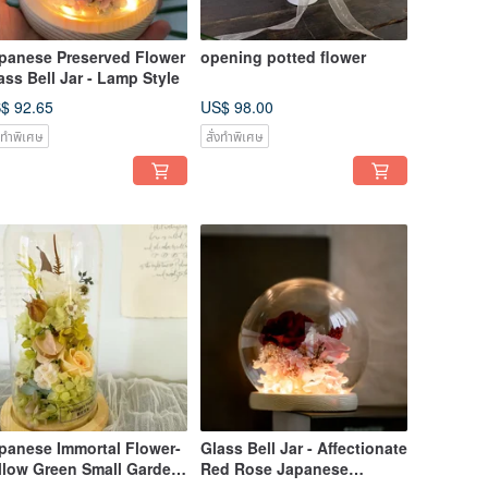
panese Preserved Flower
opening potted flower
ass Bell Jar - Lamp Style
$ 92.65
US$ 98.00
่งทำพิเศษ
สั่งทำพิเศษ
panese Immortal Flower-
Glass Bell Jar - Affectionate
llow Green Small Garden-
Red Rose Japanese