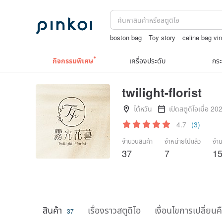
boston bag
Toy story
celine bag vi
ต่างหูเปลือกหอย
กระเป๋าปิ๊กแป๊กญี่ปุ่น
กิจกรรมพิเศษ
เครื่องประดับ
กระ
twilight-florist
ไต้หวัน
เปิดสตูดิโอเมื่อ 20
4.7
(3)
จำนวนสินค้า
จำหน่ายไปแล้ว
จำน
37
7
1
สินค้า
เรื่องราวสตูดิโอ
เงื่อนไขการเปลี่ยนค
37