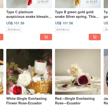
Type C platinum
Type B green gold gold
Ty
auspicious snake blessing.
snake Silver spring. This
go
Suitable for shopping malls
year’s bestseller.
US$ 101.56
US$ 101.56
US
สั่งทำพิเศษ
สั่งทำพิเศษ
สั
White-Single Everlasting
Red—Single Everlasting
Ja
Flower Rose-Ecuador
Rose—Ecuador
Ro
Na