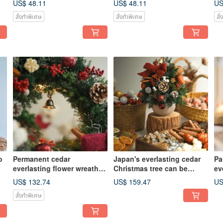
US$ 48.11
US$ 48.11
US
Ca
สั่งทำพิเศษ
สั่งทำพิเศษ
สั
o
Permanent cedar
Japan's everlasting cedar
Pa
everlasting flower wreath-
Christmas tree can be
ev
20 cm rattan circle can be
delivered at home and can
Ch
US$ 132.74
US$ 159.47
US
delivered at home and
be packaged with materials
de
สั่งทำพิเศษ
materials package is
be
available