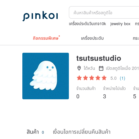
เครื่องประดับวินเทจ10k
jewelry box
กร
upcycle
ถักกระเป๋าโครเชต์ลายต่างๆ
Na
กิจกรรมพิเศษ
เครื่องประดับ
กระ
tsutsustudio
ไต้หวัน
เปิดสตูดิโอเมื่อ 20
5.0
(1)
จำนวนสินค้า
จำหน่ายไปแล้ว
จำน
0
3
5
สินค้า
เงื่อนไขการเปลี่ยนคืนสินค้า
0