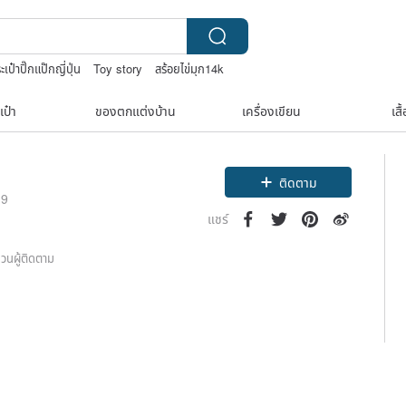
ะเป๋าปิ๊กแป๊กญี่ปุ่น
Toy story
สร้อยไข่มุก14k
tural soap
เป๋า
ของตกแต่งบ้าน
เครื่องเขียน
เสื
ติดตาม
19
แชร์
วนผู้ติดตาม