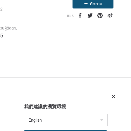
ติดตาม
12
แชร์
วนผู้ติดตาม
65
我們建議的瀏覽環境