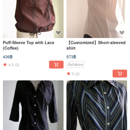
Puff-Sleeve Top with Lace
【Customized】Short-sleeved
(Coffee)
shirt
436฿
573฿
4.5
(2)
สั่งทำพิเศษ
5
(2)