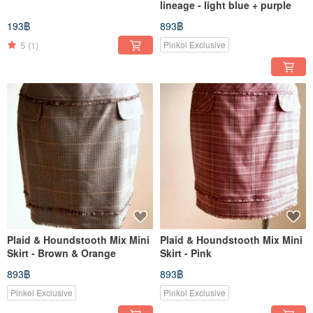
lineage - light blue + purple
193฿
893฿
5
(1)
Pinkoi Exclusive
Plaid & Houndstooth Mix Mini
Plaid & Houndstooth Mix Mini
Skirt - Brown & Orange
Skirt - Pink
893฿
893฿
Pinkoi Exclusive
Pinkoi Exclusive