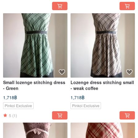
Small lozenge stitching dress
Lozenge dress stitching small
- Green
- weak coffee
1,718฿
1,718฿
Pinkoi Exclusive
Pinkoi Exclusive
5
(1)