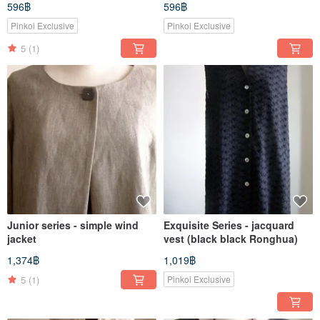
596฿
596฿
Pinkoi Exclusive
Pinkoi Exclusive
5
(1)
Junior series - simple wind
Exquisite Series - jacquard
jacket
vest (black black Ronghua)
1,374฿
1,019฿
5
(1)
Pinkoi Exclusive