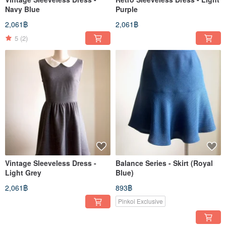
Navy Blue
Purple
2,061฿
2,061฿
5
(2)
Vintage Sleeveless Dress -
Balance Series - Skirt (Royal
Light Grey
Blue)
2,061฿
893฿
Pinkoi Exclusive