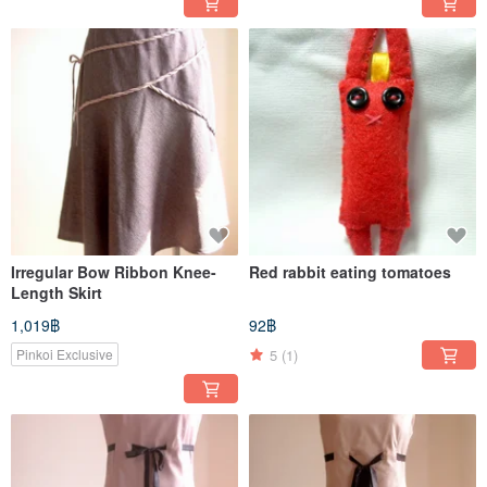
Irregular Bow Ribbon Knee-
Red rabbit eating tomatoes
Length Skirt
1,019฿
92฿
5
(1)
Pinkoi Exclusive