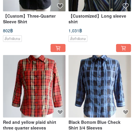
【Custom】Three-Quarter
【Customized】Long sleeve
Sleeve Shirt
shirt
802฿
1,031฿
สั่งทำพิเศษ
สั่งทำพิเศษ
Red and yellow plaid shirt
Black Bottom Blue Check
three quarter sleeves
Shirt 3/4 Sleeves