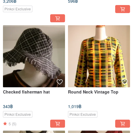
3,206฿
596฿
Pinkoi Exclusive
Checked fisherman hat
Round Neck Vintage Top
343฿
1,019฿
Pinkoi Exclusive
Pinkoi Exclusive
5
(5)