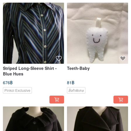
Striped Long-Sleeve Shirt -
Teeth-Baby
Blue Hues
676฿
81฿
Pinkoi Exclusive
สั่งทำพิเศษ