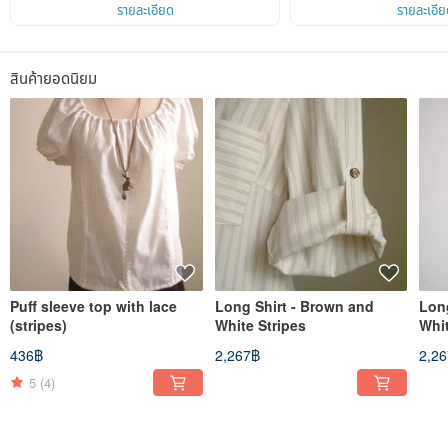
Decide to be with the owner, to be full of cuteness and warmth, and to love the
รายละเอียด
รายละเอีย
national flag, let everyone know!
Like to be free, the work contains cute warmth, the starting point is practical, as
the main axis.
สินค้ายอดนิยม
I like the color of the flag and understand the meaning of the flag.
I just want to be different from everyone, because in my mind, I always think of
being different from others.
In December 2010, the red rabbit tomato was born silently, and slowly planned
a new world!
He finally finished on Christmas Eve, and first planned the place where he is
now!
Officially born on December 21, 2010 ★
Waiting for the passing people, come here to watch and walk!
Then, continue to other places, continue to stroll and make things.
Puff sleeve top with lace
Long Shirt - Brown and
Long
Summer of 2013
(stripes)
White Stripes
Whit
Decided to work with the partner to collaborate on the collection.
436฿
2,267฿
2,2
Professional production tailoring, simple, basic, is to make everyone wear
comfortable, and present a decent, beautiful, temperament.
5
(4)