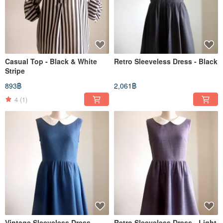
Casual Top - Black & White
Retro Sleeveless Dress - Black
Stripe
893฿
2,061฿
4
(1)
Vintage Sleeveless Dress -
Retro Sleeveless Dress - Light