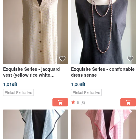
Exquisite Series - jacquard
Exquisite Series - comfortable
vest (yellow rice white
dress sense
Ronghua)
1,019฿
1,008฿
Pinkoi Exclusive
Pinkoi Exclusive
5
(8)