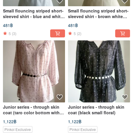
Small flouncing striped short-
Small flouncing striped short-
sleeved shirt - blue and white
sleeved shirt - brown white
stripes
stripes
481฿
481฿
5
(3)
5
(2)
Junior series - through skin
Junior series - through skin
coat (taro color bottom with
coat (black small floral)
small floral)
1,122฿
1,122฿
Pinkoi Exclusive
Pinkoi Exclusive