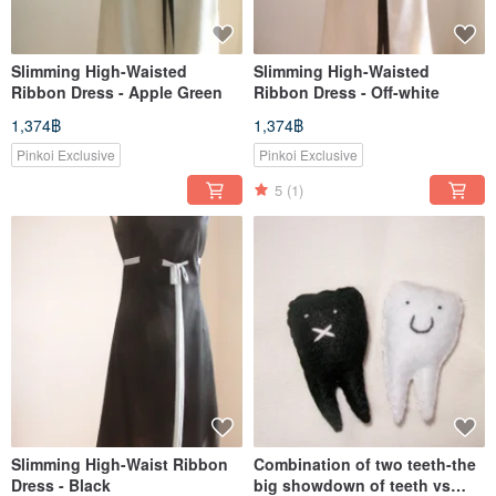
Slimming High-Waisted
Slimming High-Waisted
Ribbon Dress - Apple Green
Ribbon Dress - Off-white
1,374฿
1,374฿
Pinkoi Exclusive
Pinkoi Exclusive
5
(1)
Slimming High-Waist Ribbon
Combination of two teeth-the
Dress - Black
big showdown of teeth vs