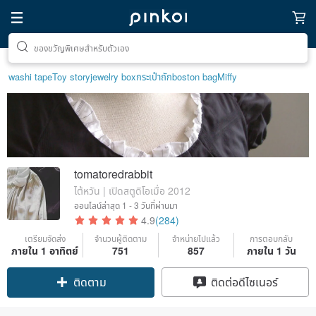
ตามหาไอเทมฮีลใจ
washi tape
Toy story
jewelry box
กระเป๋าถัก
boston bag
Miffy
tomatoredrabbit
ไต้หวัน | เปิดสตูดิโอเมื่อ 2012
ออนไลน์ล่าสุด
1 - 3 วันที่ผ่านมา
4.9
(284)
เตรียมจัดส่ง
จำนวนผู้ติดตาม
จำหน่ายไปแล้ว
การตอบกลับ
ภายใน 1 อาทิตย์
751
857
ภายใน 1 วัน
ติดตาม
ติดต่อดีไซเนอร์