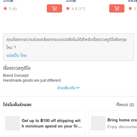
550฿
550฿
893
5
(6)
4.8
(17)
5
คุณต้องการความช่วยเหลือจากระบบแปลอัตโนมัติสำหรับเรื่องราวสตูดิโออังกฤษ
ไหม ?
แปลเป็น ไทย
เรื่องราวสตูดิโอ
Brand Concept:
Handmade goods are just different.
Clothing, simple, basic, and comfortable.
อ่านเพิ่มเติม
The story about this brand is going from...
Originally a simple rabbit, because the love is different from others.
โปรโมชั่นส่วนลด
ทั้งหมด (2)
Do not eat carrots, love to eat tomatoes, and at the end, become a red rabbit ★
Therefore, everyone calls this rabbit named Tomato
Because I yearn for travel, I started to make a flag to express my desire to play
Bring home cro
Get up to ฿100 off shipping wit
in other countries!
n with ease
h minimum spend on your first 
Enjoy discounted
Pinkoi app order within 7 days!
ct cross-border 
On one day, his favorite master, returned.