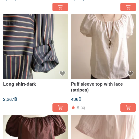
Long shirt-dark
Puff sleeve top with lace
(stripes)
2,267฿
436฿
5
(4)