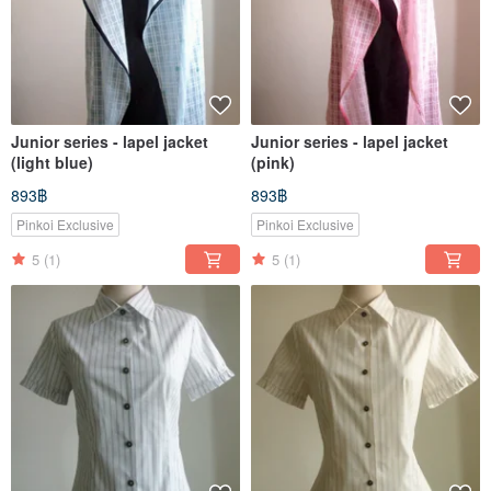
Junior series - lapel jacket
Junior series - lapel jacket
(light blue)
(pink)
893฿
893฿
Pinkoi Exclusive
Pinkoi Exclusive
5
(1)
5
(1)