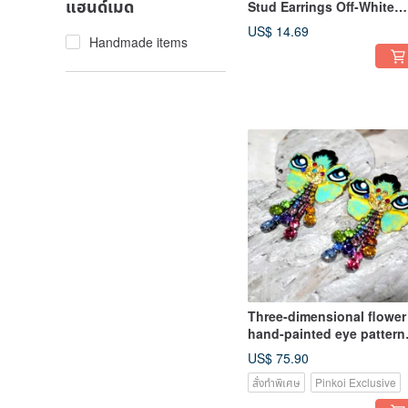
แฮนด์เมด
Stud Earrings Off-White
Pink Resin Enamel Hand
US$ 14.69
Painted Coating Limited
Handmade items
Item
Three-dimensional flower
hand-painted eye pattern
earrings funny creative
US$ 75.90
jewelry sterling silver ear
สั่งทำพิเศษ
Pinkoi Exclusive
needle hypoallergenic