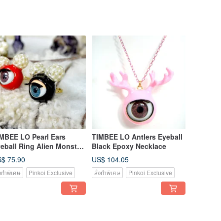
MBEE LO Pearl Ears
TIMBEE LO Antlers Eyeball
eball Ring Alien Monster
Black Epoxy Necklace
ries Red and Black are
$ 75.90
US$ 104.05
ailable in two colors
่งทำพิเศษ
Pinkoi Exclusive
สั่งทำพิเศษ
Pinkoi Exclusive