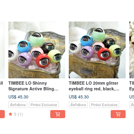
ll
TIMBEE LO Shinny
TIMBEE LO 20mm glitter
TI
Signature Active Bling
eyeball ring red, black,
Ey
Eyeball Ring 18mm
white, pink, mint, purple,
Se
US$ 45.30
US$ 45.30
US
blue and lemon yellow 8
av
สั่งทำพิเศษ
Pinkoi Exclusive
สั่งทำพิเศษ
Pinkoi Exclusive
สั
colors
5
(1)