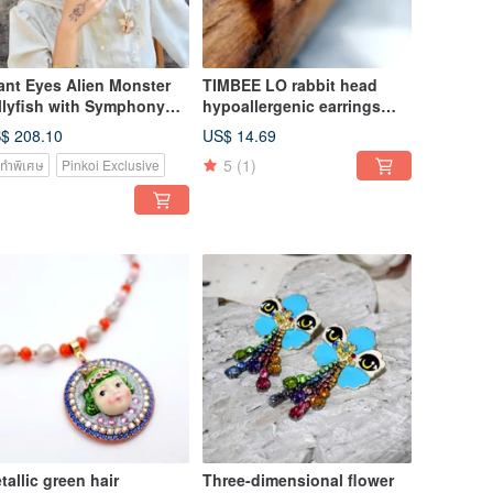
ant Eyes Alien Monster
TIMBEE LO rabbit head
llyfish with Symphony
hypoallergenic earrings
gic Glitter with
pink beige resin enamel
$ 208.10
US$ 14.69
arovski Crystal Bead
hand-painted coating
5
(1)
่งทำพิเศษ
Pinkoi Exclusive
rrings
limited goods
tallic green hair
Three-dimensional flower