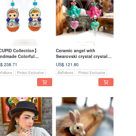
UPID Collection】
Ceramic angel with
ndmade Colorful
Swarovski crystal crystal
arovski Crystal Russian
gemstone Gemstone
$ 238.71
US$ 121.80
ll Earrings (Ultra
handmade cross heart-
่งทำพิเศษ
Pinkoi Exclusive
สั่งทำพิเศษ
Pinkoi Exclusive
ghtweight)
shaped charm can be
customized