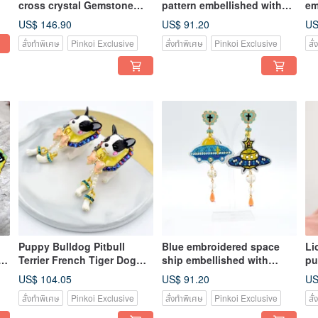
cross crystal Gemstone
pattern embellished with
em
decoration real gold plated
crystal Gemstone and
Ge
US$ 146.90
US$ 91.20
US
choker necklace all
decorative earrings
ne
สั่งทำพิเศษ
Pinkoi Exclusive
สั่งทำพิเศษ
Pinkoi Exclusive
สั
handmade can be
cu
customized
Puppy Bulldog Pitbull
Blue embroidered space
Li
Terrier French Tiger Dog
ship embellished with
pu
Activity Hand and Foot
crystal Gemstone and
pl
US$ 104.05
US$ 91.20
US
Earrings with Swarovski
heart-shaped pattern
wi
สั่งทำพิเศษ
Pinkoi Exclusive
สั่งทำพิเศษ
Pinkoi Exclusive
สั
Crystal Dog Butt Stud
earrings. Funny net red
be
Earrings
fashion style