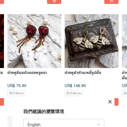
ือ
ต่างหูหินแก้วแดงหรูหรา
ต่างหูผ้ากำมะหยี่รูปผึ้ง
ต่า
ผึ้ง
US$ 75.90
US$ 146.90
US
สั่งทำพิเศษ
สั่งทำพิเศษ
สั
我們建議的瀏覽環境