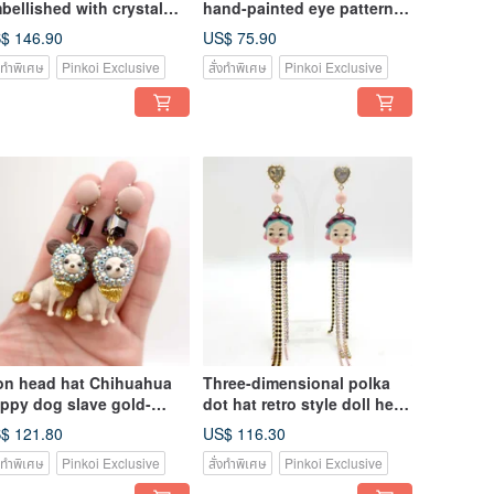
bellished with crystal
hand-painted eye pattern
mstone doll decoration
earrings funny creative
$ 146.90
US$ 75.90
cklace can be
jewelry sterling silver ear
่งทำพิเศษ
Pinkoi Exclusive
สั่งทำพิเศษ
Pinkoi Exclusive
stomized by hand
needle hypoallergenic
on head hat Chihuahua
Three-dimensional polka
ppy dog slave gold-
dot hat retro style doll head
ated earrings decorated
embellished with Swarovski
$ 121.80
US$ 116.30
th Swarovski crystals can
crystals flashing diamond
่งทำพิเศษ
Pinkoi Exclusive
สั่งทำพิเศษ
Pinkoi Exclusive
 customized colors
chain earrings can be
customized color