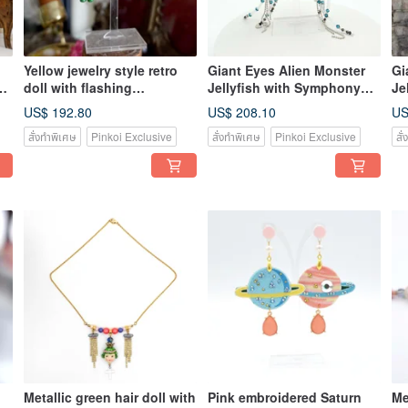
Yellow jewelry style retro
Giant Eyes Alien Monster
Gi
doll with flashing
Jellyfish with Symphony
Je
Gemstone earrings and
Magic Glitter with
Ma
US$ 192.80
US$ 208.10
US
Clip-On can be customized
Swarovski Crystal Bead
Sw
สั่งทำพิเศษ
Pinkoi Exclusive
สั่งทำพิเศษ
Pinkoi Exclusive
สั
with other colors of
Earrings
Ea
Swarovski crystals
Metallic green hair doll with
Pink embroidered Saturn
Me