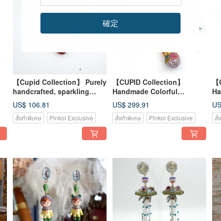
確定
【Cupid Collection】 Purely
【CUPID Collection】
【C
handcrafted, sparkling
Handmade Colorful
Ha
ms
colorful beaded bracelet
Swarovski Crystal Russian
Sw
US$ 106.81
US$ 299.91
US
with lightweight resin.
Doll Earrings (Ultra-
Do
สั่งทำพิเศษ
Pinkoi Exclusive
สั่งทำพิเศษ
Pinkoi Exclusive
สั
lightweight)
Li