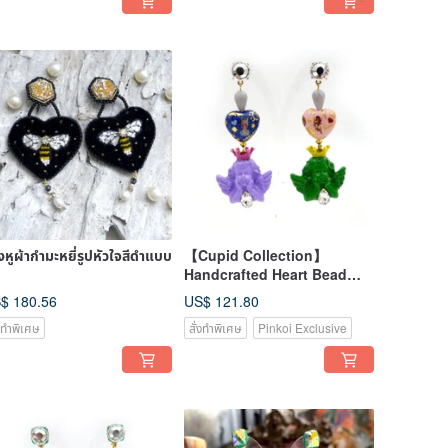
งหูผ้ากำมะหยี่รูปหัวใจสีดำแบบ
【Cupid Collection】
Handcrafted Heart Bead
Earrings with Angel Charms
$ 180.56
US$ 121.80
in Colorful Baroque Print
่งทำพิเศษ
สั่งทำพิเศษ
Pinkoi Exclusive