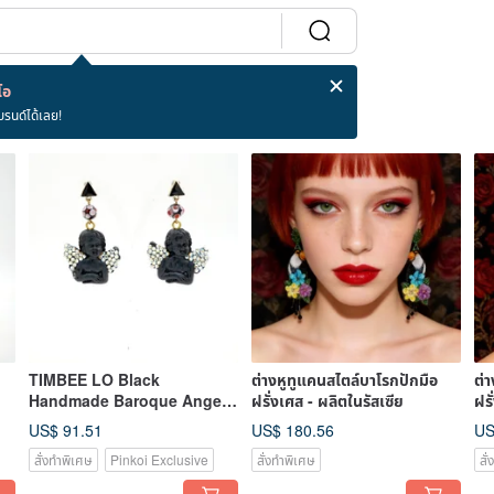
โอ
บรนด์ได้เลย!
TIMBEE LO Black
ต่างหูทูแคนสไตล์บาโรกปักมือ
ต่
Handmade Baroque Angel
ฝรั่งเศส - ผลิตในรัสเซีย
ฝรั
Earrings
US$ 91.51
US$ 180.56
US
สั่งทำพิเศษ
Pinkoi Exclusive
สั่งทำพิเศษ
สั