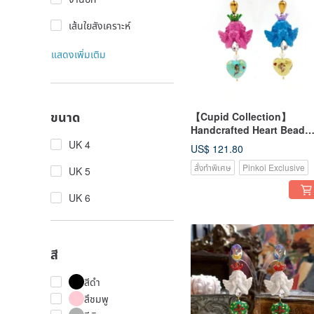
เส้นใยสังเคราะห์
แสดงเพิ่มเติม
ขนาด
【Cupid Collection】
Handcrafted Heart Bead
Earrings with Angel Char
UK 4
US$ 121.80
in Colorful Baroque Print
สั่งทำพิเศษ
Pinkoi Exclusive
UK 5
UK 6
สี
สีดำ
สึชมพู