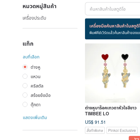
หมวดหมู่สินค้า
เครื่องประดับ
สินค้า 235 ชิ้น
เครื่องมือค้นหาสินค้าในสตูดิ
พิมพ์คีย์เวิร์ดแล้วค้นหาสินค้าของแ
ต่างหู
แท็ก
ลบที่เลือก
ต่างหู
แหวน
คริสตัล
สร้อยข้อมือ
ตุ๊กตา
ต่างหูบาร็อคเทวดาหัวใจสีขาว
TIMBEE LO
แสดงเพิ่มเติม
US$ 91.51
สั่งทำพิเศษ
Pinkoi Exclusive