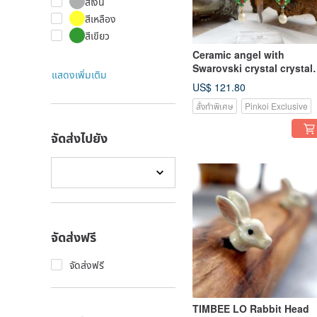
สีเงิน
สีเหลือง
สีเขียว
Ceramic angel with
Swarovski crystal crystal
แสดงเพิ่มเติม
gemstone Gemstone
US$ 121.80
handmade cross heart-
สั่งทำพิเศษ
Pinkoi Exclusive
shaped charm can be
customized
จัดส่งไปยัง
จัดส่งฟรี
จัดส่งฟรี
TIMBEE LO Rabbit Head