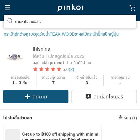
ตามหาไอเทมฮีลใจ
กระเป๋าถัก
ต่างหู10k
ชุดว่ายน้ำ
TEAK WOOD
ชาผลไม้
กระเป๋าปิ๊กแป๊กญี่ปุ่น
thisnina
ไต้หวัน | เปิดสตูดิโอเมื่อ 2022
ออนไลน์ล่าสุด
มากกว่า 1 อาทิตย์ที่ผ่านมา
5.0
(2)
เตรียมจัดส่ง
จำนวนผู้ติดตาม
จำหน่ายไปแล้ว
การตอบกลับ
1 - 3 วัน
7
3
-
ติดตาม
ติดต่อดีไซเนอร์
โปรโมชั่นส่วนลด
ทั้งหมด (1)
Get up to ฿100 off shipping with minim
um spend on your first Pinkoi app orde