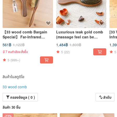
【33 wood comb Bargain
Luxurious teak gold comb
[33
Special】 Far-Infrared
(massage feel can be
Inf
Golden Comb Upgrade
customized/far infrared ray)
Gol
561฿
1,122฿
1,484฿
1,809฿
1,3
Version (Dual-Layer
Styl
Cushion Patented
5
(22)
5
มี 7 คนกำลังจะสั่งซื้อ
Buffering)
5
(999+)
สินค้าในสตูดิโอ
33 wood comb
กรองข้อมูล ( 0 )
ลำดับ
สินค้า 30 ชิ้น
-23%