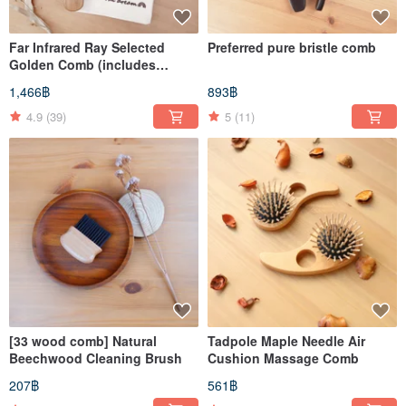
Far Infrared Ray Selected
Preferred pure bristle comb
Golden Comb (includes
storage pouch and cleaning
1,466฿
893฿
brush)
4.9
(39)
5
(11)
[33 wood comb] Natural
Tadpole Maple Needle Air
Beechwood Cleaning Brush
Cushion Massage Comb
207฿
561฿