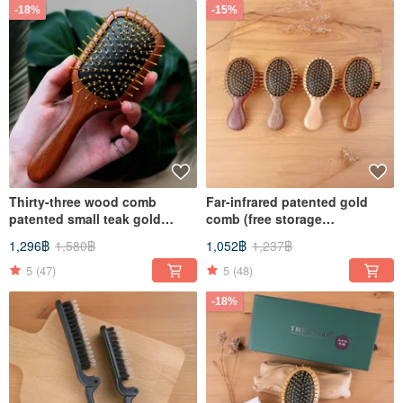
-18%
-15%
Thirty-three wood comb
Far-infrared patented gold
patented small teak gold
comb (free storage
comb (free storage bag)
bag/customizable massage
1,296฿
1,580฿
1,052฿
1,237฿
feel)
5
(47)
5
(48)
-18%