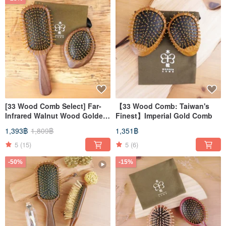
[33 Wood Comb Select] Far-
【33 Wood Comb: Taiwan's
Infrared Walnut Wood Golden
Finest】Imperial Gold Comb
Comb (Choice of Styles)
1,393฿
1,809฿
1,351฿
5
(15)
5
(6)
-50%
-15%