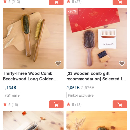
5
(213)
5
(27)
-20%
Thirty-Three Wood Comb
[33 wooden comb gift
Beechwood Long Golden
recommendation] Selected far
Comb (Far-Infrared Air
infrared gold comb 4 pieces
1,134฿
2,061฿
2,576฿
Cushion)
set
สั่งทำพิเศษ
Pinkoi Exclusive
5
(16)
5
(13)