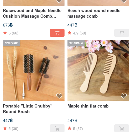
Rosewood and Maple Needle
Beech wood round needle
Cushion Massage Comb
massage comb
(includes storage pouch)
676฿
447฿
5
(66)
4.9
(58)
ขายหมด
ขายหมด
Portable "Little Chubby"
Maple thin flat comb
Round Brush
447฿
447฿
5
(39)
5
(37)