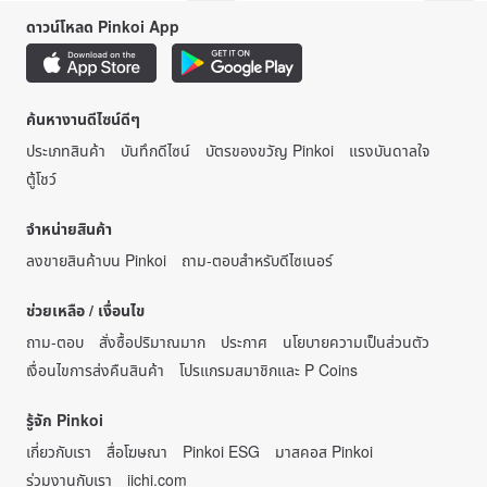
ดาวน์โหลด Pinkoi App
ค้นหางานดีไซน์ดีๆ
ประเภทสินค้า
บันทึกดีไซน์
บัตรของขวัญ Pinkoi
แรงบันดาลใจ
ตู้โชว์
จำหน่ายสินค้า
ลงขายสินค้าบน Pinkoi
ถาม-ตอบสำหรับดีไซเนอร์
ช่วยเหลือ / เงื่อนไข
ถาม-ตอบ
สั่งซื้อปริมาณมาก
ประกาศ
นโยบายความเป็นส่วนตัว
เงื่อนไขการส่งคืนสินค้า
โปรแกรมสมาชิกและ P Coins
รู้จัก Pinkoi
เกี่ยวกับเรา
สื่อโฆษณา
Pinkoi ESG
มาสคอส Pinkoi
ร่วมงานกับเรา
iichi.com