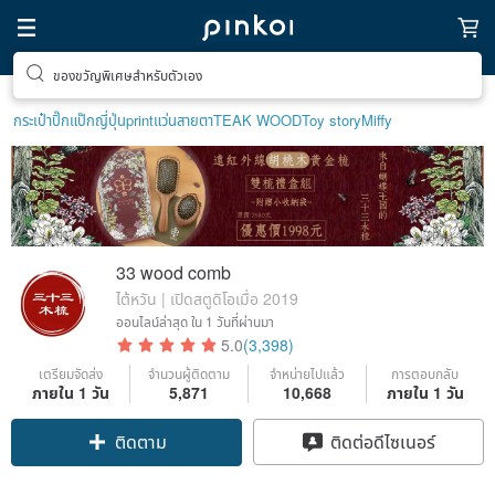
ตามหาไอเทมฮีลใจ
กระเป๋าปิ๊กแป๊กญี่ปุ่น
print
แว่นสายตา
TEAK WOOD
Toy story
Miffy
33 wood comb
ไต้หวัน | เปิดสตูดิโอเมื่อ 2019
ออนไลน์ล่าสุด
ใน 1 วันที่ผ่านมา
5.0
(3,398)
เตรียมจัดส่ง
จำนวนผู้ติดตาม
จำหน่ายไปแล้ว
การตอบกลับ
ภายใน 1 วัน
5,871
10,668
ภายใน 1 วัน
ติดตาม
ติดต่อดีไซเนอร์