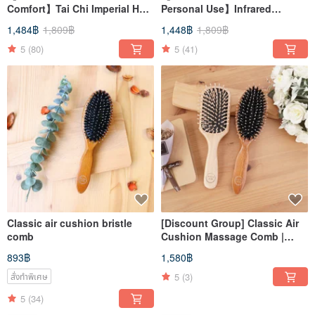
Comfort】Tai Chi Imperial Hair
Personal Use】Infrared
Comb with Long Bristles
Patented Gold Comb Gift Box
1,484฿
1,809฿
1,448฿
1,809฿
Set
5
(80)
5
(41)
Classic air cushion bristle
[Discount Group] Classic Air
comb
Cushion Massage Comb |
Classic Air Cushion Bristle
893฿
1,580฿
Comb
5
(3)
สั่งทำพิเศษ
5
(34)