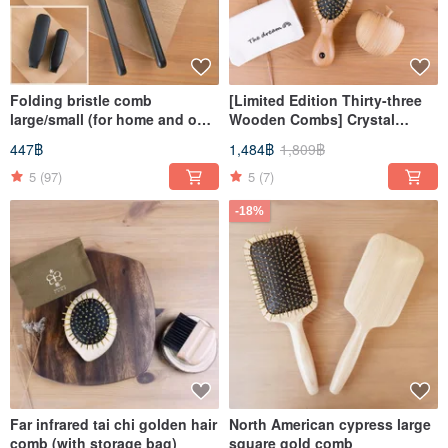
Folding bristle comb
[Limited Edition Thirty-three
large/small (for home and out
Wooden Combs] Crystal
use)
Magic Mirror Gold Comb
447฿
1,484฿
1,809฿
5
(97)
5
(7)
-18%
Far infrared tai chi golden hair
North American cypress large
comb (with storage bag)
square gold comb