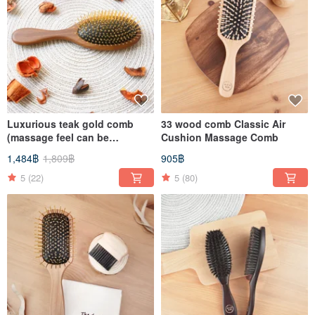
Luxurious teak gold comb
33 wood comb Classic Air
(massage feel can be
Cushion Massage Comb
customized/far infrared ray)
1,484฿
1,809฿
905฿
5
(22)
5
(80)