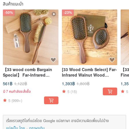
สินค้าแนะนำ
-50%
-23%
【33 wood comb Bargain
[33 Wood Comb Select] Far-
【33
Special】 Far-Infrared
Infrared Walnut Wood
Fin
Golden Comb Upgrade
Golden Comb (Choice of
561฿
1,122฿
1,393฿
1,809฿
1,3
Version (Dual-Layer
Styles)
Cushion Patented
5
(15)
5
มี 7 คนกำลังจะสั่งซื้อ
Buffering)
5
(999+)
เรื่องราวสตูดิโอที่แปลโดย Google แปลภาษา อาจมีความผิดเพี้ยนไปบ้าง
แปลเป็น ไทย
ดูภาษาเดิม