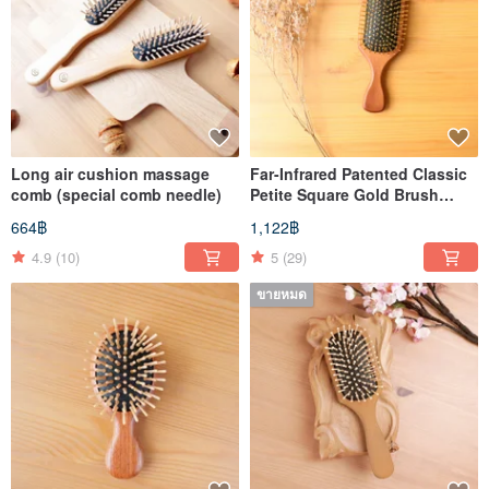
Long air cushion massage
Far-Infrared Patented Classic
comb (special comb needle)
Petite Square Gold Brush
(Includes Storage Pouch)
664฿
1,122฿
4.9
(10)
5
(29)
ขายหมด