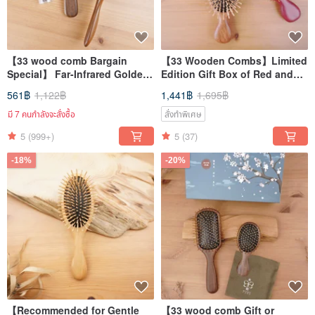
【33 wood comb Bargain
【33 Wooden Combs】Limited
Special】 Far-Infrared Golden
Edition Gift Box of Red and
Comb Upgrade Version (Dual-
Purple Gold Combs
561฿
1,122฿
1,441฿
1,695฿
Layer Cushion Patented
Buffering)
มี 7 คนกำลังจะสั่งซื้อ
สั่งทำพิเศษ
5
(999+)
5
(37)
-18%
-20%
【Recommended for Gentle
【33 wood comb Gift or