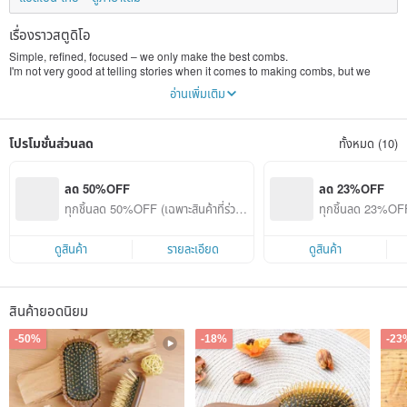
เรื่องราวสตูดิโอ
Simple, refined, focused – we only make the best combs.
I'm not very good at telling stories when it comes to making combs, but we
welcome customers to ask us questions. Our combs are open to comparison.
อ่านเพิ่มเติม
There are many comb brands in Taiwan, but we are one of the very few that
manufacture our own gold combs/massage combs. Is that important?
Only by making the combs yourself can you connect with your guests and treat
โปรโมชั่นส่วนลด
ทั้งหมด (10)
them as if they were family.
Because of passion, there is dedication; because of dedication, there is
craftsmanship.
Simple – no unnecessary copywriting, no marketing packaging.
ลด 50%OFF
ลด 23%OFF
The finest materials are used, and the highest quality is required in production.
ทุกชิ้นลด 50%OFF (เฉพาะสินค้าที่ร่วมร
ทุกชิ้นลด 23%OFF 
Focused on craftsmanship, constantly refining technology, and pursuing
ายการ)
ายการ)
perfection.
Perhaps my design story isn't as appealing as other brands. Although I know
ดูสินค้า
รายละเอียด
ดูสินค้า
many people are often drawn in by moving words, and it's easy to imitate the
appearance of a comb and the words, a comb made with care is anything but
simple.
I welcome all customers to message us. It's okay if you don't buy a comb. You
สินค้ายอดนิยม
can watch me make combs and chat about different brands of combs. Because
I love it, I'm passionate about it and I share it.
-50%
-18%
-23