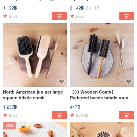
1,122฿
2,142฿
2,611฿
5
(5)
5
(3)
North American juniper large
【33 Wooden Comb】
square bristle comb
Preferred beech bristle round
comb
1,237฿
447฿
5
(2)
5
(196)
-18%